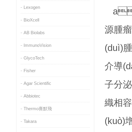
Lexogen
a
BioXcell
源腫瘤相
AB Biolabs
ImmunoVision
(duì
GlycoTech
介導(d
Fisher
子分泌和
Agar Scientific
Abbiotec
織相容性
Thermo賽默飛
(kuò)
Takara