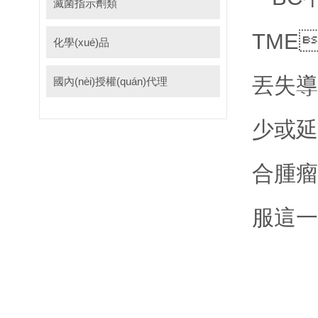
滅菌指示劑類
TME
化學(xué)品
丟失導
國內(nèi)授權(quán)代理
少或延遲
合腫瘤
服這一