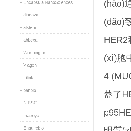
(hào
Encapsula NanoSciences
dianova
(dǎo
alstem
HER2
abbexa
Worthington
(xì)
Viagen
4 (M
trilink
panbio
蓋了H
NIBSC
p95H
matreya
Enquirebio
明質(z