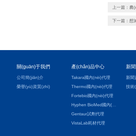
上一篇：
農(
下一篇：
想減
關(guān)于我們
產(chǎn)品中心
新聞
公司簡(jiǎn)介
Takara國內(nèi)代理
新聞
榮譽(yù)資質(zhì)
Thermo國內(nèi)代理
技術(
Fortebio國內(nèi)代理
Hyphen BioMed國內(nèi)代理
Gentaur試劑代理
VistaLab耗材代理