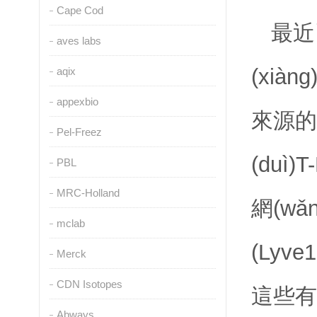
Cape Cod
最近
aves labs
(xià
aqix
appexbio
來源的
Pel-Freez
(duì
PBL
MRC-Holland
網(wǎ
mclab
(Lyv
Merck
CDN Isotopes
這些有趣
Abways