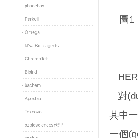
phadebas
圖1
Parkell
Omega
NSJ Bioreagents
ChromoTek
Bioind
HE
bachem
對(d
Apexbio
Teknova
其中一
ozbiosciences代理
一個(g