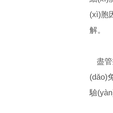
(xì)
解。
盡管
(dǎo
驗(y