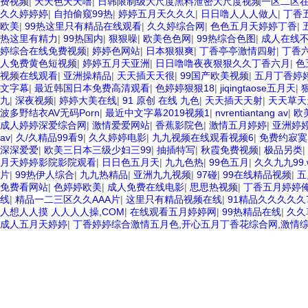
费视频
|
天天色天天噜
|
日韩限制级大尺度黑料泄密大尺度视频一区二区
久久婷婷婷
|
自拍偷窥99热
|
婷婷五月天久久久
|
日日噜人人人做人
|
丁香
欧美
|
99热这里只有精品在线观看
|
久久婷综合网
|
色色五月天婷婷丁香
|
热这里有精力
|
99热国内
|
狠狠噪
|
欧美色色网
|
99热综合色图
|
成人在线
婷综合在线免费视频
|
婷婷色网站
|
日本狠狠爽
|
丁香亭亭激情四射
|
丁香
人免费黄色短视频
|
婷婷五月天亚洲
|
日日噜噜夜夜狠狠久久丁香六月
|
色
视频在线观看
|
亚洲操精品
|
天天插天天很
|
99国产欧美视频
|
五月丁香婷
文字幕
|
最近韩国日本免费高清观看
|
色婷婷狠狠18
|
jiqingtaose五月天
|
九
|
深夜视频
|
婷婷大美在线
|
91 原创 在线 九色
|
天天插天天射
|
天天草天
波多野结衣AV无码Porn
|
最近中文字幕2019视频1
|
nvrentiantang av
|
欧
成人婷婷深爱综合网
|
激情爱爱网站
|
香蕉影院色
|
激情五月婷婷
|
亚洲婷
av
|
久/久精品99看9
|
久久婷婷电影
|
九九视频在线观看视频6
|
免费约寂寞
深深爱爱
|
欧美三日本三级少妇三99
|
抽插特写
|
秋霞免费视频
|
极品另类
|
月天婷婷影院影院观看
|
日日色五月天
|
九九色热
|
99色五月
|
久久九九99.
片
|
99热伊人综合
|
九九热精品
|
亚洲九九视频
|
97碰
|
99在线精品视频
|
五
免费看网站
|
色婷婷欧美
|
成人免费在线电影
|
思思热视频
|
丁香五月婷婷
线
|
精品一二三区久久AAA片
|
这里只有精品视频在线
|
91精品久久久久久7
人想人人摸 人人人人操,COM
|
在线观看五月婷婷网
|
99热精品在线
|
久久
成人五月天婷婷
|
丁香婷婷综合激情五月色,开心五月丁香花综合网,激情