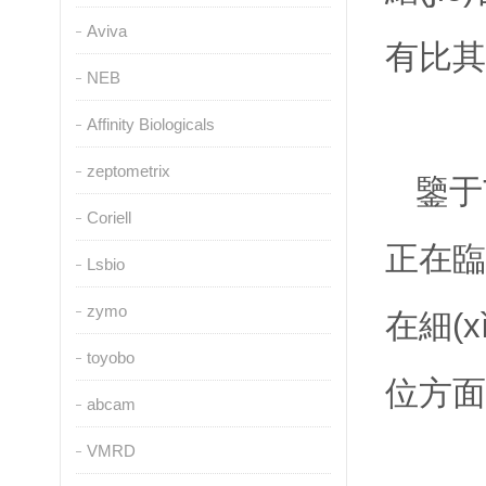
Aviva
有比其
NEB
Affinity Biologicals
zeptometrix
鑒于T
Coriell
正在臨床
Lsbio
zymo
在細(
toyobo
位方面
abcam
VMRD