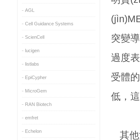
AGL
(jìn)
Cell Guidance Systems
突變導(
ScienCell
lucigen
過度表達
listlabs
受體的異
EpiCypher
MicroGem
低，這
RAN Biotech
emfret
Echelon
其他