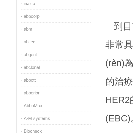
inalco
abpcorp
到目
abm
abitec
非常具有
abgent
(rè
abclonal
的治療策
abbott
abberior
HER
AbboMax
(EBC
A-M systems
Biocheck