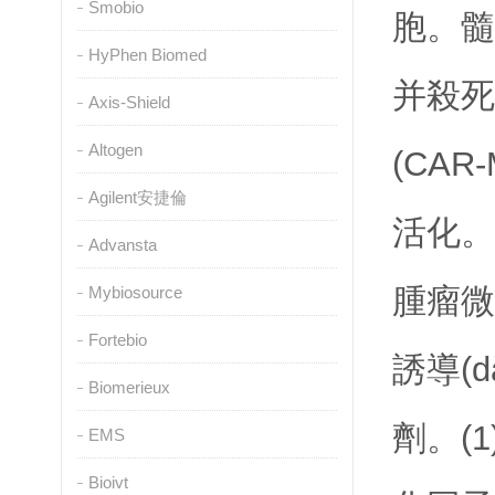
Smobio
胞
HyPhen Biomed
并殺死
Axis-Shield
Altogen
(CAR
Agilent安捷倫
活化
Advansta
腫瘤微環
Mybiosource
Fortebio
誘導(d
Biomerieux
劑。(
EMS
Bioivt