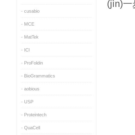
(jìn
cusabio
MCE
MatTek
ICl
ProFoldin
BioGrammatics
aobious
USP
Proteintech
QuaCell