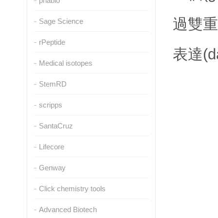
pnabio
過雙重
Sage Science
rPeptide
表達(d
Medical isotopes
StemRD
scripps
SantaCruz
Lifecore
Genway
Click chemistry tools
Advanced Biotech