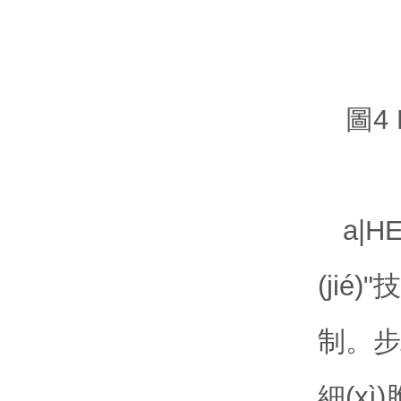
圖4 
a|H
(jié
制。
細(xì