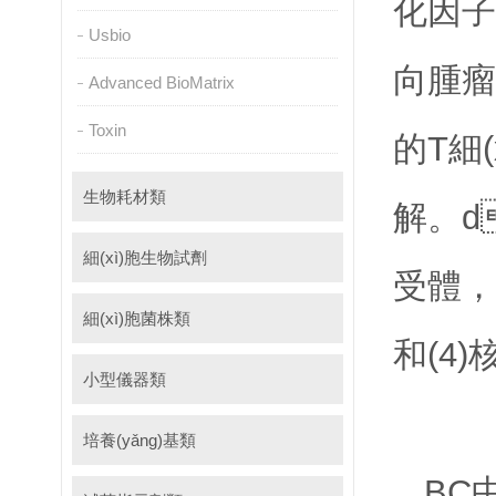
化因子吸
Usbio
向腫瘤
Advanced BioMatrix
Toxin
的T細(x
生物耗材類
解。
細(xì)胞生物試劑
受體，隨后
細(xì)胞菌株類
和(4
小型儀器類
培養(yǎng)基類
BC