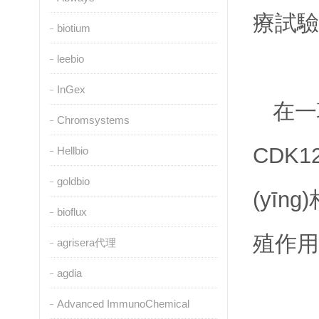
療試驗(
biotium
leebio
InGex
在一項
Chromsystems
CDK1
Hellbio
goldbio
(yīn
bioflux
殖作用
agrisera代理
agdia
Advanced ImmunoChemical