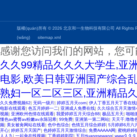
版權(quán)所有 © 2026 北京和一生物科技有限公司 All Rights
(wǎng)
sitemap.xml
感谢您访问我们的网站，您可
久久99精品久久久大学生,亚
电影,欧美日韩亚洲国产综合乱
熟妇一区二区三区,亚洲精品
久久免费视频62
|
无码一级片
|
婷婷五月天com
|
伊人丁香五月天丁香在线
电影在线观看
|
色五月婷婷一二
|
亚洲成人免费在线
|
久久综合五月天激情
视频
|
亚洲欧州色情在线观看
|
我爱婷婷五月天综合88
|
极品五月天
|
啪啪
懂色av蜜臀av粉嫩av永陈冠希
|
99免费
|
亚洲第一第二网站
|
天天干,噜噜
频
|
美女被肏网站在线看
|
色中色综合
|
色情五月综合婷婷
|
5月婷婷6月六
开心
|
婷婷五月天国产
|
色婷婷五月天激情综合
|
免费AAAAA网
|
蜜桃婷婷
人人九
|
一起肏在线视频
|
丁香婷婷影院
|
五月Huangsewang
|
www久久