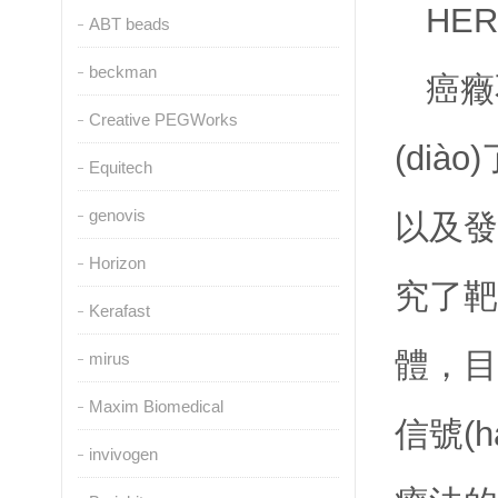
HE
ABT beads
beckman
癌癥
Creative PEGWorks
(dià
Equitech
genovis
以及發(
Horizon
究了靶
Kerafast
體
mirus
Maxim Biomedical
信號(h
invivogen