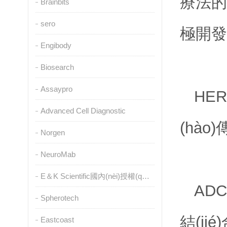
療法的
Brainbits
sero
極開發(fā
Engibody
Biosearch
Assaypro
HER
Advanced Cell Diagnostic
(hào
Norgen
NeuroMab
E＆K Scientific國內(nèi)授權(quán)代理
AD
Spherotech
結(ji
Eastcoast