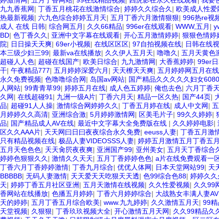
婷激情网
|
五月丁香网站
|
99在线精品视频
|
四虎影在永久在线观看
|
我要
九九香蕉网
|
丁香五月桃花在线激情综合
|
婷婷久久综合久
|
欧美成人性爱
热最新视频
|
六九色综合婷婷五月天
|
五月丁香六月激情狠狠
|
996热re
成人 在线 日韩
|
综合网五月
|
久久66精品
|
996er在线观看
|
WWW,五月
|
y
BD
|
色丁香久久
|
亚洲中文字幕在线观看
|
开心五月激情婷婷
|
狠狠色情婷
院
|
日日操天天爽
|
69er小视频
|
在线区区区
|
97自拍视频在线
|
日韩在线
本三级少妇三99
|
最新va在线播放
|
久久伊人五月天
|
噜噜久
|
五月天黄色
超碰人人色
|
超碰在线国产
|
欧美日综合
|
九九激情网
|
大香蕉婷婷
|
99er
干
|
午夜精品777
|
五月婷婷深爱六月
|
天天檫天天爽
|
五月婷婷网五月在线
永久免费视频
|
色噜噜综合网
|
岛国av网站
|
国产精品久久久久久妇女608
人网站
|
99青青草99
|
婷婷五月在线
|
成人色五婷婷
|
俺也去色
|
六月丁香
久网
|
在线超碰91
|
九洲一级A片
|
丁香六月天
|
精品一区久热
|
国产44页
|
品
|
超碰91人人操
|
激情综合网婷婷久久
|
丁香五月婷在线
|
成人中文网
|
五
月婷婷久久高清
|
亚洲综合激
|
5月婷婷激情网
|
区美毛片子
|
99久久婷婷
|
品
|
国产精品成人AV在线
|
最近中文字幕大全免费版在线
|
久久婷婷电影
|
区久久AAA片
|
天天网曰日曰夜夜综合永久免费
|
eeuss人妻
|
丁香五月激
只有精品视频在线
|
极品人妻VIDEOSSS人妻
|
婷婷五月激情五月丁香五
五月天色色色
|
天天肏屄夜夜爽
|
亚洲国产99
|
亚州美女
|
五月天丁香综合
婷婷色狠狠久久
|
激情久久天天
|
五月丁香婷婷色色
|
a片在线免费观看一
丁香六月丁香婷婷激情
|
丁香九月综合
|
优优人体网
|
日本天堂网站99
|
天
BBBBB
|
无码人妻激情
|
天天爱天天吃狠天天透
|
色99综合色88
|
婷婷久久
天
|
婷婷丁香五月社区亚洲
|
五月天激情在线视频
|
久久性爱视频
|
久久99
香网站在线播放
|
色播五月婷婷
|
丁香六月婷婷综合
|
大战熟女丰满人妻AV
天的婷婷
|
五月丁香五月综合欧美
|
www.九九婷婷
|
久久激情五月天
|
99
天堂视频
|
久狠狠
|
丁香玖玖视频大全
|
开心激情五月天网
|
久久99精品久