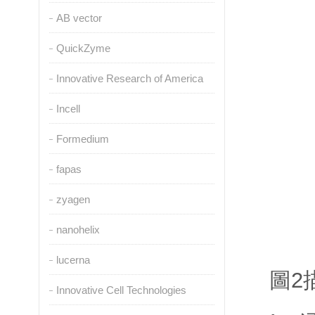
AB vector
QuickZyme
Innovative Research of America
Incell
Formedium
fapas
zyagen
nanohelix
lucerna
圖2描
Innovative Cell Technologies