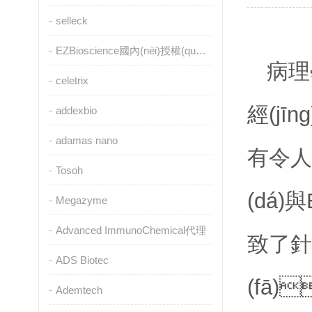
selleck
EZBioscience國內(nèi)授權(quán)代理
病理學
celetrix
經(j
addexbio
adamas nano
有令人
Tosoh
(dá)
Megazyme
Advanced ImmunoChemical代理
致了針
ADS Biotec
(fā)
Ademtech