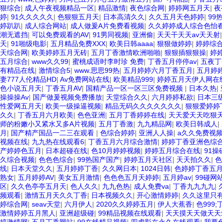
狠综合
|
成人午夜视频精品一区
|
精品激情
|
夜色综合网
|
婷婷网五月天
|
夜
婷
|
91久久久久久
|
色狠狠五月天
|
日本高清久久
|
久久五月天色婷婷
|
99
婷趴趴
|
成人综合网站
|
成人做爰A片免费看视频
|
久久婷婷成人综合色怡
潮无遮挡
|
可以免费观看的AV
|
91男同视频
|
亚洲偷
|
天天干天天av天天射
天
|
91啪级电影
|
五月精品免费XXX
|
欧美日韩aaaa
|
狠狠做婷婷
|
婷婷综
天综合网
|
欧美婷婷五月无砖
|
五月丁香激情欧洲啪啪
|
狠狠插狠狠操
|
婷
五月综合
|
www久久99
|
蜜桃成语时李时珍 免费
|
丁香五月停停av
|
五夜丁
有精品在线
|
激情综合5
|
www.思思99热
|
五月婷婷六月丁香五月
|
五月婷婷
妻777人伦精品HD
|
Av免费网站在线
|
欧美精品999
|
婷婷五月天伊人网在
色小说五月天
|
丁香五月AV
|
国精产品一区一区三区免费视频
|
日本久热
|
操操操Av
|
国产做爰视频免费播放
|
天堂综合久久
|
六月婷婷私欲
|
日本三
性爱网五月天
|
欧美一级操逼视频
|
精品无码久久久久久久久
|
狠狠爱婷婷
久久
|
丁香五月六月欧美
|
色色亚洲
|
五月丁香婷婷在线
|
天天爱天天吃狠
师的粉嫩小又紧水又多A片视频
|
五月丁香激
|
九九精品网
|
欧美日韩成人
|
月
|
国产精产国品一二三在观看
|
色综合婷婷
|
亚洲人人操
|
a久久免费视
视频在线
|
九九热在线观看6
|
丁香五月六月综合激情
|
婷婷丁香亚洲色综合
产婷婷色五月
|
日本超碰在线
|
色10月婷婷视频
|
婷婷五月综合在线
|
91操
久综合视频
|
色色色综合
|
99热国产国产
|
婷婷五月天社区
|
天天拍久久
|
色
线
|
日本天堂久久
|
五月婷婷丁香
|
久久网日本
|
1024日韩
|
色婷婷丁香五
熟女
|
五月婷婷AV
|
美女五月激情
|
色色色五月天婷婷
|
五月婷av
|
99碰网
区
|
久久色亭亭五月天
|
色人久久
|
九九色热
|
成人免费va
|
丁香九九九九
|
频观看
|
激情五月天久久丁香
|
日本视频久久
|
开心激情婷婷
|
久久这里只
婷综合网
|
seav天堂
|
六月伊人
|
2020久久婷婷五月
|
伊人大蕉香
|
色999
激情婷婷五月黑人
|
亚洲超级碰
|
99精品视频在线观看
|
天天摸天天做天天