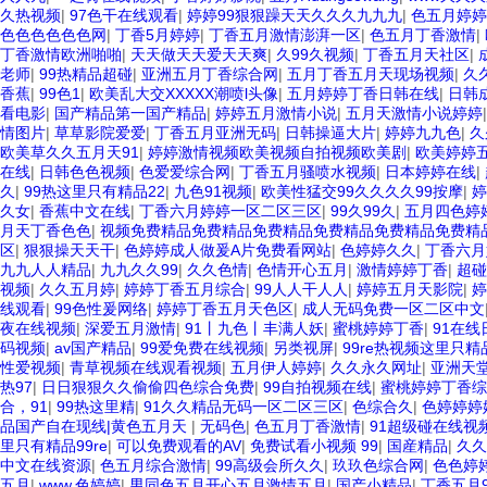
久热视频
|
97色干在线观看
|
婷婷99狠狠躁天天久久久九九九
|
色五月婷婷
色色色色色色网
|
丁香5月婷婷
|
丁香五月激情澎湃一区
|
色五月丁香激情
|
丁香激情欧洲啪啪
|
天天做天天爱天天爽
|
久99久视频
|
丁香五月天社区
|
老师
|
99热精品超碰
|
亚洲五月丁香综合网
|
五月丁香五月天现场视频
|
久
香蕉
|
99色1
|
欧美乱大交XXXXX潮喷l头像
|
五月婷婷丁香日韩在线
|
日韩
看电影
|
国产精品第一国产精品
|
婷婷五月激情小说
|
五月天激情小说婷婷
情图片
|
草草影院爱爱
|
丁香五月亚洲无码
|
日韩操逼大片
|
婷婷九九色
|
久
欧美草久久五月天91
|
婷婷激情视频欧美视频自拍视频欧美剧
|
欧美婷婷
在线
|
日韩色色视频
|
色爱爱综合网
|
丁香五月骚喷水视频
|
日本婷婷在线
|
久
|
99热这里只有精品22
|
九色91视频
|
欧美性猛交99久久久久99按摩
|
婷
久女
|
香蕉中文在线
|
丁香六月婷婷一区二区三区
|
99久99久
|
五月四色婷
月天丁香色色
|
视频免费精品免费精品免费精品免费精品免费精品免费精
区
|
狠狠操天天干
|
色婷婷成人做爰A片免费看网站
|
色婷婷久久
|
丁香六月
九九人人精品
|
九九久久99
|
久久色情
|
色情开心五月
|
激情婷婷丁香
|
超碰
视频
|
久久五月婷
|
婷婷丁香五月综合
|
99人人干人人
|
婷婷五月天影院
|
婷
线观看
|
99色性爰网络
|
婷婷丁香五月天色区
|
成人无码免费一区二区中文
夜在线视频
|
深爱五月激情
|
91丨九色丨丰满人妖
|
蜜桃婷婷丁香
|
91在线
码视频
|
av国产精品
|
99爱免费在线视频
|
另类视屏
|
99re热视频这里只精
性爱视频
|
青草视频在线观看视频
|
五月伊人婷婷
|
久久永久网址
|
亚洲天
热97
|
日日狠狠久久偷偷四色综合免费
|
99自拍视频在线
|
蜜桃婷婷丁香综
合，91
|
99热这里精
|
91久久精品无码一区二区三区
|
色综合久
|
色婷婷婷
品国产自在现线|黄色五月天
|
无码色
|
色五月丁香激情
|
91超级碰在线视
里只有精品99re
|
可以免费观看的AV
|
免费试看小视频 99
|
国産精品
|
久久
中文在线资源
|
色五月综合激情
|
99高级会所久久
|
玖玖色综合网
|
色色婷
五月
|
www,色婷婷
|
男同色五月开心五月激情五月
|
国产小精品
|
丁香五月9