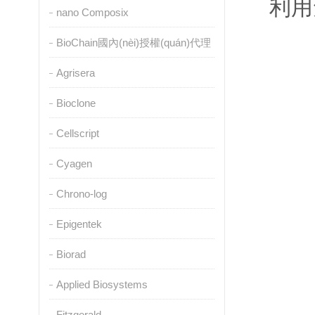
利用
nano Composix
BioChain國內(nèi)授權(quán)代理
Agrisera
Bioclone
Cellscript
Cyagen
Chrono-log
Epigentek
Biorad
Applied Biosystems
Fitzgerald