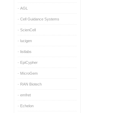
AGL
Cell Guidance Systems
ScienCell
lucigen
listlabs
EpiCypher
MicroGem
RAN Biotech
emfret
Echelon