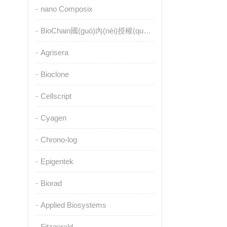
nano Composix
BioChain國(guó)內(nèi)授權(quán)代理
Agrisera
Bioclone
Cellscript
Cyagen
Chrono-log
Epigentek
Biorad
Applied Biosystems
Fitzgerald