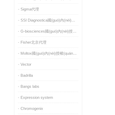
Sigma代理
SSI Diagnostica國(guó)內(nèi)授權(quán)代理
G-biosciences國(guó)內(nèi)授權(quán)代理
Fisher北京代理
Moltox國(guó)內(nèi)授權(quán)代理
Vector
Badrilla
Bangs labs
Expression system
Chromogenix