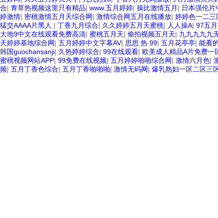
合
|
青草热视频这里只有精品
|
www.五月婷婷
|
操比激情五月
|
日本强伦片
婷激情
|
密桃激情五月天综合网
|
激情综合网五月在线播放
|
婷婷色一二三
猛交AAAA片黑人
|
丁香九月综合
|
久久婷婷五月天蜜桃
|
人人操A
|
97五
大地9中文在线观看免费高清
|
蜜桃五月天
|
偷拍视频五月天
|
九九九九九
天婷婷基地综合网
|
五月婷婷中文字幕AV
|
思思 热 99
|
五月花亭亭
|
能看的
韩国guochansanji
|
久热婷婷综合
|
99在线观看
|
欧美成人精品A片免费一区
蜜桃视频网站APP
|
99免费在线视频
|
五月婷婷啪啪综合网
|
激情六月色
|
频
|
五月丁香色综合
|
五月丁香啪啪啪
|
激情无码网
|
爆乳熟妇一区二区三