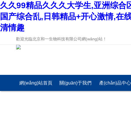
久久99精品久久久大学生,亚洲综合
国产综合乱,日韩精品+开心激情,在
清情趣
歡迎光臨北京和一生物科技有限公司網(wǎng)站！
網(wǎng)站首頁
關(guān)于我們
產(chǎn)品中
(yè)