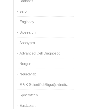
Brainbits
sero
Engibody
Biosearch
Assaypro
Advanced Cell Diagnostic
Norgen
NeuroMab
E＆K Scientific國(guó)內(nèi)授權(quán)代理
Spherotech
Eastcoast