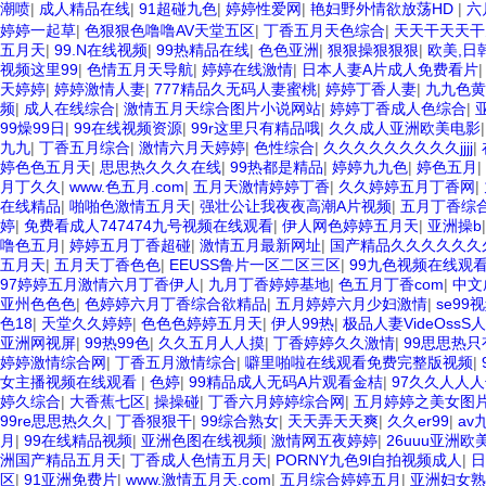
潮喷
|
成人精品在线
|
91超碰九色
|
婷婷性爱网
|
艳妇野外情欲放荡HD
|
六
婷婷一起草
|
色狠狠色噜噜AV天堂五区
|
丁香五月天色综合
|
天天干天天干
五月天
|
99.N在线视频
|
99热精品在线
|
色色亚洲
|
狠狠操狠狠狠
|
欧美,日
视频这里99
|
色情五月天导航
|
婷婷在线激情
|
日本人妻A片成人免费看片
天婷婷
|
婷婷激情人妻
|
777精品久无码人妻蜜桃
|
婷婷丁香人妻
|
九九色黄
频
|
成人在线综合
|
激情五月天综合图片小说网站
|
婷婷丁香成人色综合
|
99燥99日
|
99在线视频资源
|
99r这里只有精品哦
|
久久成人亚洲欧美电影
九九
|
丁香五月综合
|
激情六月天婷婷
|
色性综合
|
久久久久久久久久久jjjj
|
婷色色五月天
|
思思热久久久在线
|
99热都是精品
|
婷婷九九色
|
婷色五月
|
月丁久久
|
www.色五月.com
|
五月天激情婷婷丁香
|
久久婷婷五月丁香网
|
在线精品
|
啪啪色激情五月天
|
强壮公让我夜夜高潮A片视频
|
五月丁香综
婷
|
免费看成人747474九号视频在线观看
|
伊人网色婷婷五月天
|
亚洲操b
噜色五月
|
婷婷五月丁香超碰
|
激情五月最新网址
|
国产精品久久久久久久
五月天
|
五月天丁香色色
|
EEUSS鲁片一区二区三区
|
99九色视频在线观
97婷婷五月激情六月丁香伊人
|
九月丁香婷婷基地
|
色五月丁香com
|
中文
亚州色色色
|
色婷婷六月丁香综合欲精品
|
五月婷婷六月少妇激情
|
se99
色18
|
天堂久久婷婷
|
色色色婷婷五月天
|
伊人99热
|
极品人妻VideOssS
亚洲网视屏
|
99热99色
|
久久五月人人摸
|
丁香婷婷久久激情
|
99思思热
婷婷激情综合网
|
丁香五月激情综合
|
噼里啪啦在线观看免费完整版视频
|
女主播视频在线观看
|
色婷
|
99精品成人无码A片观看金桔
|
97久久人人
婷久综合
|
大香蕉七区
|
操操碰
|
丁香六月婷婷综合网
|
五月婷婷之美女图
99re思思热久久
|
丁香狠狠干
|
99综合熟女
|
天天弄天天爽
|
久久er99
|
av
月
|
99在线精品视频
|
亚洲色图在线视频
|
激情网五夜婷婷
|
26uuu亚洲欧
洲国产精品五月天
|
丁香成人色情五月天
|
PORNY九色9l自拍视频成人
|
区
|
91亚洲免费片
|
www.激情五月天.com
|
五月综合婷婷五月
|
亚洲妇女熟