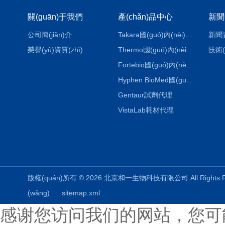
關(guān)于我們
產(chǎn)品中心
新聞
公司簡(jiǎn)介
Takara國(guó)內(nèi)代理
新聞
榮譽(yù)資質(zhì)
Thermo國(guó)內(nèi)代理
技術(
Fortebio國(guó)內(nèi)代理
Hyphen BioMed國(guó)內(nèi)代理
Gentaur試劑代理
VistaLab耗材代理
版權(quán)所有 © 2026 北京和一生物科技有限公司 All Rights
(wǎng)
sitemap.xml
感谢您访问我们的网站，您可