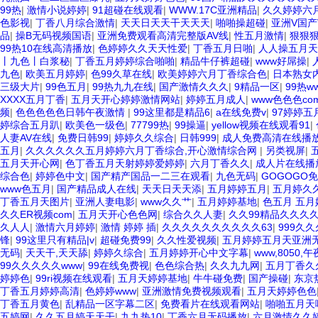
99热
|
激情小说婷婷
|
91超碰在线观看
|
WWW.17C亚洲精品
|
久久婷婷六
色影视
|
丁香八月综合激情
|
天天日天天干天天天
|
啪啪操超碰
|
亚洲V国产
品
|
操B无码视频国语
|
亚洲免费观看高清完整版AV线
|
性五月激情
|
狠狠
99热10在线高清播放
|
色婷婷久久天天性爱
|
丁香五月日啪
|
人人操五月天
丨九色丨白浆秘
|
丁香五月婷婷综合啪啪
|
精品牛仔裤超碰
|
www好屌操
|
九色
|
欧美五月婷婷
|
色99久草在线
|
欧美婷婷六月丁香综合色
|
日本熟女
三级大片
|
99色五月
|
99热九九在线
|
国产激情久久久
|
9精品一区
|
99热ww
XXXX五月丁香
|
五月天开心婷婷激情网站
|
婷婷五月成人
|
www色色色co
频
|
色色色色色日韩午夜激情
|
99这里都是精品6
|
a在线免费v
|
97婷婷五
婷综合五月趴
|
欧美色一级色
|
77799热
|
99操逼
|
yellow视频在线观看91
|
人妻AV在线
|
免费日韩99
|
婷婷久久综合
|
日韩999
|
成人免费高清在线播
五月
|
久久久久久久五月婷婷六月丁香综合,开心激情综合网
|
另类视屏
|
五月天开心网
|
色丁香五月天射婷婷爱婷婷
|
六月丁香久久
|
成人片在线播
综合色
|
婷婷色中文
|
国产精产国品一二三在观看
|
九色无码
|
GOGOGO
www色五月
|
国产精品成人在线
|
天天日天天添
|
五月婷婷五月
|
五月婷久
丁香五月天图片
|
亚洲人妻电影
|
www久久艹
|
五月婷婷基地
|
色五月 五月
久久ER视频com
|
五月天开心色色网
|
综合久久人妻
|
久久99精品久久久
久人人
|
激情六月婷婷
|
激情 婷婷 插
|
久久久久久久久久久久63
|
999久
锋
|
99这里只有精品|v
|
超碰免费99
|
久久性爱视频
|
五月婷婷五月天亚洲
无码
|
天天干,天天舔
|
婷婷久综合
|
五月婷婷开心中文字幕
|
www,8050,
99久久久久久www
|
99在线免费视
|
色色综合热
|
久久九九网
|
五月丁香久
婷婷色
|
99ri视频在线观看
|
五月天婷婷基地
|
牛牛碰免费
|
国产操碰
|
东京
丁香五月婷婷高清
|
色婷婷www
|
亚洲激情免费视频观看
|
五月天婷婷色色
丁香五月黄色
|
乱精品一区字幕二区
|
免费看片在线观看网站
|
啪啪五月天
五婷网
|
久久五月婷天天干
|
九九热10
|
丁香六月无码播放
|
六月激情久久