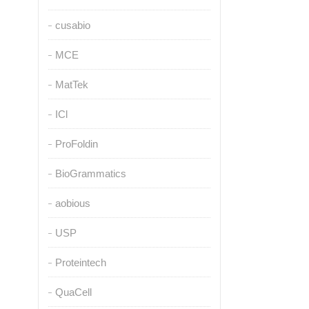
cusabio
MCE
MatTek
ICl
ProFoldin
BioGrammatics
aobious
USP
Proteintech
QuaCell