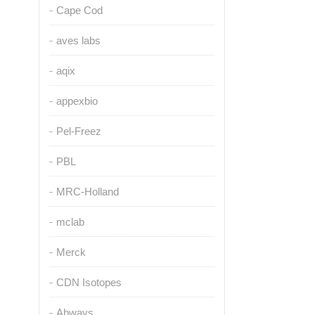
Cape Cod
aves labs
aqix
appexbio
Pel-Freez
PBL
MRC-Holland
mclab
Merck
CDN Isotopes
Abways