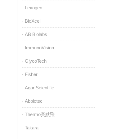
Lexogen
BioXcell
AB Biolabs
ImmunoVision
GlycoTech
Fisher
Agar Scientific
Abbiotec
Thermo賽默飛
Takara