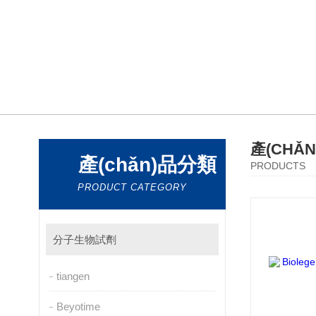
產(CHǍ
產(chǎn)品分類
PRODUCTS
PRODUCT CATEGORY
分子生物試劑
tiangen
Beyotime