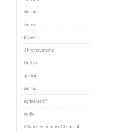
biotium
leebio
InGex
Chromsystems
Hellbio
goldbio
bioflux
agrisera代理
agdia
Advanced ImmunoChemical