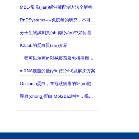
MBL-常見(jiàn)緩沖液配制方法全解答
RnDSystems----免疫毒的研究，不可忽視的生物標(biāo)志物
分子生物試劑實(shí)驗(yàn)中如何選擇合適的緩沖液？
ICLlab的蛋白質(zhì)介紹
一種可以治療mRNA疫苗及包括癌癥在內(nèi)的納米顆粒
mRNA疫苗的優(yōu)勢(shì)及解決方案
Occludin蛋白，在冠狀病毒的細(xì)胞間傳播中起著關(guān)鍵作用
殺蟲(chóng)蛋白 Mpf2Ba1，揭示了孔形成的關(guān)鍵分子機(jī)制