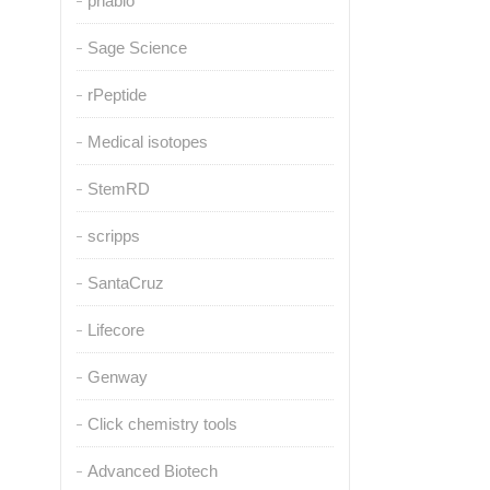
pnabio
Sage Science
rPeptide
Medical isotopes
StemRD
scripps
SantaCruz
Lifecore
Genway
Click chemistry tools
Advanced Biotech