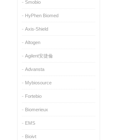
Smobio
HyPhen Biomed
Axis-Shield
Altogen
Agilent安捷倫
Advansta
Mybiosource
Fortebio
Biomerieux
EMS
Bioivt