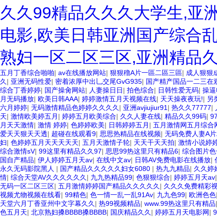
久久99精品久久久大学生,亚
电影,欧美日韩亚洲国产综合乱
熟妇一区二区三区,亚洲精品
五月丁香综合啪啪
|
av在线播放网站
|
狠狠穞A片一區二區三區
|
成人狠狠
久
|
亚洲无码性爱
|
密着浓厚中出乚交尾GvG935
|
国产精产国品一二三在
综合丁香婷婷
|
国产操肏网站
|
人妻操日日
|
拍色综合
|
日韩性爱无码
|
操逼
月无码播放
|
欧美日韩AAA
|
婷婷激情五月天视频在线
|
天天操夜夜玩!
|
另
六月婷婷
|
无码激情精品色婷婷久久久久
|
亚洲avjiujiur91
|
热久久77777
|
天
|
激情欧美婷五月
|
婷婷五月欧美综合
|
久久人妻在线
|
精品久久99码
|
9
月天天激情
|
激情 婷婷
|
色婷婷欧美
|
日韩婷婷五月
|
五月激情网五月综合
爱天天狠天天透
|
超碰在线观看9
|
思思热精品在线视频
|
无码免费人妻A片
妇
|
色婷婷五月天天天天天
|
五月天激情子轮
|
天天干天天拍
|
激情小说婷
综合激情sV
|
99这里有精品久久97
|
思思99热这里只有精品6
|
综合图片色
国自产精品
|
伊人婷婷五月天av
|
在线中文av
|
日韩AV免费电影在线播放
|
永久无码影院黑人
|
国产精品久久久久久妇女6080
|
热九九精品
|
久久婷
情
|
综合天堂AV久久久久久久
|
九九热精品99
|
色狠狠综合
|
婷婷五月天av
无码一区二区三区
|
五月激情婷婷国产精品久久久久久
|
久久久免费精彩
视频尤物视频在线看
|
99精色
|
色一情一乱一乱91Av
|
九九色99
|
欧洲色色
天堂六月丁香亚州中文字幕久久
|
热99视频精品
|
www.99热这里只有精品
色五月天
|
北京熟妇搡BBBB搡BBBB
|
国庆精品久久
|
婷婷五月天电影网
|