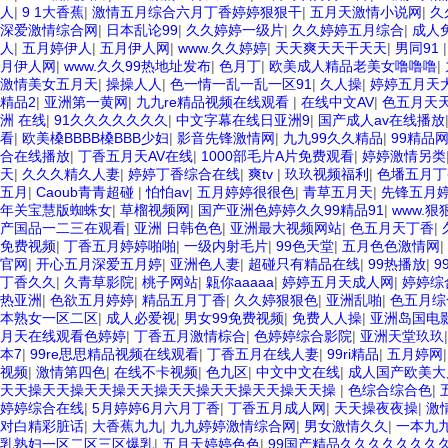
人
|
9 1大香蕉
|
激情五月综合六月丁香婷婷狠狠干
|
五月天激情小说网
|
久
深爱激情综合网
|
日本乱论99
|
久久婷婷一级片
|
久久婷婷五月综合
|
成人
人
|
五月婷伊人
|
五月伊人网
|
www.久久婷婷
|
天天爽天天干天天
|
男同91
月伊人网
|
www.久久99热地址发布
|
色月丁
|
欧美成人精品老美女噜噜噜
|
激情美女五月天
|
操操人人
|
色一情一乱一乱一区91
|
久人操
|
婷婷五月天
精品2
|
亚洲第一黄网
|
九九re精品视频在线观看
|
在线中文AV
|
色五月天
洲 在线
|
91久久久久久久久
|
中文字幕在线日亚洲9
|
国产成人av在线播放
看
|
欧美槡BBBB槡BBB少妇
|
影音先锋激情网
|
九九99久久精品
|
99精品
合在线播放
|
丁香五月天AV在线
|
1000部毛片A片免费观看
|
婷婷激情另类
天
|
久久久精久人妻
|
婷婷丁香综合在线
|
爽tv
|
玖玖视频福利
|
色墦五月丁
五月
|
Caoub青青超碰
|
怕怕av
|
五月婷婷很很色
|
青草五月天
|
先锋五月
年关宝慧版蜘蛛女
|
草榴视频网
|
国产亚洲色婷婷久久99精品91
|
www.狠狠
产国品一二三在观看
|
亚洲 日韩色色
|
亚洲最大视频网站
|
色五月天丁香
|
免费视频
|
丁香五月婷婷啪啪
|
一级内射毛片
|
99色天堂
|
五月色色激情网
|
官网
|
开心五月深爱五月婷
|
亚洲色人妻
|
超碰只有精品在线
|
99热播放
|
9
丁香久久
|
久青草影院
|
桃子网站
|
甈你aaaaa
|
婷婷五月天成人网
|
婷婷综
热亚洲
|
色欲五月婷婷
|
精品五月丁香
|
久久婷狠狠色
|
亚洲乱啪
|
色五月综
本熟女一区二区
|
成人必爱视
|
男女99免费视频
|
免费人人操
|
亚洲岛国电
月天在线观看色婷婷
|
丁香五月激情棕合
|
色婷婷综合影院
|
亚洲天堂玖玖
本7
|
99re思思精品视频在线观看
|
丁香五月在线人妻
|
99ri精品
|
五月婷网
视频
|
激情第四色
|
在线不卡视频
|
色九区
|
中文中文在线
|
成人国产欧美大
天天操天天操天天操天天操天天操天天操天天操天天操
|
色综合综合色
|
婷婷综合在线
|
5月婷婷6月六月丁香
|
丁香五月成人网
|
天天操夜夜操
|
激
对白精彩脏话
|
大香蕉九九
|
九九婷婷激情综合网
|
男女激情久久
|
一本九
乳熟妇一区二区三区爆乳
|
五月天婷婷色色
|
99国产精品久久久久久久久