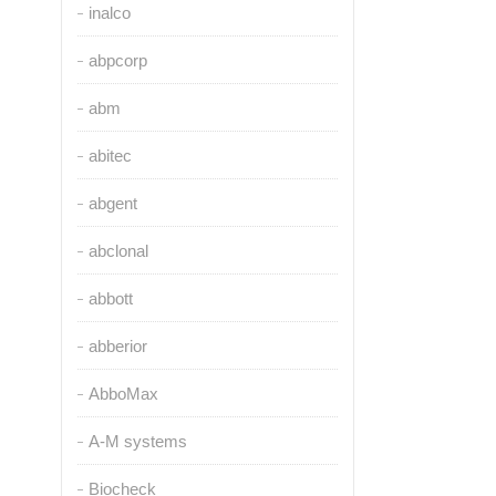
inalco
abpcorp
abm
abitec
abgent
abclonal
abbott
abberior
AbboMax
A-M systems
Biocheck