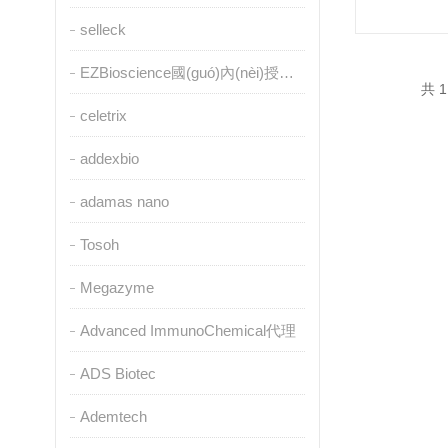
selleck
EZBioscience國(guó)內(nèi)授權(quán)代理
共 1
celetrix
addexbio
adamas nano
Tosoh
Megazyme
Advanced ImmunoChemical代理
ADS Biotec
Ademtech