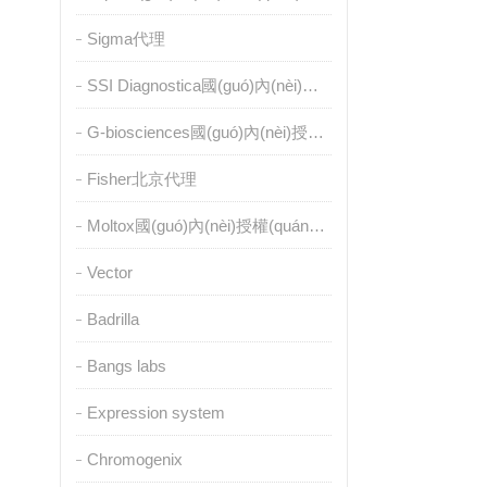
Sigma代理
SSI Diagnostica國(guó)內(nèi)授權(quán)代理
G-biosciences國(guó)內(nèi)授權(quán)代理
Fisher北京代理
Moltox國(guó)內(nèi)授權(quán)代理
Vector
Badrilla
Bangs labs
Expression system
Chromogenix