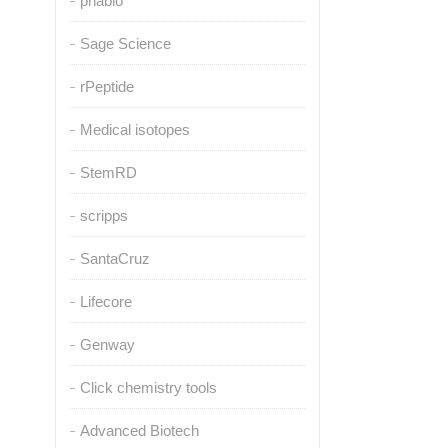
pnabio
Sage Science
rPeptide
Medical isotopes
StemRD
scripps
SantaCruz
Lifecore
Genway
Click chemistry tools
Advanced Biotech