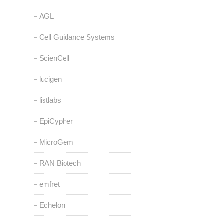
AGL
Cell Guidance Systems
ScienCell
lucigen
listlabs
EpiCypher
MicroGem
RAN Biotech
emfret
Echelon