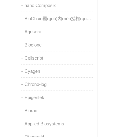
nano Composix
BioChain國(guó)內(nèi)授權(quán)代理
Agrisera
Bioclone
Cellscript
Cyagen
Chrono-log
Epigentek
Biorad
Applied Biosystems
Fitzgerald