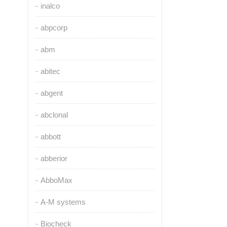
inalco
abpcorp
abm
abitec
abgent
abclonal
abbott
abberior
AbboMax
A-M systems
Biocheck