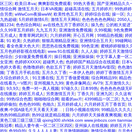
区三区
|
欧美日本va
|
爽爽影院免费观看
|
99热大香蕉
|
国产亚洲精品久久
情综合网 激情五月天
|
日本VA视频
|
超碰高清在线
|
五月婷婷片
|
99热婷婷
合另类
|
wWwCom夜操wwW
|
欧美性色五月天
|
婷婷综合在线
|
操一区
|
久
九热超碰
|
5月婷婷激情6月
|
激情五月天网站
|
色色色色色色网站
|
2050
频1234
|
色色综合网站
|
av在线色五月丁香婷区久
|
操九色
|
公的粗大挺进
久久99草五月婷婷
|
九九五月天
|
亚洲激情免费视频
|
久99视频
|
9色免费
五月成人
|
青青草网武则天
|
六月婷婷网
|
开心五月网
|
99精品热视频
|
婷
幕
|
91 欧美
|
久热婷婷
|
狠狠高潮精品亚洲1
|
亚洲情综合五月天
|
99碰网站
线
|
看全色黄大色大片
|
思思热在线免费视频
|
99色亚洲
|
蜜桃婷婷狠狠久
五月色婷婷影视在线电影
|
www.91在线观看
|
久人人操
|
婷婷五月天激情
色综合
|
少妇做爰免费视看片
|
操日视频
|
亚洲操操操
|
中文字幕人妻一区
女亚洲
|
色婷婷XXXXX
|
超碰男人色
|
色婷婷国产精品综合在线观看
|
日本
色婷大香蕉
|
色噜噜婷婷
|
色欲五月丁香
|
婷婷五月天激情AV影院
|
色色激
频
|
丁香五月手机在线
|
五月久久丁香
|
一本伊人色婷
|
婷婷丁香激情五月
久综合婷婷久久
|
91主播在线
|
五月丁香做爱视频
|
综合网精品99
|
精品色
在线看九一V图片
|
亚州视频九九99
|
黄色录像网点
|
AV79
|
五月激情久久
|
影
|
9久9久
|
免费一对一真人视频
|
97碰久久
|
日本99热
|
色色色色色级无
在线播放
|
婷婷五月成人
|
另类激情五月天
|
丁香久月
|
亚洲九区
|
久久这有
合
|
99热综合色图
|
啪啪啪综合网
|
能看的av片
|
4399精品一区二区
|
九九
婷婷偷拍
|
色色色99韩
|
色啪久
|
五月婷婷成人
|
六月婷婷五月丁香首页
|
玖
夜爽-中国A级毛片天天看天天谢…
|
日韩小视频在线99
|
99精品久久久久
热热99精品婷婷
|
热99这就是精品视频
|
六月婷婷天天操夜夜爽视频
|
欧美
黃色三级三级三级三级 qixing300.shrkbk.com www.jinbozs.com tianmia
陈冠希
|
精品人妻午夜一区二区三区四区
|
亚州操人在线视频
|
婷婷五月天
的9
|
色99自拍
|
久久人人人人妻
|
五月激情啪啪啪
|
激情综合视频
|
六月色