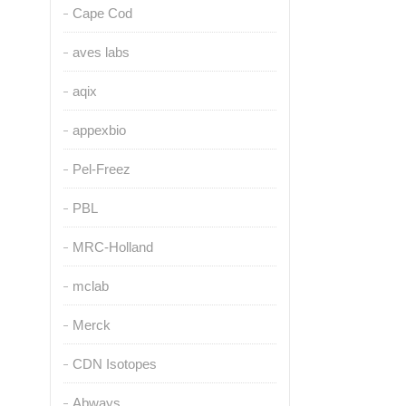
Cape Cod
aves labs
aqix
appexbio
Pel-Freez
PBL
MRC-Holland
mclab
Merck
CDN Isotopes
Abways