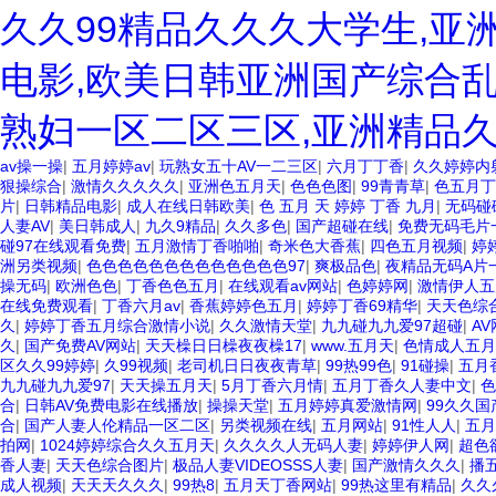
久久99精品久久久大学生,亚
电影,欧美日韩亚洲国产综合乱
熟妇一区二区三区,亚洲精品
av操一操
|
五月婷婷av
|
玩熟女五十AV一二三区
|
六月丁丁香
|
久久婷婷内
狠操综合
|
激情久久久久久
|
亚洲色五月天
|
色色色图
|
99青青草
|
色五月丁
片
|
日韩精品电影
|
成人在线日韩欧美
|
色 五月 天 婷婷 丁香 九月
|
无码碰
人妻AV
|
美日韩成人
|
九久9精品
|
久久多色
|
国产超碰在线
|
免费无码毛片
碰97在线观看免费
|
五月激情丁香啪啪
|
奇米色大香蕉
|
四色五月视频
|
婷
洲另类视频
|
色色色色色色色色色色色色色97
|
爽极品色
|
夜精品无码A片
操无码
|
欧洲色色
|
丁香色色五月
|
在线观看av网站
|
色婷婷网
|
激情伊人五
在线免费观看
|
丁香六月av
|
香蕉婷婷色五月
|
婷婷丁香69精华
|
天天色综
久
|
婷婷丁香五月综合激情小说
|
久久激情天堂
|
九九碰九九爱97超碰
|
A
久
|
国产免费AV网站
|
天天橾日日橾夜夜橾17
|
www.五月天
|
色情成人五月
区久久99婷婷
|
久99视频
|
老司机日日夜夜青草
|
99热99色
|
91碰操
|
五月
九九碰九九爱97
|
天天操五月天
|
5月丁香六月情
|
五月丁香久人妻中文
|
色
合
|
日韩AV免费电影在线播放
|
操操天堂
|
五月婷婷真爱激情网
|
99久久
合
|
国产人妻人伦精品一区二区
|
另类视频在线
|
五月网站
|
91性人人
|
五月
拍网
|
1024婷婷综合久久五月天
|
久久久久人无码人妻
|
婷婷伊人网
|
超色
香人妻
|
天天色综合图片
|
极品人妻VIDEOSSS人妻
|
国产激情久久久
|
播
成人视频
|
天天天久久久
|
99热8
|
五月天丁香网站
|
99热这里有精品
|
久久