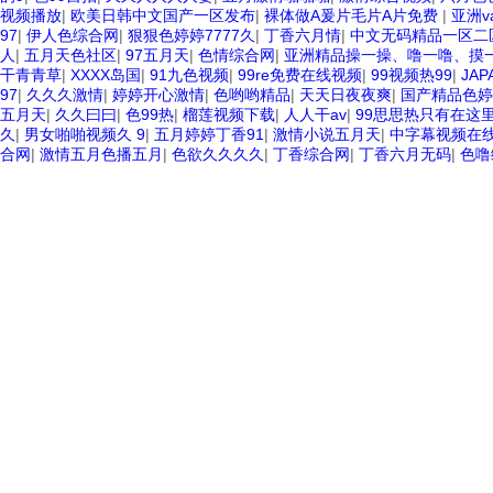
视频播放
|
欧美日韩中文国产一区发布
|
裸体做A爰片毛片A片免费
|
亚洲v
97
|
伊人色综合网
|
狠狠色婷婷7777久
|
丁香六月情
|
中文无码精品一区二
人
|
五月天色社区
|
97五月天
|
色情综合网
|
亚洲精品操一操、噜一噜、摸
干青青草
|
XXXX岛国
|
91九色视频
|
99re免费在线视频
|
99视频热99
|
JA
97
|
久久久激情
|
婷婷开心激情
|
色哟哟精品
|
天天日夜夜爽
|
国产精品色婷
五月天
|
久久曰曰
|
色99热
|
榴莲视频下载
|
人人干av
|
99思思热只有在这
久
|
男女啪啪视频久 9
|
五月婷婷丁香91
|
激情小说五月天
|
中字幕视频在
合网
|
激情五月色播五月
|
色欲久久久久
|
丁香综合网
|
丁香六月无码
|
色噜