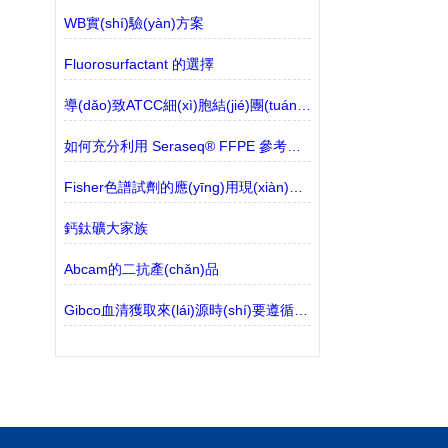
WB實(shí)驗(yàn)方案
Fluorosurfactant 的選擇
導(dǎo)致ATCC細(xì)胞結(jié)團(tuán)的主要原因解讀
如何充分利用 Seraseq® FFPE 參考材料
Fisher色譜試劑的應(yīng)用現(xiàn)狀探討
鈣鈦礦大家族
Abcam的二抗產(chǎn)品
Gibco血清獲取來(lái)源時(shí)要遵循哪些防疫規(guī)定？