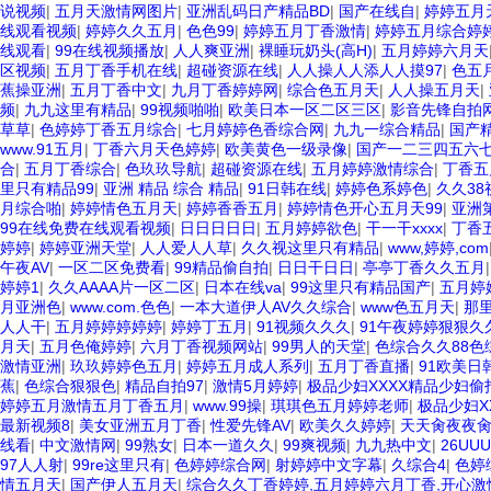
说视频
|
五月天激情网图片
|
亚洲乱码日产精品BD
|
国产在线自
|
婷婷五月
线观看视频
|
婷婷久久五月
|
色色99
|
婷婷五月丁香激情
|
婷婷五月综合婷
线观看
|
99在线视频播放
|
人人爽亚洲
|
裸睡玩奶头(高H)
|
五月婷婷六月天
区视频
|
五月丁香手机在线
|
超碰资源在线
|
人人操人人添人人摸97
|
色五
蕉操亚洲
|
五月丁香中文
|
九月丁香婷婷网
|
综合色五月天
|
人人操五月天
|
频
|
九九这里有精品
|
99视频啪啪
|
欧美日本一区二区三区
|
影音先锋自拍
草草
|
色婷婷丁香五月综合
|
七月婷婷色香综合网
|
九九一综合精品
|
国产
www.91五月
|
丁香六月天色婷婷
|
欧美黄色一级录像
|
国产一二三四五六
合
|
五月丁香综合
|
色玖玖导航
|
超碰资源在线
|
五月婷婷激情综合
|
丁香五
里只有精品99
|
亚洲 精品 综合 精品
|
91日韩在线
|
婷婷色系婷色
|
久久38
月综合啪
|
婷婷情色五月天
|
婷婷香香五月
|
婷婷情色开心五月天99
|
亚洲
99在线免费在线观看视频
|
日日日日日
|
五月婷婷欲色
|
干一干xxxx
|
丁香
婷婷
|
婷婷亚洲天堂
|
人人爱人人草
|
久久视这里只有精品
|
www,婷婷,com
午夜AV
|
一区二区免费看
|
99精品偷自拍
|
日日干日日
|
亭亭丁香久久五月
婷婷1
|
久久AAAA片一区二区
|
日本在线va
|
99这里只有精品国产
|
五月婷
月亚洲色
|
www.com.色色
|
一本大道伊人AV久久综合
|
www色五月天
|
那里
人人干
|
五月婷婷婷婷婷
|
婷婷丁五月
|
91视频久久久
|
91午夜婷婷狠狠久
月天
|
五月色俺婷婷
|
六月丁香视频网站
|
99男人的天堂
|
色综合久久88色
激情亚洲
|
玖玖婷婷色五月
|
婷婷五月成人系列
|
五月丁香直播
|
91欧美日
蕉
|
色综合狠狠色
|
精品自拍97
|
激情5月婷婷
|
极品少妇XXXX精品少妇偷
婷婷五月激情五月丁香五月
|
www.99操
|
琪琪色五月婷婷老师
|
极品少妇X
最新视频8
|
美女亚洲五月丁香
|
性爱先锋AV
|
欧美久久婷婷
|
天天肏夜夜
线看
|
中文激情网
|
99熟女
|
日本一道久久
|
99爽视频
|
九九热中文
|
26U
97人人射
|
99re这里只有
|
色婷婷综合网
|
射婷婷中文字幕
|
久综合4
|
色婷
情五月天
|
国产伊人五月天
|
综合久久丁香婷婷,五月婷婷六月丁香,开心激