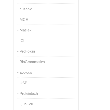
cusabio
MCE
MatTek
ICl
ProFoldin
BioGrammatics
aobious
USP
Proteintech
QuaCell