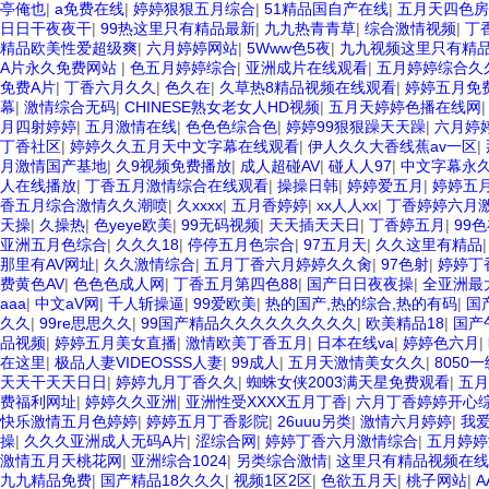
亭俺也
|
a免费在线
|
婷婷狠狠五月综合
|
51精品国自产在线
|
五月天四色房
日日干夜夜干
|
99热这里只有精品最新
|
九九热青青草
|
综合激情视频
|
丁
精品欧美性爱超级爽
|
六月婷婷网站
|
5Www色5夜
|
九九视频这里只有精
A片永久免费网站
|
色五月婷婷综合
|
亚洲成片在线观看
|
五月婷婷综合久
免费A片
|
丁香六月久久
|
色久在
|
久草热8精品视频在线观看
|
婷婷五月免
幕
|
激情综合无码
|
CHINESE熟女老女人HD视频
|
五月天婷婷色播在线网
月四射婷婷
|
五月激情在线
|
色色色综合色
|
婷婷99狠狠躁天天躁
|
六月婷
丁香社区
|
婷婷久久五月天中文字幕在线观看
|
伊人久久大香线蕉av一区
|
月激情国产基地
|
久9视频免费播放
|
成人超碰AV
|
碰人人97
|
中文字幕永
人在线播放
|
丁香五月激情综合在线观看
|
操操日韩
|
婷婷爱五月
|
婷婷五
香五月综合激情久久潮喷
|
久xxxx
|
五月香婷婷
|
xx人人xx
|
丁香婷婷六月
天操
|
久操热
|
色yeye欧美
|
99无码视频
|
天天插天天日
|
丁香婷五月
|
99
亚洲五月色综合
|
久久久18
|
停停五月色宗合
|
97五月天
|
久久这里有精品
那里有AV网址
|
久久激情综合
|
五月丁香六月婷婷久久肏
|
97色射
|
婷婷丁
费黄色AV
|
色色色成人网
|
丁香五月第四色88
|
国产日日夜夜操
|
全亚洲最
aaa
|
中文aV网
|
千人斩操逼
|
99爱欧美
|
热的国产,热的综合,热的有码
|
国
久久
|
99re思思久久
|
99国产精品久久久久久久久久久
|
欧美精品18
|
国产
品视频
|
婷婷五月美女直播
|
激情欧美丁香五月
|
日本在线va
|
婷婷色六月
|
在这里
|
极品人妻VIDEOSSS人妻
|
99成人
|
五月天激情美女久久
|
8050
天天干天天日日
|
婷婷九月丁香久久
|
蜘蛛女侠2003满天星免费观看
|
五月
费福利网址
|
婷婷久久亚洲
|
亚洲性受XXXX五月丁香
|
六月丁香婷婷开心
快乐激情五月色婷婷
|
婷婷五月丁香影院
|
26uuu另类
|
激情六月婷婷
|
我
操
|
久久久亚洲成人无码A片
|
涩综合网
|
婷婷丁香六月激情综合
|
五月婷婷
激情五月天桃花网
|
亚洲综合1024
|
另类综合激情
|
这里只有精品视频在线
九九精品免费
|
国产精品18久久久
|
视频1区2区
|
色欲五月天
|
桃子网站
|