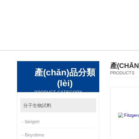
產(CHǍ
產(chǎn)品分類
PRODUCTS
(lèi)
PRODUCT CATEGORY
分子生物試劑
tiangen
Beyotime