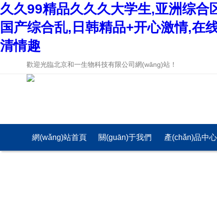
久久99精品久久久大学生,亚洲综合
国产综合乱,日韩精品+开心激情,在
清情趣
歡迎光臨北京和一生物科技有限公司網(wǎng)站！
網(wǎng)站首頁
關(guān)于我們
產(chǎn)品中
(yè)