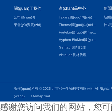
關(guān)于我們
產(chǎn)品中心
新聞
公司簡(jiǎn)介
Takara國(guó)內(nèi)代理
新聞
榮譽(yù)資質(zhì)
Thermo國(guó)內(nèi)代理
技術(
Fortebio國(guó)內(nèi)代理
Hyphen BioMed國(guó)內(nèi)代理
Gentaur試劑代理
VistaLab耗材代理
版權(quán)所有 © 2026 北京和一生物科技有限公司 All Rights
(wǎng)
sitemap.xml
感谢您访问我们的网站，您可