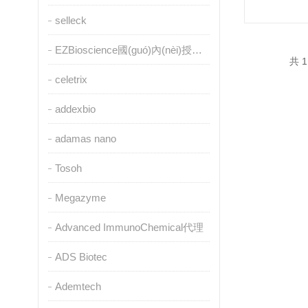
selleck
EZBioscience國(guó)內(nèi)授權(quán)代理
共 1
celetrix
addexbio
adamas nano
Tosoh
Megazyme
Advanced ImmunoChemical代理
ADS Biotec
Ademtech