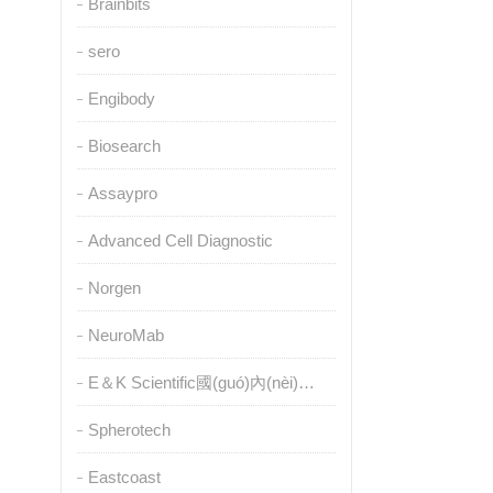
Brainbits
sero
Engibody
Biosearch
Assaypro
Advanced Cell Diagnostic
Norgen
NeuroMab
E＆K Scientific國(guó)內(nèi)授權(quán)代理
Spherotech
Eastcoast