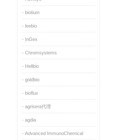
biotium
leebio
InGex
Chromsystems
Hellbio
goldbio
bioflux
agrisera代理
agdia
Advanced ImmunoChemical