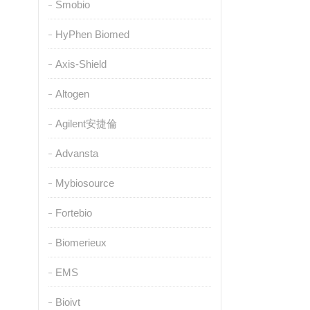
Smobio
HyPhen Biomed
Axis-Shield
Altogen
Agilent安捷倫
Advansta
Mybiosource
Fortebio
Biomerieux
EMS
Bioivt