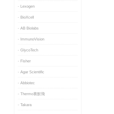
Lexogen
BioXcell
AB Biolabs
ImmunoVision
GlycoTech
Fisher
Agar Scientific
Abbiotec
Thermo賽默飛
Takara