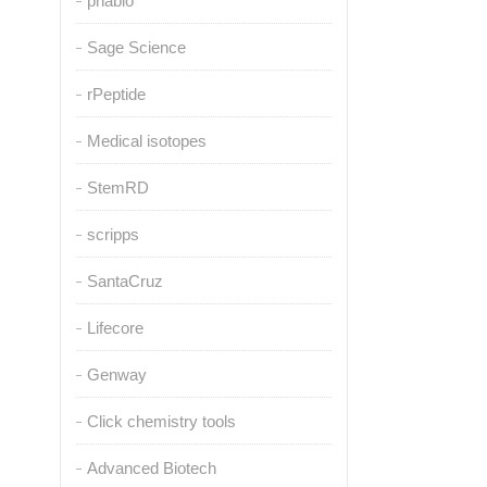
pnabio
Sage Science
rPeptide
Medical isotopes
StemRD
scripps
SantaCruz
Lifecore
Genway
Click chemistry tools
Advanced Biotech