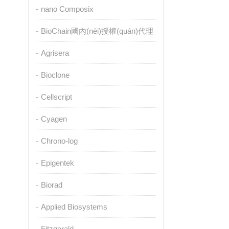
nano Composix
BioChain國內(nèi)授權(quán)代理
Agrisera
Bioclone
Cellscript
Cyagen
Chrono-log
Epigentek
Biorad
Applied Biosystems
Fitzgerald