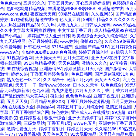
色色色com
|
五月99久久
|
丁香五月天av
|
开心五月婷婷激情
|
色婷婷综合
合
|
热99这就是精品视频
|
丰满老熟妇BBBBB搡BBB
|
亚洲超碰在线
|
五月
www.com.色色
|
夜夜操天天爽
|
99精品在线观看
|
久久视网36
|
国产精品
婷婷
|
97碰碰视频
|
超碰在线94
|
色人妻五月
|
99国产精品久久久久久久久
九九热这里有精品23
|
91久热
|
人妻九九九九
|
日韩成人无码
|
www.99热
久久中文字幕大豆网推荐理由
|
中文字幕丁香五月
|
成人精品视频99在线
国产小精品
|
...婷婷国产成人亚洲日韩
|
欧美色综合天天久久综合精品
|
久
九九无码视屏
|
色五月婷婷影视
|
www婷婷
|
偷拍91九色
|
久久久99免费视
玖玖爱导航
|
日韩在线一级
|
67194国产
|
亚洲国产精品SUV
|
五月婷婷免
www.99久
|
少妇性BBB搡BBB爽爽爽视頻
|
婷婷五月综合啪
|
97操男人的
页
|
91视频综合网
|
天天操天天曰
|
五月天堂在线
|
亚洲无aV在线中文字幕
频在线观看
|
99ER热精品视频
|
天天色综网
|
激情久久久久
|
aV直接看
|
狠
线
|
99在线综合视频
|
亚洲激情AV
|
婷婷激情五月天小说
|
国产激情av
|
大
激情
|
婷婷久热
|
丁香五月婷婷色偷偷
|
色色日韩网
|
国产原创视频91九色
|
媒
|
熟女色色一区二区
|
久久综合干
|
激情五月少妇
|
美女天天久久
|
六月色
影院色
|
天天干一干
|
激情www.98com
|
日本久久天堂
|
玖色色综合
|
99无
品无码视频新浪
|
色九亚洲
|
九九热思思
|
六月五月久久丁香
|
丁香六月激
国产乱妇无乱码大黄AA片
|
碰碰女
|
色色色热热热
|
亚洲丁香五月
|
亚洲综
看
|
五月天天爽
|
五月精品免费XXX
|
丁香五月婷婷动漫视频
|
五月天婷婷xx
视频在线播放大全
|
操操操Av
|
婷婷五月丁香六月综合网
|
激情五月亚洲
|
字幕
|
五月丁香啪啪综合网
|
好色婷婷
|
亚洲成人av在线播放
|
99热超
|
91
欧美影院
|
色婷婷基地
|
狠狠干综合
|
亚洲天堂婷婷丁香
|
婷婷中文字幕网
激情综合网
|
三级黄网站
|
丁香五月1页
|
wWw色五月
|
亚洲婷婷丁香五月
操
|
激情性爱五月天
|
婷婷丁香射射
|
婷婷五月天天
|
久久精品66
|
99热费
科斗777
|
Va另类视频
|
天天色色天天
|
91大屁股精品
|
这里只有精品免费
|