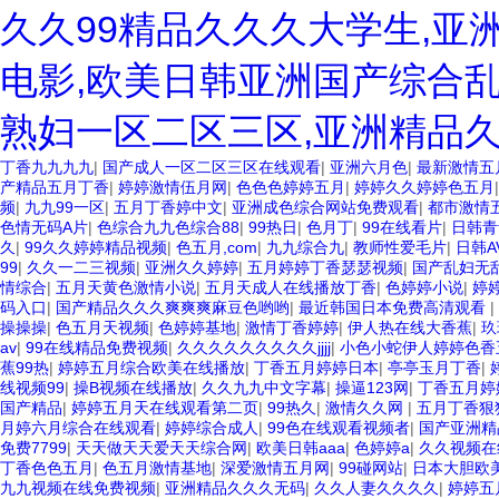
久久99精品久久久大学生,亚
电影,欧美日韩亚洲国产综合乱
熟妇一区二区三区,亚洲精品
丁香九九九九
|
国产成人一区二区三区在线观看
|
亚洲六月色
|
最新激情五
产精品五月丁香
|
婷婷激情伍月网
|
色色色婷婷五月
|
婷婷久久婷婷色五月
频
|
九九99一区
|
五月丁香婷中文
|
亚洲成色综合网站免费观看
|
都市激情
色情无码A片
|
色综合九九色综合88
|
99热日
|
色月丁
|
99在线看片
|
日韩青
久
|
99久久婷婷精品视频
|
色五月,com
|
九九综合九
|
教师性爱毛片
|
日韩A
99
|
久久一二三视频
|
亚洲久久婷婷
|
五月婷婷丁香瑟瑟视频
|
国产乱妇无
情综合
|
五月天黄色激情小说
|
五月天成人在线播放丁香
|
色婷婷小说
|
婷
码入口
|
国产精品久久久爽爽爽麻豆色哟哟
|
最近韩国日本免费高清观看
|
操操操
|
色五月天视频
|
色婷婷基地
|
激情丁香婷婷
|
伊人热在线大香蕉
|
玖
av
|
99在线精品免费视频
|
久久久久久久久久久jjjj
|
小色小蛇伊人婷婷色香
蕉99热
|
婷婷五月综合欧美在线播放
|
丁香五月婷婷日本
|
亭亭玉月丁香
|
线视频99
|
操B视频在线播放
|
久久九九中文字幕
|
操逼123网
|
丁香五月婷
国产精品
|
婷婷五月天在线观看第二页
|
99热久
|
激情久久网
|
五月丁香狠
月婷六月综合在线观看
|
婷婷综合成人
|
99色在线观看视频者
|
国产亚洲精
免费7799
|
天天做天天爱天天综合网
|
欧美日韩aaa
|
色婷婷a
|
久久视频在
丁香色色五月
|
色五月激情基地
|
深爱激情五月网
|
99碰网站
|
日本大胆欧
九九视频在线免费视频
|
亚洲精品久久久无码
|
久久人妻久久久久
|
婷婷五