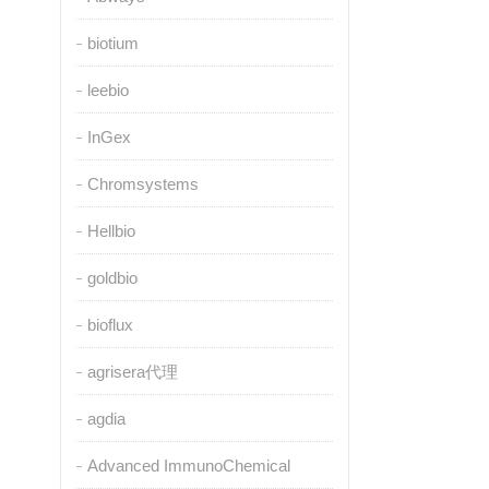
biotium
leebio
InGex
Chromsystems
Hellbio
goldbio
bioflux
agrisera代理
agdia
Advanced ImmunoChemical