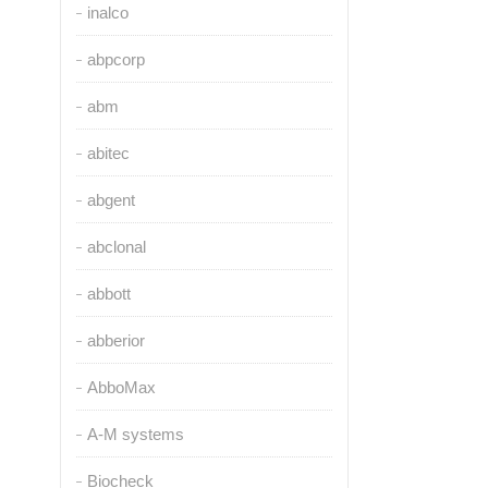
inalco
abpcorp
abm
abitec
abgent
abclonal
abbott
abberior
AbboMax
A-M systems
Biocheck