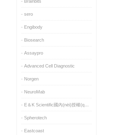
Brainbits
sero
Engibody
Biosearch
Assaypro
Advanced Cell Diagnostic
Norgen
NeuroMab
E＆K Scientific國內(nèi)授權(quán)代理
Spherotech
Eastcoast