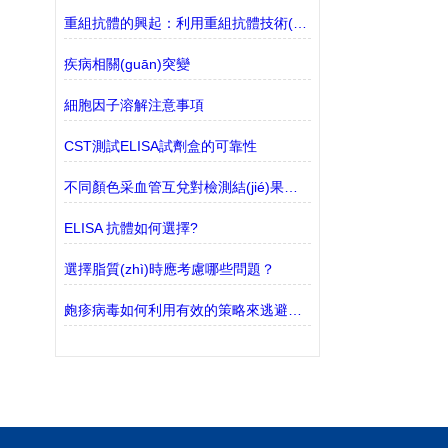
重組抗體的興起：利用重組抗體技術(shù)的優(yōu)勢
疾病相關(guān)突變
細胞因子溶解注意事項
CST測試ELISA試劑盒的可靠性
不同顏色采血管互兌對檢測結(jié)果有何影響？
ELISA 抗體如何選擇?
選擇脂質(zhì)時應考慮哪些問題？
皰疹病毒如何利用有效的策略來逃避免疫系統(tǒng)