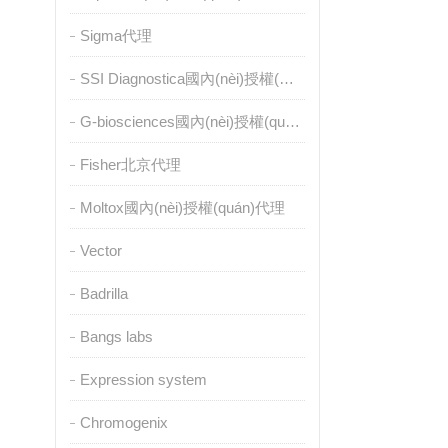
Sigma代理
SSI Diagnostica國內(nèi)授權(quán)代理
G-biosciences國內(nèi)授權(quán)代理
Fisher北京代理
Moltox國內(nèi)授權(quán)代理
Vector
Badrilla
Bangs labs
Expression system
Chromogenix