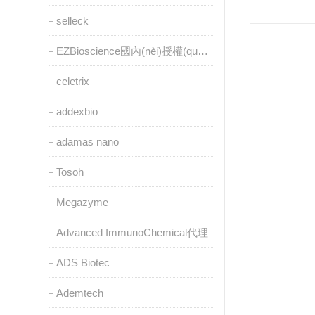
selleck
EZBioscience國內(nèi)授權(quán)代理
celetrix
addexbio
adamas nano
Tosoh
Megazyme
Advanced ImmunoChemical代理
ADS Biotec
Ademtech