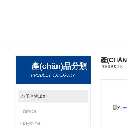
產(CHǍ
產(chǎn)品分類
PRODUCTS
PRODUCT CATEGORY
分子生物試劑
tiangen
Beyotime