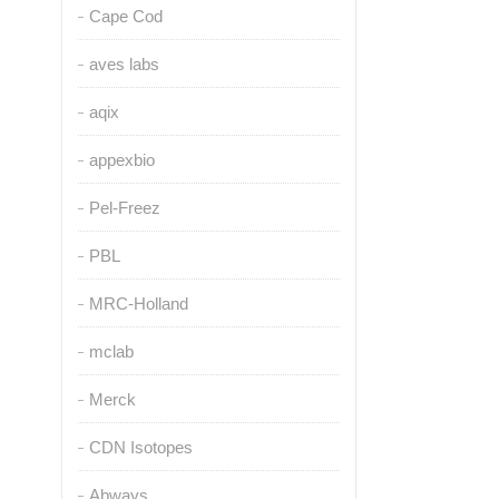
Cape Cod
aves labs
aqix
appexbio
Pel-Freez
PBL
MRC-Holland
mclab
Merck
CDN Isotopes
Abways