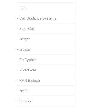
AGL
Cell Guidance Systems
ScienCell
lucigen
listlabs
EpiCypher
MicroGem
RAN Biotech
emfret
Echelon