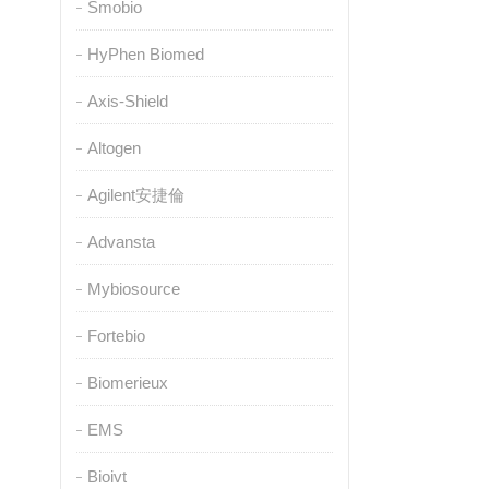
Smobio
HyPhen Biomed
Axis-Shield
Altogen
Agilent安捷倫
Advansta
Mybiosource
Fortebio
Biomerieux
EMS
Bioivt