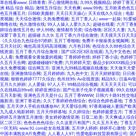
草在线看www
|
日韩青青
|
开心激情网在线
|
久99久视频精品
|
婷婷丁香五
洲 精品 综合 精品
|
激情五月综合
|
天天色爽
|
www.99色
|
五月欧美色色五
色五月播五月
|
日韩欧美颜射
|
天天日天天操心
|
天天在线久久综合
|
电影
类视频
|
天天综合激情
|
久热免费视频
|
五月丁查人人
|
www一起操
|
91爱
噜噜在线
|
色久激情在线
|
99人人操人人爱久久久
|
超碰在线看
|
六月丁香
婷综合激情五月色
|
伊人99热
|
激情都市另类
|
综合噜噜
|
区区久久妻
|
九九
深爱丁香五月
|
超级碰 久久9
|
五月丁香六月综合激情
|
天天摸天天日天天
《久久综合九色综合97婷婷
|
五月丁香啪啪
|
免费不卡狠操美女视频网
|
五
五月天社区
|
俺也高清无码高清视频
|
六月色日韩
|
色综合久久88色综合天
线资源
|
五月丁香六月综合激情
|
国产1区2区3区在线观
|
九九中文色色
|
人人看
|
免费观看全黄做爰的视频
|
丁香婷婷色情
|
婷婷丁香小说
|
色婷婷
久五月天合网
|
超级碰碰碰97免费
|
六月婷婷天堂
|
极品少妇XXXX精品少
永久免费视频
|
综合网五月
|
亚洲九九99精品视频在线播放
|
天天做天天爱
在线
|
亚洲激情综合网
|
五月婷婷婷
|
九九色中文
|
五月天婷婷影院
|
日日夜
视频
|
狠狠色婷婷7777久综合
|
色吊丝99
|
Av在线资源
|
精品9久
|
日逼AV
五月久久婷婷
|
人人爱操
|
97人人干
|
99精品综合视频
|
天天天天天日
|
可以
久在线精品99re8
|
婷婷亚洲综合
|
国产伦亲子伦亲子视频观看
|
99久在线精
五月天影视
|
亚洲色五月天是什么
|
五月丁香WWW
|
日韩六十路91性交电
频新浪
|
亚洲丁香花色
|
久久丁香婷婷色情综合
|
色综合色婷色基地
|
丁香
频
|
五月天伊人手机在线播放AV
|
天天爱综合网
|
97香蕉碰碰人妻国产欧
九九成人电影婷婷
|
五月天停婷基地
|
久久婷综合
|
色婷婷最爱五月
|
丁香
婷婷五月激情五月激情
|
美女婷婷激情亚洲
|
日亚二欧美
|
天天爽成人综合
区二区三区
|
色色色色色综合
|
久久这里只有国产
|
久久五月天色
|
丁香五
一区无码
|
www.91.com处女在线直播
|
五月伊人婷婷
|
婷婷开心激情
|
天堂
中国丰满熟女A片免费观
|
人人看人人97
|
性爱电影科技贸易有限公司
|
国