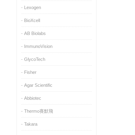
Lexogen
BioXcell
AB Biolabs
ImmunoVision
GlycoTech
Fisher
Agar Scientific
Abbiotec
Thermo賽默飛
Takara