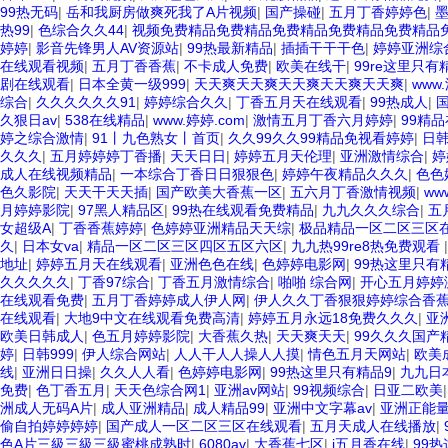
99热无码
|
岳和我厨房做爽死我了A片视频
|
国产操碰
|
五月丁香婷婷色
|
热99
|
色综合久久44
|
视频免费精品免费精品免费精品免费精品免费精品免
婷婷
|
影音先锋男人AV资源站
|
99热最新精品
|
插插干干干色
|
婷婷亚洲综
在线观看视频
|
五月丁香香蕉
|
不卡成人免费
|
欧美在线干
|
99re这里只
剧在线观看
|
日本全黄一级999
|
天天爽天天爽天天爽天天爽天天爽
|
www
综合
|
久久久久久久91
|
婷婷综合久久
|
丁香五月天在线观看
|
99热成人
|
久狠日av
|
538在线精品
|
www.婷婷.com
|
激情五月丁香六月婷婷
|
99精
婷之综合激情
|
91丨九色熟女丨首页
|
久久99久久99精品免视看婷婷
|
日
久久久
|
五月婷婷婷丁香播
|
天天日日
|
婷婷五月天伦理
|
亚洲激情综合
|
婷
成人在线视频精品
|
一本综合丁香日日狠狠色
|
婷婷午夜精品久久久
|
色色
色久影院
|
天天干天天插
|
国产欧美大香蕉一区
|
五六月丁香激情视频
|
ww
月婷婷影院
|
97黑人精品区
|
99热在线观看免费精品
|
九九久久久综合
|
五
女超级A
|
丁香香蕉婷婷
|
色婷婷亚洲精品天天综
|
极品精品一区二区三区
久
|
日本女va
|
精品一区二区三区四区五区六区
|
九九热99re8热免费观看
地址
|
婷婷五月天在线观看
|
亚洲色色在线
|
色婷婷电影网
|
99热这里只有
久久久久久
|
丁香97综合
|
丁香五月激情综合
|
啪啪 综合网
|
开心五月婷婷
在线观看免费
|
五月丁香婷婷成人伊人网
|
伊人久久丁香狠狠婷婷综合香
在线观看
|
大地9中文在线观看免费高清
|
婷婷五月永远18免费久久久
|
亚
欧美日韩成人
|
色五月婷婷影院
|
大香蕉久热
|
天天爽天天
|
99久久久国产
婷
|
日韩999
|
伊人综合网站
|
人人干人人操人人摸
|
情色五月天网站
|
欧美
线
|
亚洲日日操
|
久久人人看
|
色婷婷电影网
|
99热这里只有精品9
|
九九日
免费
|
色丁香五月
|
天天色综合网1
|
亚洲av网站
|
99视频综合
|
日亚二欧美
洲成人无码A片
|
成人亚洲精品
|
成人精品99
|
亚洲中文字幕av
|
亚洲正能
偷自拍婷婷婷婷
|
国产成人一区二区三区在线观看
|
五月天成人在线播放
|
色A片三級三級三級蜜桃成熟时
|
6080av
|
大香蕉七区
|
j五月香在线
|
99