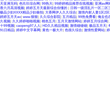
天亚洲无码
|
色玖玖综合网
|
99热大
|
99婷婷精品推荐在线视频
|
亚洲av网
香六月高清视频
|
婷婷五月天最新综合你懂的
|
日韩一级淫乱片一区二区
极品少妇XXXX精品少妇偷拍
|
大香网伊人久久综合
|
激情内射人妻1区2区
婷婷五月天av
|
www.狠狠
|
久久综合影院
|
五月精品
|
99热免费看
|
俺去也
久视频
|
久久婷婷啪啪视频
|
桃色五月
|
五月天激情网站
|
婷婷五月综合网
|
十99视频
|
caopeng97人人
|
HD久久精品视频
|
激情碰碰碰
|
极品五月天
|
91日精品
|
婷婷中文字幕网
|
黄色一极大片
|
色很久综合
|
激情性爱网站
|
婷