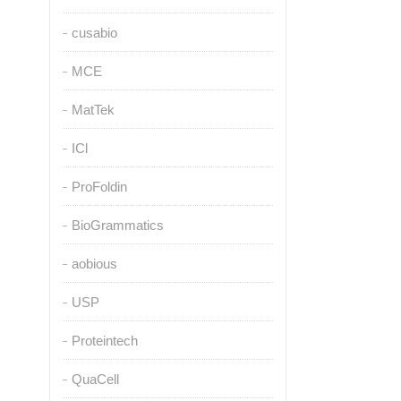
cusabio
MCE
MatTek
ICl
ProFoldin
BioGrammatics
aobious
USP
Proteintech
QuaCell