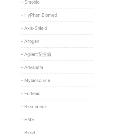
Smobio
HyPhen Biomed
Axis-Shield
Altogen
Agilent安捷倫
Advansta
Mybiosource
Fortebio
Biomerieux
EMS
Bioivt