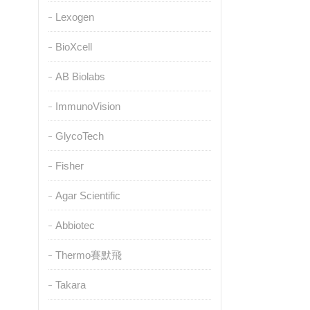
Lexogen
BioXcell
AB Biolabs
ImmunoVision
GlycoTech
Fisher
Agar Scientific
Abbiotec
Thermo賽默飛
Takara