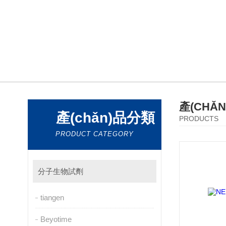
產(CHǍ
產(chǎn)品分類
PRODUCTS
PRODUCT CATEGORY
分子生物試劑
tiangen
Beyotime