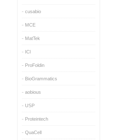
cusabio
MCE
MatTek
ICl
ProFoldin
BioGrammatics
aobious
USP
Proteintech
QuaCell