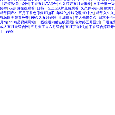
月婷婷激情小说网
|
丁香五月AV综合
|
久久婷婷五月天蜜桃
|
日本全黄一级9
婷婷
|
co超碰在线观看
|
日韩一区二区A片免费观看
|
久久停停超碰
|
欧美乱
精品国产a
|
五月丁香色停停啪啪啪
|
年轻的妺妺伦理HD中文
|
精品久久久
视频欧美观看免费
|
99久久五月婷婷
|
亚洲操女
|
男人先锋久久
|
日本不卡
月情
|
99精品视频网站
|
一级操逼内射在线视频
|
色婷婷五月亚洲
|
日逼免
成人五月天综合网
|
五月天丁香六月综合
|
五月丁香啪啪
|
丁香综合婷婷开
干
|
99惹
|