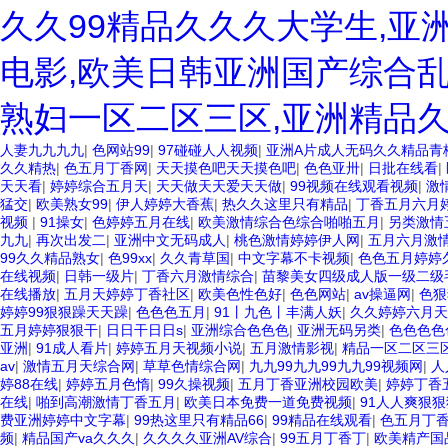
久久99精品久久久大学生,亚
电影,欧美日韩亚洲国产综合乱
熟妇一区二区三区,亚洲精品
人妻九九九九
|
色网站99
|
97碰碰人人视频
|
亚洲A片成人无码久久精品青
久久精热
|
色五月丁香网
|
天天摸色吧天天摸色吧
|
色色亚卅
|
日批在线看
|
天天看
|
婷婷综合五月天
|
天天做天天爱天天做
|
99视频在线观看视频
|
激
猛交
|
欧美熟女99
|
伊人婷婷大香蕉
|
热久久这里只有精品
|
丁香五月六月
视频
|
91操女
|
色婷婷五月在线
|
欧美激情综合色综合啪啪五月
|
另类激情
九九
|
再次出发二
|
亚洲中文无码成人
|
桃色激情婷婷伊人网
|
五月六月激
99久久精品熟女
|
色99xx
|
久久青草国
|
中文字幕不卡视频
|
色色五月婷婷
在线视频
|
日韩一级片
|
丁香六月激情综合
|
苗黎美女四级成人版一级二级
在线播放
|
五月天婷婷丁香社区
|
欧美色性色好
|
色色网站
|
av操逼网
|
色狠
婷婷99狠狠躁天天躁
|
色色色五月
|
91丨九色丨丰满人妖
|
久久婷婷六月天
五月婷婷狠狠干
|
日日干日日s
|
亚洲综合色色色
|
亚洲无码另类
|
色色色色
亚洲
|
91成人看片
|
婷婷五月天视频小说
|
五月激情影视
|
精品一区二区三
av
|
激情五月天综合网
|
草草色情综合网
|
九九99九九99九九99视频网
|
人
婷88在线
|
婷婷五月色惰
|
99久操视频
|
五月丁香亚洲校园欧美
|
婷婷丁香五
在线
|
啪到高潮激情丁香五月
|
欧美日本免费一道免费视频
|
91人人爽狠狠
费亚洲婷婷中文字幕
|
99热这里只有精品66
|
99精品在线观看
|
色五月丁
频
|
精品国产va久久久
|
久久久久亚洲AV综合
|
99五月丁香丁
|
欧美精产国