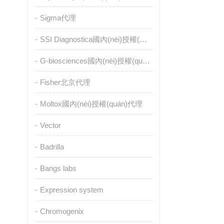
Sigma代理
SSI Diagnostica國內(nèi)授權(quán)代理
G-biosciences國內(nèi)授權(quán)代理
Fisher北京代理
Moltox國內(nèi)授權(quán)代理
Vector
Badrilla
Bangs labs
Expression system
Chromogenix