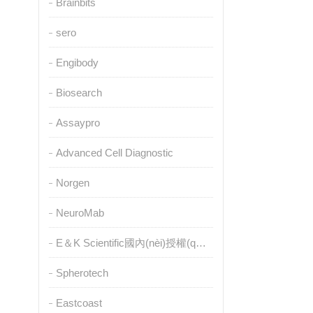
Brainbits
sero
Engibody
Biosearch
Assaypro
Advanced Cell Diagnostic
Norgen
NeuroMab
E＆K Scientific國內(nèi)授權(quán)代理
Spherotech
Eastcoast