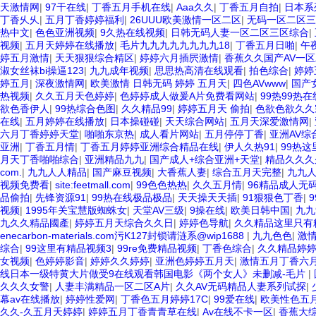
天激情网
|
97干在线
|
丁香五月手机在线
|
Aaa久久
|
丁香五月自拍
|
日本系列
丁香乆乆
|
五月丁香婷婷福利
|
26UUU欧美激情一区二区
|
无码一区二区三
热中文
|
色色亚洲视频
|
9久热在线视频
|
日韩无码人妻一区二区三区综合
|
视频
|
五月天婷婷在线播放
|
毛片九九九九九九九九18
|
丁香五月日啪
|
午
婷五月激情
|
天天狠狠综合精区
|
婷婷六月插屄激情
|
香蕉久久国产AV一
淑女丝袜bi操逼123
|
九九成年视频
|
思思热高清在线观看
|
拍色综合
|
婷婷
婷五月
|
深夜激情网
|
欧美激情 日韩无码 婷婷 五月天
|
四色AVwww
|
国产
热视频
|
久久五月天色婷婷
|
色婷婷成人做爰A片免费看网站
|
99热99热
欲色香伊人
|
99热综合色图
|
久久精品99
|
婷婷五月天 偷拍
|
色欲色欲久久
在线
|
五月婷婷在线播放
|
日本操碰碰
|
天天综合网站
|
五月天深爱激情网
|
六月丁香婷婷天堂
|
啪啪东京热
|
成人看片网站
|
五月停停丁香
|
亚洲AV综
亚洲
|
丁香五月情
|
丁香五月婷婷亚洲综合精品在线
|
伊人久热91
|
99热这
月天丁香啪啪综合
|
亚洲精品九九
|
国产成人+综合亚洲+天堂
|
精品久久久
com.
|
九九人人精品
|
国产麻豆视频
|
大香蕉人妻
|
综合五月天完整
|
九九
视频免费看
|
site:feetmall.com
|
99色色热热
|
久久五月情
|
96精品成人无
品偷拍
|
先锋资源91
|
99热在线极品极品
|
天天操天天插
|
91狠狠色丁香
|
视频
|
1995年关宝慧版蜘蛛女
|
天堂AV三级
|
9操在线
|
欧美日韩中国
|
九九
九久久精品國產
|
婷婷五月天综合久久日
|
婷婷色导航
|
久久精品这里只有
enecarbon-materials.com污K127封锁请涟系@wip1688
|
九九色色
|
激
综合
|
99这里有精品视频3
|
99re免费精品视频
|
丁香色综合
|
久久精品婷
女视频
|
色婷婷影音
|
婷婷久久婷婷
|
亚洲色婷婷五月天
|
激情五月丁香六月
线日本一级特黄大片做受9在线观看韩国电影《两个女人》未删减-毛片
|
久久久女警
|
人妻丰满精品一区二区A片
|
久久AV无码精品人妻系列试探
|
幕av在线播放
|
婷婷性爱网
|
丁香色五月婷婷17C
|
99爱在线
|
欧美性色五
久久-久五月天婷婷
|
婷婷五月丁香青青草在线
|
Av在线不卡一区
|
香蕉大