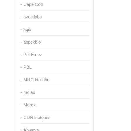
Cape Cod
aves labs
aqix
appexbio
Pel-Freez
PBL
MRC-Holland
mclab
Merck
CDN Isotopes
Abways