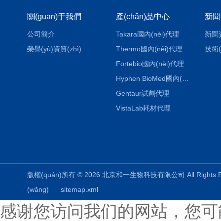
關(guān)于我們
產(chǎn)品中心
新聞
公司簡介
Takara國內(nèi)代理
新聞
榮譽(yù)資質(zhì)
Thermo國內(nèi)代理
技術(
Fortebio國內(nèi)代理
Hyphen BioMed國內(nèi)代理
Gentaur試劑代理
VistaLab耗材代理
版權(quán)所有 © 2026 北京和一生物科技有限公司 All Rights
(wǎng)
sitemap.xml
感谢您访问我们的网站，您可