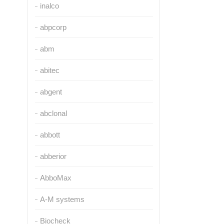
inalco
abpcorp
abm
abitec
abgent
abclonal
abbott
abberior
AbboMax
A-M systems
Biocheck