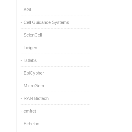
AGL
Cell Guidance Systems
ScienCell
lucigen
listlabs
EpiCypher
MicroGem
RAN Biotech
emfret
Echelon