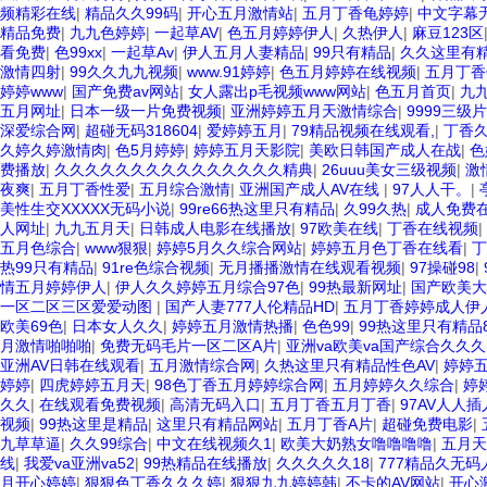
频精彩在线
|
精品久久99码
|
开心五月激情站
|
五月丁香龟婷婷
|
中文字幕无
精品免费
|
九九色婷婷
|
一起草AV
|
色五月婷婷伊人
|
久热伊人
|
麻豆123区
看免费
|
色99xx
|
一起草Av
|
伊人五月人妻精品
|
99只有精品
|
久久这里有
激情四射
|
99久久九九视频
|
www.91婷婷
|
色五月婷婷在线视频
|
五月丁香
婷婷www
|
国产免费av网站
|
女人露出p毛视频www网站
|
色五月首页
|
九九
五月网址
|
日本一级一片免费视频
|
亚洲婷婷五月天激情综合
|
9999三级片
深爱综合网
|
超碰无码318604
|
爱婷婷五月
|
79精品视频在线观看,
|
丁香久
久婷久婷激情肉
|
色5月婷婷
|
婷婷五月天影院
|
美欧日韩国产成人在战
|
色
费播放
|
久久久久久久久久久久久久久久久精典
|
26uuu美女三级视频
|
激
夜爽
|
五月丁香性爱
|
五月综合激情
|
亚洲国产成人AV在线
|
97人人干。
|
美性生交XXXXX无码小说
|
99re66热这里只有精品
|
久99久热
|
成人免费
人网址
|
九九五月天
|
日韩成人电影在线播放
|
97欧美在线
|
丁香在线视频
|
五月色综合
|
www狠狠
|
婷婷5月久久综合网站
|
婷婷五月色丁香在线看
|
丁
热99只有精品
|
91re色综合视频
|
无月播播激情在线观看视频
|
97操碰98
|
情五月婷婷伊人
|
伊人久久婷婷五月综合97色
|
99热最新网址
|
国产欧美大
一区二区三区爱爱动图
|
国产人妻777人伦精品HD
|
五月丁香婷婷成人伊
欧美69色
|
日本女人久久
|
婷婷五月激情热播
|
色色99
|
99热这里只有精品
月激情啪啪啪
|
免费无码毛片一区二区A片
|
亚洲va欧美va国产综合久久久
亚洲AV日韩在线观看
|
五月激情综合网
|
久热这里只有精品性色AV
|
婷婷
婷婷
|
四虎婷婷五月天
|
98色丁香五月婷婷综合网
|
五月婷婷久久综合
|
婷
久久
|
在线观看免费视频
|
高清无码入口
|
五月丁香五月丁香
|
97AV人人
视频
|
99热这里是精品
|
这里只有精品网站
|
五月丁香A片
|
超碰免费电影
|
九草草逼
|
久久99综合
|
中文在线视频久1
|
欧美大奶熟女噜噜噜噜
|
五月天
线
|
我爱va亚洲va52
|
99热精品在线播放
|
久久久久久18
|
777精品久无码
月开心婷婷
|
狠狠色丁香久久久婷
|
狠狠九九婷婷韩
|
不卡的AV网站
|
开心