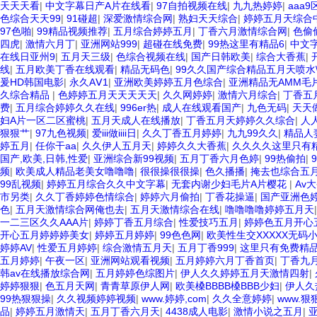
天天天看
|
中文字幕日产A片在线看
|
97自拍视频在线
|
九九热婷婷
|
aaa
色综合天天99
|
91碰超
|
深爱激情综合网
|
熟妇天天综合
|
婷婷五月天综合
97色啪
|
99精品视频推荐
|
五月综合婷婷五月
|
丁香六月激情综合网
|
色偷
四虎
|
激情六月丁
|
亚洲网站999
|
超碰在线免费
|
99热这里有精品6
|
中文
在线日亚州9
|
五月天三级
|
色综合视频在线
|
国产日韩欧美
|
综合大香蕉
|
线
|
五月欧美丁香在线观看
|
精品无码色
|
99久久国产综合精品五月天喷水
爰HD韩国电影
|
永久AⅤ1
|
亚洲欧美婷婷五月色综合
|
亚洲精品无AMM毛
久综合精品
|
色婷婷五月天天天天天
|
久久网婷婷
|
激情六月综合
|
丁香五
费
|
五月综合婷婷久久在线
|
996er热
|
成人在线观看国产
|
九色无码
|
天天
妇A片一区二区蜜桃
|
五月天成人在线播放
|
丁香五月天婷婷久久综合
|
人
狠狠艹
|
97九色视频
|
爱iii做iiii日
|
久久丁香五月婷婷
|
九九99久久
|
精品人
婷五月
|
任你干aa
|
久久伊人五月天
|
婷婷久久大香蕉
|
久久久久这里只有
国产,欧美,日韩,性爱
|
亚洲综合新99视频
|
五月丁香六月色婷
|
99热偷拍
|
频
|
欧美成人精品老美女噜噜噜
|
很很操很很操
|
色久播播
|
掩去也综合五
99乱视频
|
婷婷五月综合久久中文字幕
|
无套内谢少妇毛片A片樱花
|
Av
市另类
|
久久丁香婷婷色情综合
|
婷婷六月偷拍
|
丁香花操逼
|
国产亚洲色婷
色
|
五月天激情综合网俺也去
|
五月天激情综合在线
|
噜噜噜噜婷婷五月天
一二三区久久AAA片
|
婷婷丁香五月综合
|
性爱技巧五月
|
婷婷色五月开心
开心五月婷婷婷美女
|
婷婷五月婷婷
|
99色色网
|
欧美性生交XXXXX无码
婷婷AV
|
性爱五月婷婷
|
综合激情五月天
|
五月丁香999
|
这里只有免费精
五月婷婷
|
午夜一区
|
亚洲网站观看视频
|
五月婷婷六月丁香首页
|
丁香九
韩av在线播放综合网
|
五月婷婷色综图片
|
伊人久久婷婷五月天激情四射
|
婷婷狠狠
|
色五月天网
|
青青草原伊人网
|
欧美槡BBBB槡BBB少妇
|
伊人久
99热狠狠操
|
久久视频婷婷视频
|
www.婷婷,com
|
久久全意婷婷
|
www.狠
品
|
婷婷五月激情天
|
五月丁香六月天
|
4438成人电影
|
激情小说之五月
|