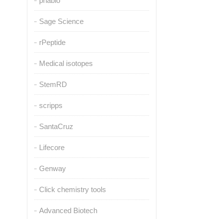
pnabio
Sage Science
rPeptide
Medical isotopes
StemRD
scripps
SantaCruz
Lifecore
Genway
Click chemistry tools
Advanced Biotech