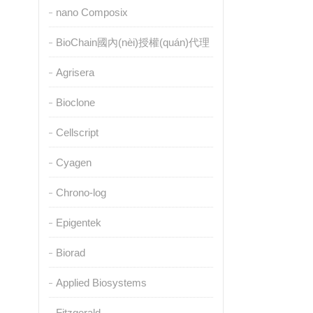
nano Composix
BioChain國內(nèi)授權(quán)代理
Agrisera
Bioclone
Cellscript
Cyagen
Chrono-log
Epigentek
Biorad
Applied Biosystems
Fitzgerald