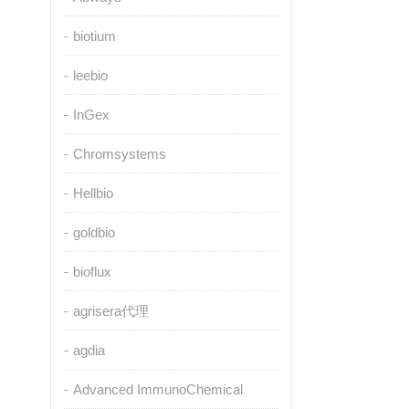
biotium
leebio
InGex
Chromsystems
Hellbio
goldbio
bioflux
agrisera代理
agdia
Advanced ImmunoChemical