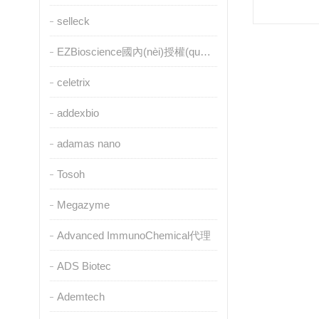
selleck
EZBioscience國內(nèi)授權(quán)代理
celetrix
addexbio
adamas nano
Tosoh
Megazyme
Advanced ImmunoChemical代理
ADS Biotec
Ademtech