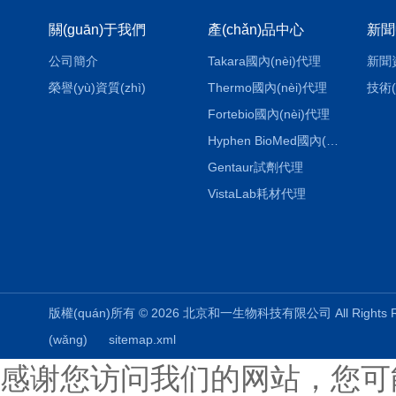
關(guān)于我們
產(chǎn)品中心
新聞
公司簡介
Takara國內(nèi)代理
新聞
榮譽(yù)資質(zhì)
Thermo國內(nèi)代理
技術(
Fortebio國內(nèi)代理
Hyphen BioMed國內(nèi)代理
Gentaur試劑代理
VistaLab耗材代理
版權(quán)所有 © 2026 北京和一生物科技有限公司 All Rights
(wǎng)
sitemap.xml
感谢您访问我们的网站，您可