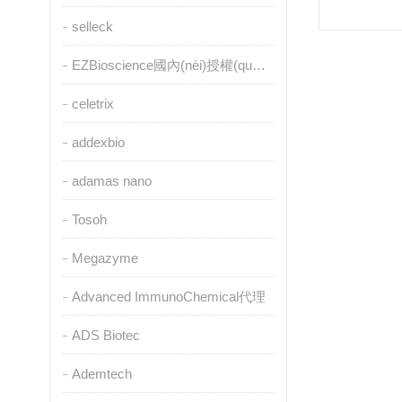
selleck
EZBioscience國內(nèi)授權(quán)代理
celetrix
addexbio
adamas nano
Tosoh
Megazyme
Advanced ImmunoChemical代理
ADS Biotec
Ademtech