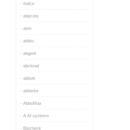
inalco
abpcorp
abm
abitec
abgent
abclonal
abbott
abberior
AbboMax
A-M systems
Biocheck