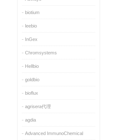
biotium
leebio
InGex
Chromsystems
Hellbio
goldbio
bioflux
agrisera代理
agdia
Advanced ImmunoChemical