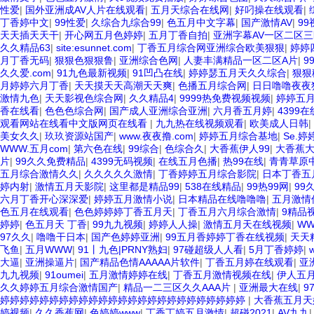
性爱
|
国外亚洲成AV人片在线观看
|
五月天综合在线网
|
好叼操在线观看
|
丁香婷中文
|
99性爱
|
久综合九综合99
|
色五月中文字幕
|
国产激情AV
|
9
天天插天天干
|
开心网五月色婷婷
|
五月丁香自拍
|
亚洲字幕AV一区二区
久久精品63
|
site:esunnet.com
|
丁香五月综合网亚洲综合欧美狠狠
|
婷婷
月丁香无码
|
狠狠色狠狠鲁
|
亚洲综合色网
|
人妻丰满精品一区二区A片
|
9
久久爱.com
|
91九色最新视频
|
91凹凸在线
|
婷婷瑟五月天久久综合
|
狠狠
月婷婷六月丁香
|
天天摸天天高潮天天爽
|
色播五月综合网
|
日日噜噜夜夜
激情九色
|
天天影视色综合网
|
久久精品4
|
9999热免费视频视频
|
婷婷五
香在线看
|
色色色综合网
|
国产成人亚洲综合亚洲
|
六月香五月婷
|
4399
观看网站在线看中文版网页在线看
|
九九热在线视频观看
|
欧美成人日韩
|
美女久久
|
玖玖资源站国产
|
www.夜夜撸.com
|
婷婷五月综合基地
|
Se.
WWW.五月com
|
第六色在线
|
99综合
|
色综合久
|
大香蕉伊人99
|
大香蕉
片
|
99久久免费精品
|
4399无码视频
|
在线五月色播
|
热99在线
|
青青草原
五月综合激情久久
|
久久久久久激情
|
丁香婷婷五月综合影院
|
日本丁香五
婷内射
|
激情五月天影院
|
这里都是精品99
|
538在线精品
|
99热99网
|
99
六月丁香开心深深爱
|
婷婷五月激情小说
|
日本精品在线噜噜噜
|
五月激情
色五月在线观看
|
色色婷婷婷丁香五月天
|
丁香五月六月综合激情
|
9精品
婷婷
|
色五月天 丁香
|
99九九视频
|
婷婷人人操
|
激情五月天在线视频
|
W
97久久
|
噜噜干日本
|
国产色婷婷亚洲
|
99五月香婷婷丁香在线视频
|
天天
飞鱼
|
五月WWW
|
91丨九色|PRNY熟妇
|
97碰超级人人看
|
5月丁香婷婷
|
大逼
|
亚洲操逼片
|
国产精品色情AAAAA片软件
|
丁香五月婷在线观看
|
亚
九九视频
|
91oumei
|
五月激情婷婷在线
|
丁香五月激情视频在线
|
伊人五月
久久婷婷五月综合激情国产
|
精品一二三区久久AAA片
|
亚洲最大在线
|
9
婷婷婷婷婷婷婷婷婷婷婷婷婷婷婷婷婷婷婷婷婷婷婷婷婷
|
大香蕉五月天
婷视频
|
久久香蕉网
|
色婷婷www
|
丁香丁婷五月激情
|
超碰2021
|
AV九九