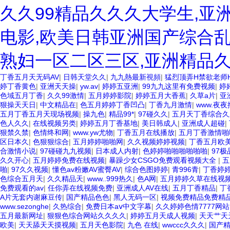
久久99精品久久久大学生,亚
电影,欧美日韩亚洲国产综合乱
熟妇一区二区三区,亚洲精品
丁香五月天无码AV
|
日韩天堂久久
|
九九熱最新視頻
|
猛烈顶弄H禁欲老师
婷丁香黄色
|
亚洲天天操
|
yw.av
|
婷婷五亚洲
|
99九九这里有免费视频
|
婷
色域五月丁香
|
久久99激情
|
五月婷婷影院
|
婷婷五月大香蕉
|
久草a片
|
亚
狠操天天日
|
中文精品在
|
色五月婷婷丁香凹凸
|
丁香九月激情
|
www.夜夜
五月丁香五月天现场视频
|
操九色
|
精品99*
|
97碰久久
|
五月天丁香综合久
色人久久
|
在线视频另类
|
婷婷五月丁香基地
|
美日韩成人
|
亚洲成人超碰
|
狠禁久禁
|
色情终和网
|
www.yw尤物
|
丁香五月在线播放
|
五月丁香激情啪
区日本久
|
色狠狠综合
|
五月婷婷啪啪网
|
久久视频婷婷视频
|
丁香五月欧
合激情小说
|
97碰碰九九视频
|
日本成人内射
|
色婷婷啪啪啪啪啪啪
|
97极
久久开心
|
五月婷婷免费在线视频
|
暴躁少女CSGO免费观看视频大全
|
五
啪
|
97久久视频
|
懂色av粉嫩AV蜜臀AV
|
综合色图婷婷
|
青996青
|
丁香婷
色综合五月天
|
久久精品天
|
www..999热久
|
色A网
|
五月婷婷久草在线视
免费观看的av
|
任你弄在线视频免费
|
亚洲成人AV在线
|
五月丁香精品
|
丁
A片无套内谢麻豆传
|
国产精品色色
|
黑人无码一区
|
视频免费精品免费精
www.sezonghe
|
久热综合
|
免费日本aⅴ中文字幕
|
久久婷婷色情7777网站
五月最新网址
|
狠狠色综合网站久久久久
|
婷婷五月天成人视频
|
天天艹天
欧美
|
天天舔天天摸视频
|
五月天色影院
|
九色 在线
|
wwccc久久久
|
国产