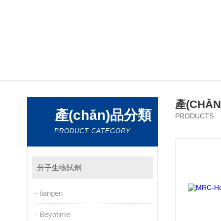
產(CHǍ
產(chǎn)品分類
PRODUCTS
PRODUCT CATEGORY
分子生物試劑
tiangen
Beyotime