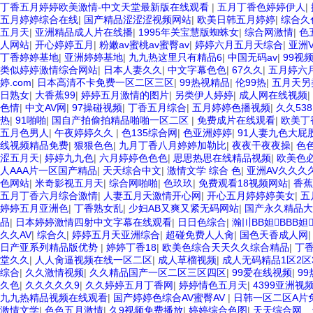
丁香五月婷婷欧美激情-中文天堂最新版在线观看
|
五月丁香色婷婷伊人
|
五月婷婷综合在线
|
国产精品涩涩涩视频网站
|
欧美日韩五月婷婷
|
综合久
五月天
|
亚洲精品成人片在线播
|
1995年关宝慧版蜘蛛女
|
综合网激情
|
色
人网站
|
开心婷婷五月
|
粉嫩av蜜桃av蜜臀av
|
婷婷六月五月天综合
|
亚洲
丁香婷婷基地
|
亚洲婷婷基地
|
九九热这里只有精品6
|
中国无码av
|
99视
类似婷婷激情综合网站
|
日本人妻久久
|
中文字幕色色
|
67久久
|
五月婷六
婷.com
|
日本高清不卡免费一区二区三区
|
99热视精品
|
伦99热
|
五月天另
日熟女
|
大香蕉99
|
婷婷五月激情的图片
|
另类伊人婷婷
|
成人网在线视频
|
色情
|
中文AV网
|
97操碰视频
|
丁香五月综合
|
五月婷婷色播视频
|
久久538
热
|
91啪啪
|
国自产拍偷拍精品啪啪一区二区
|
免费成片在线观看
|
欧美丁
五月色男人
|
午夜婷婷久久
|
色135综合网
|
色亚洲婷婷
|
91人妻九色大屁
线视频精品免费
|
狠狠色色
|
九月丁香八月婷婷加勒比
|
夜夜干夜夜操
|
色
涩五月天
|
婷婷九九色
|
六月婷婷色色色
|
思思热思在线精品视频
|
欧美色
人AAA片一区国产精品
|
天天综合中文
|
激情文学 综合 色
|
亚洲AV久久
色网站
|
米奇影视五月天
|
综合网啪啪
|
色玖玖
|
免费观看18视频网站
|
香蕉
五月丁香六月综合激情
|
人妻五月天激情开心网
|
开心五月婷婷婷美女
|
五
婷婷五月亚洲色
|
丁香熟女乱
|
少妇AB又爽又紧无码网站
|
国产永久精品大片
品
|
日本婷婷激情四射中文字幕在线观看
|
日日色综合
|
瀚〣BB妲BBB妲
久久AV
|
综合久
|
婷婷五月天亚洲综合
|
超碰免费人人肏
|
国色天香成人网
日产亚系列精品版优势
|
婷婷丁香18
|
欧美色综合天天久久综合精品
|
丁
堂久久
|
人人肏逼视频在线一区二区
|
成人草榴视频
|
成人无码精品1区2
综合
|
久久激情视频
|
久久精品国产一区二区三区四区
|
99爱在线视频
|
9
久色
|
久久久久久9
|
久久婷婷五月丁香网
|
婷婷情色五月天
|
4399亚洲视
九九热精品视频在线观看
|
国产婷婷色综合AV蜜臀AV
|
日韩一区二区A片
激情文学
|
色色五月激情
|
久9视频免费播放
|
婷婷综合色图
|
天天综合网