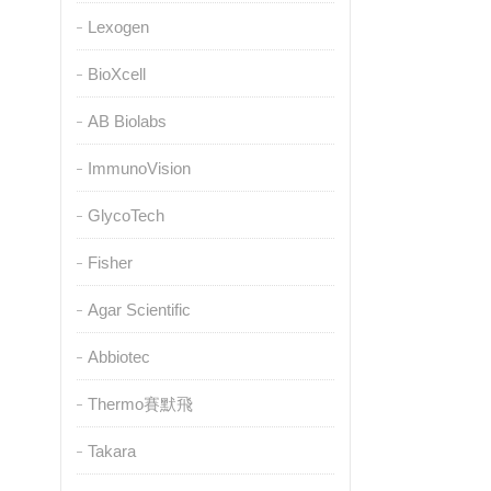
Lexogen
BioXcell
AB Biolabs
ImmunoVision
GlycoTech
Fisher
Agar Scientific
Abbiotec
Thermo賽默飛
Takara