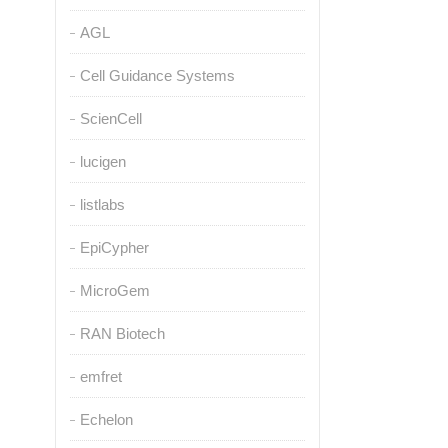
AGL
Cell Guidance Systems
ScienCell
lucigen
listlabs
EpiCypher
MicroGem
RAN Biotech
emfret
Echelon