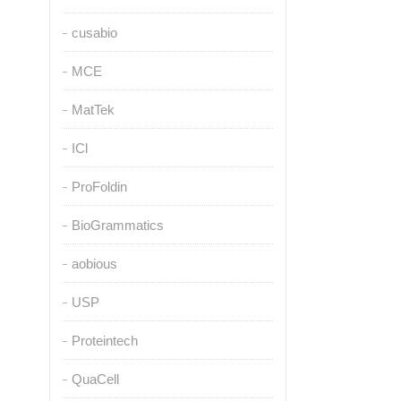
cusabio
MCE
MatTek
ICl
ProFoldin
BioGrammatics
aobious
USP
Proteintech
QuaCell