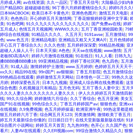
月婷成人网
|
av在线资源
|
久久一品区
|
丁香五月天信号
|
大陆极品少妇内射A
日产精品BD
|
超碰超碰在线
|
96丁香六月婷婷蜜桃综合久久
|
婷婷5月久久
日本MACBOOK
|
欧美日本不卡黄色片
|
亚洲色色图片
|
激情五月天电影
|
月天
|
色色热日
|
开心婷婷五月天激情网
|
丁香花狠狠婷婷亚洲中文字幕
|
美
|
91色吧网
|
91久久九久久九久久九久久九久久
|
国产免费av在线
|
婷婷
五月成人
|
色情五月天视频网
|
WWW久久久
|
五月丁香亚洲校园欧美
|
79
婷综合在线视频
|
91精品久久久久、久五月天
|
9191avse
|
五月激情站
|
9
色
|
www.色五月
|
亚洲精品电影
|
亚洲精品又粗又大又爽A片
|
五月色情婷
开心五月丁香综合久久
|
久久久色情
|
五月婷婷深深爱
|
99精品热视频
|
亚
超碰人人操人人干
|
日本天天操
|
A色色
|
天天se在线视频
|
www激情
|
五月
老板BD高清A片
|
婷婷六月激情在线视频
|
91在线日
|
91人人看
|
日韩九九
搡BBBB搡BBB搡18
|
99亚洲精品视频
|
婷婷丁香社区网
|
色九四色
|
五月
五月
|
91成人品
|
激情婷婷护士激情
|
www.五月婷婷
|
色婷婷五月天天天干
xx久久
|
精品99在线
|
99ri国产
|
av狠狠操
|
丁香五月影院
|
色五月激情综合
99热精品在线观看
|
婷婷激情五月天网站
|
日本情色一区二区
|
99热久久
月婷
|
婷婷深爱色五月
|
日本九九视频
|
亚洲成人综合网在线免费观看
|
这
综合色图
|
久机视频这只有精品
|
五月色无码
|
五月丁香久人妻中文
|
五月
久久久人妻久久久久久久久久人妻久久久
|
伊人久久婷婷五月天激情四射
线
|
99久久综合网
|
婷婷激情六月综合
|
久久丁香综合
|
色五月亚洲
|
美女五
国产91在线视频
|
99色综合久久
|
丁香五月婷婷国产av
|
狠狠色色
|
亚洲xx
在线视频
|
久9免费视频
|
色五月婷婷操逼
|
欧洲亚洲午夜
|
99热这里都是
狠五月婷婷六月丁香
|
综合网五月天123
|
另类激情网
|
激情欧美丁香五月
|
婷五月天最新综合你懂的
|
日日插日日干
|
在线天堂新版最新版在线8
|
91
综合图片小说网站
|
婷婷五月天首页
|
九九热99热
|
色开心
|
久久国产色
|
9
看片
|
人妻AV在线观看
|
久久ER视频com
|
99综合激情久久精品久久
|
狠狠