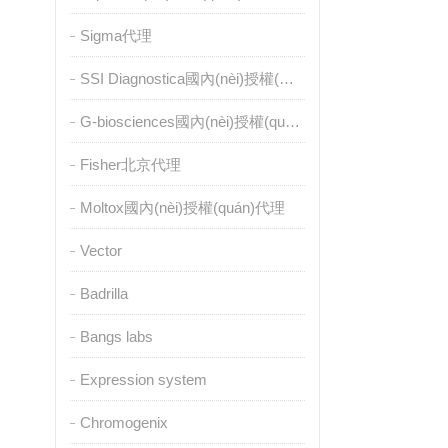
Sigma代理
SSI Diagnostica國內(nèi)授權(quán)代理
G-biosciences國內(nèi)授權(quán)代理
Fisher北京代理
Moltox國內(nèi)授權(quán)代理
Vector
Badrilla
Bangs labs
Expression system
Chromogenix