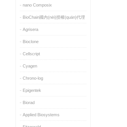
nano Composix
BioChain國內(nèi)授權(quán)代理
Agrisera
Bioclone
Cellscript
Cyagen
Chrono-log
Epigentek
Biorad
Applied Biosystems
Fitzgerald