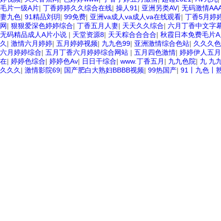
毛片一级A片
|
丁香婷婷久久综合在线
|
操人91
|
亚洲另类AV
|
无码激情AAA
妻九色
|
91精品刘玥
|
99免费
|
亚洲va成人va成人va在线观看
|
丁香5月婷
网
|
狠狠爱深色婷婷综合
|
丁香五月人妻
|
天天久久综合
|
六月丁香中文字
无码精品成人A片小说
|
天堂资源8
|
天天粽合合合合
|
秋霞日本免费毛片A
久
|
激情六月婷婷
|
五月婷婷视频
|
九九色99
|
亚洲激情综合色站
|
久久久色
六月婷婷综合
|
五月丁香六月婷婷综合网站
|
五月四色激情
|
婷婷伊人五月
在
|
婷婷色综合
|
婷婷色Av
|
日日干综合
|
www.丁香五月
|
九九色院
|
九 九
久久久
|
激情影院69
|
国产肥白大熟妇BBBB视频
|
99热国产
|
91丨九色丨