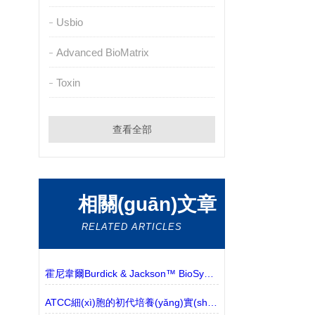
Usbio
Advanced BioMatrix
Toxin
查看全部
相關(guān)文章
RELATED ARTICLES
霍尼韋爾Burdick & Jackson™ BioSyn™ 溶劑和試劑 的特點(diǎn)
ATCC細(xì)胞的初代培養(yǎng)實(shí)驗(yàn)說明