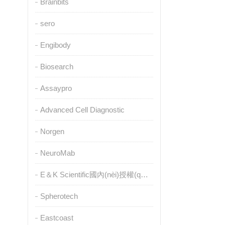
Brainbits
sero
Engibody
Biosearch
Assaypro
Advanced Cell Diagnostic
Norgen
NeuroMab
E＆K Scientific國內(nèi)授權(quán)代理
Spherotech
Eastcoast