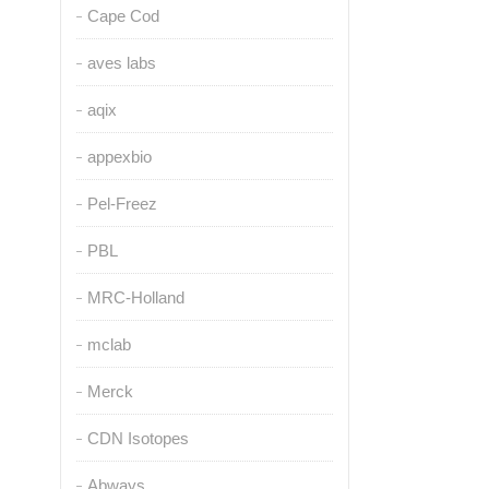
Cape Cod
aves labs
aqix
appexbio
Pel-Freez
PBL
MRC-Holland
mclab
Merck
CDN Isotopes
Abways