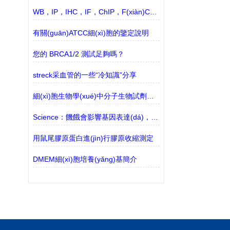
WB，IP，IHC，IF，ChIP，F(xiàn)C所用的抗體有什么區(qū)別？
有關(guān)ATCC細(xì)胞的鑒定說明
您的 BRCA1/2 測試足夠嗎？
streck采血管的一些“冷知識”分享
細(xì)胞生物學(xué)中分子生物試劑的常見類別
Science：饑餓會影響基因表達(dá)，從而影響攝食行為和衰老
用鼠尾膠原蛋白進(jìn)行膠原收縮測定
DMEM細(xì)胞培養(yǎng)基簡介