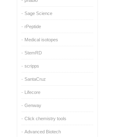
pnabio
Sage Science
rPeptide
Medical isotopes
StemRD
scripps
SantaCruz
Lifecore
Genway
Click chemistry tools
Advanced Biotech