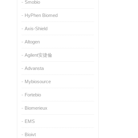
Smobio
HyPhen Biomed
Axis-Shield
Altogen
Agilent安捷倫
Advansta
Mybiosource
Fortebio
Biomerieux
EMS
Bioivt