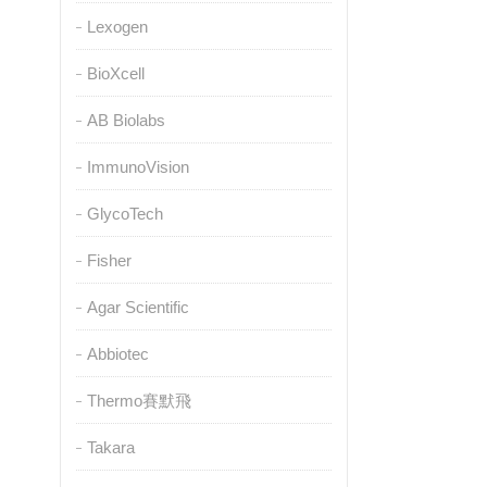
Lexogen
BioXcell
AB Biolabs
ImmunoVision
GlycoTech
Fisher
Agar Scientific
Abbiotec
Thermo賽默飛
Takara