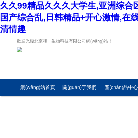
久久99精品久久久大学生,亚洲综合
国产综合乱,日韩精品+开心激情,在
清情趣
歡迎光臨北京和一生物科技有限公司網(wǎng)站！
網(wǎng)站首頁
關(guān)于我們
產(chǎn)品中
(yè)