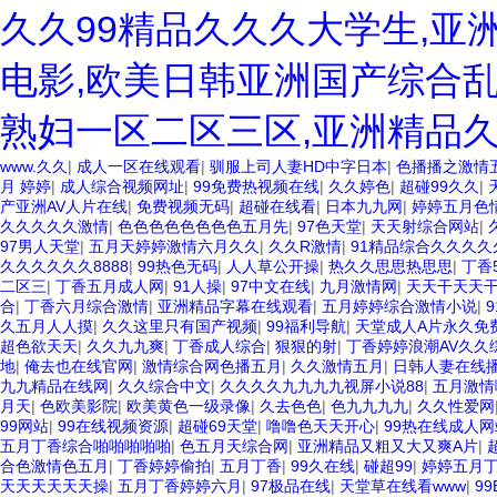
久久99精品久久久大学生,亚
电影,欧美日韩亚洲国产综合乱
熟妇一区二区三区,亚洲精品
www.久久
|
成人一区在线观看
|
驯服上司人妻HD中字日本
|
色播播之激情
月 婷婷
|
成人综合视频网址
|
99免费热视频在线
|
久久婷色
|
超碰99久久
|
产亚洲AV人片在线
|
免费视频无码
|
超碰在线看
|
日本九九网
|
婷婷五月色
久久久久久激情
|
色色色色色色色色五月先
|
97色天堂
|
天天射综合网站
|
97男人天堂
|
五月天婷婷激情六月久久
|
久久R激情
|
91精品综合久久久久
久久久久久久8888
|
99热色无码
|
人人草公开操
|
热久久思思热思思
|
丁香
二区三
|
丁香五月成人网
|
91人操
|
97中文在线
|
九月激情网
|
天天干天天
合
|
丁香六月综合激情
|
亚洲精品字幕在线观看
|
五月婷婷综合激情小说
|
久五月人人摸
|
久久这里只有国产视频
|
99福利导航
|
天堂成人A片永久免
超色欲天天
|
久久九九爽
|
丁香成人综合
|
狠狠的射
|
丁香婷婷浪潮AV久久
地
|
俺去也在线官网
|
激情综合网色播五月
|
久久激情五月
|
日韩人妻在线
九九精品在线网
|
久久综合中文
|
久久久久九九九九视屏小说88
|
五月激情
月天
|
色欧美影院
|
欧美黄色一级录像
|
久去色色
|
色九九九九
|
久久性爱网
99网站
|
99在线视频资源
|
超碰69天堂
|
噜噜色天天开心
|
99热在线成人网
五月丁香综合啪啪啪啪啪
|
色五月天综合网
|
亚洲精品又粗又大又爽A片
|
合色激情色五月
|
丁香婷婷偷拍
|
五月丁香
|
99久在线
|
碰超99
|
婷婷五月
天天天天天天操
|
五月丁香婷婷六月
|
97极品在线
|
天堂草在线看www
|
9