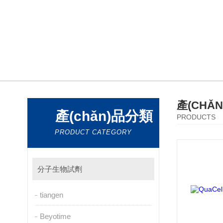
產(CHǍ
產(chǎn)品分類
PRODUCTS
PRODUCT CATEGORY
分子生物試劑
tiangen
Beyotime