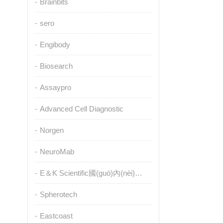
Brainbits
sero
Engibody
Biosearch
Assaypro
Advanced Cell Diagnostic
Norgen
NeuroMab
E＆K Scientific國(guó)內(nèi)授權(quán)代理
Spherotech
Eastcoast