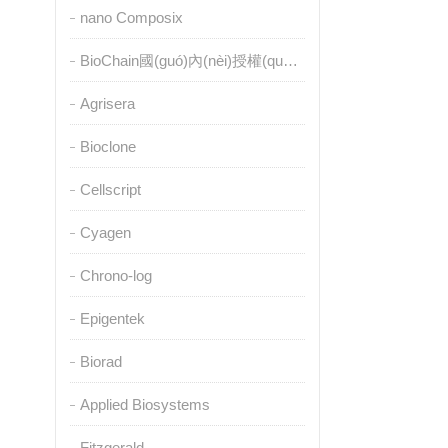
nano Composix
BioChain國(guó)內(nèi)授權(quán)代理
Agrisera
Bioclone
Cellscript
Cyagen
Chrono-log
Epigentek
Biorad
Applied Biosystems
Fitzgerald