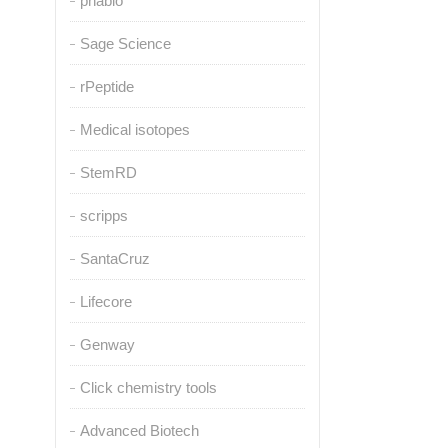
pnabio
Sage Science
rPeptide
Medical isotopes
StemRD
scripps
SantaCruz
Lifecore
Genway
Click chemistry tools
Advanced Biotech