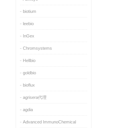
biotium
leebio
InGex
Chromsystems
Hellbio
goldbio
bioflux
agrisera代理
agdia
Advanced ImmunoChemical