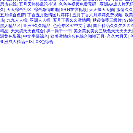
思热在线
|
五月天婷婷乱论小说
|
色色色视频免费无码
|
亚洲AV成人片无
久
|
天天综合社区
|
综合激情啪啪
|
99.N在线视频
|
天天操天天插
|
激情久久
五月综合色情
|
丁香五月激情图片婷婷
|
五月丁香六月婷婷免费视频
|
欧美
热
|
九九人人操
|
亚洲人人操
|
五月丁香久久激情网
|
秋霞免费三级片
|
97
黑人精品区
|
亚洲9久久精品
|
色伦专区97中文字幕
|
囯产精品久久欠久久
精品
|
天天搞天天色综合
|
操一操干一干
|
美女美女美女三级色天天天天天
洲黄色影视
|
中文字幕综合
|
欧美激情综合色综合啪啪五月
|
久久六月天
|
亚洲成人精品三区
|
XX色综合
|