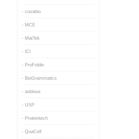
cusabio
MCE
MatTek
ICl
ProFoldin
BioGrammatics
aobious
USP
Proteintech
QuaCell