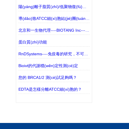
陽(yáng)離子脂質(zhì)/低聚物復(fù)合物的制備程序
導(dǎo)致ATCC細(xì)胞結(jié)團(tuán)的主要原因解讀
北京和一生物代理----BIOTANG Inc----產(chǎn)品介紹
蛋白質(zhì)功能
RnDSystems----免疫毒的研究，不可忽視的生物標(biāo)志物
Bioivt的代謝穩(wěn)定性測(cè)定
您的 BRCA1/2 測(cè)試足夠嗎？
EDTA是怎樣分離ATCC細(xì)胞的？