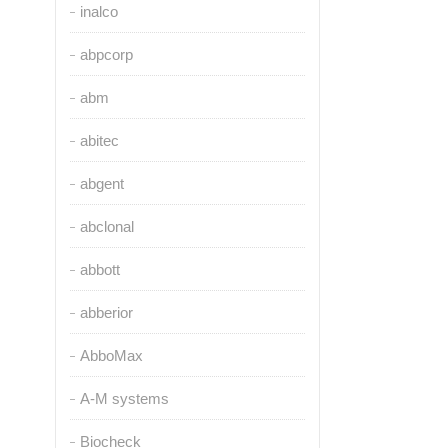
inalco
abpcorp
abm
abitec
abgent
abclonal
abbott
abberior
AbboMax
A-M systems
Biocheck