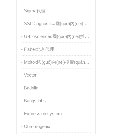
Sigma代理
SSI Diagnostica國(guó)內(nèi)授權(quán)代理
G-biosciences國(guó)內(nèi)授權(quán)代理
Fisher北京代理
Moltox國(guó)內(nèi)授權(quán)代理
Vector
Badrilla
Bangs labs
Expression system
Chromogenix