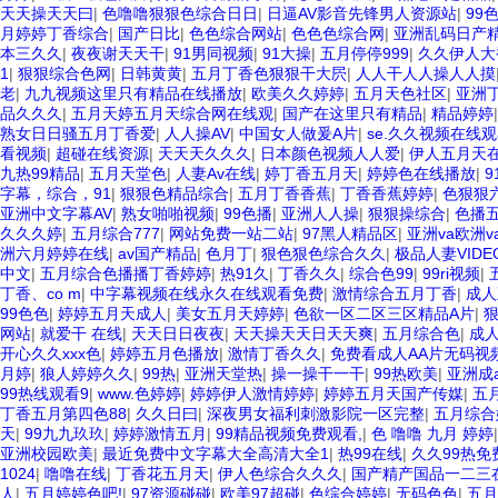
天天操天天曰
|
色噜噜狠狠色综合日日
|
日逼AV影音先锋男人资源站
|
99
月婷婷丁香综合
|
国产日比
|
色色综合网站
|
色色色综合网
|
亚洲乱码日产精
本三久久
|
夜夜谢天天干
|
91男同视频
|
91大操
|
五月停停999
|
久久伊人大
1
|
狠狠综合色网
|
日韩黄黄
|
五月丁香色狠狠干大屄
|
人人干人人操人人摸
老
|
九九视频这里只有精品在线播放
|
欧美久久婷婷
|
五月天色社区
|
亚洲
品久久久
|
五月天婷五月天综合网在线观
|
国产在这里只有精品
|
精品婷婷
熟女日日骚五月丁香爱
|
人人操AV
|
中国女人做爰A片
|
se.久久视频在线
看视频
|
超碰在线资源
|
天天天久久久
|
日本颜色视频人人爱
|
伊人五月天
九热99精品
|
五月天堂色
|
人妻Av在线
|
婷丁香五月天
|
婷婷色在线播放
|
字幕，综合，91
|
狠狠色精品综合
|
五月丁香香蕉
|
丁香香蕉婷婷
|
色狠狠
亚洲中文字幕AV
|
熟女啪啪视频
|
99色播
|
亚洲人人操
|
狠狠操综合
|
色播
久久久婷
|
五月综合777
|
网站免费一站二站
|
97黑人精品区
|
亚洲va欧洲v
洲六月婷婷在线
|
av国产精品
|
色月丁
|
狠色狠色综合久久
|
极品人妻VIDE
中文
|
五月综合色播播丁香婷婷
|
热91久
|
丁香久久
|
综合色99
|
99ri视频
|
丁香、co m
|
中字幕视频在线永久在线观看免费
|
激情综合五月丁香
|
成人
99色色
|
婷婷五月天成人
|
美女五月天婷婷
|
色欲一区二区三区精品A片
|
网站
|
就爱干 在线
|
天天日日夜夜
|
天天操天天日天天爽
|
五月综合色
|
成
开心久久xxx色
|
婷婷五月色播放
|
激情丁香久久
|
免费看成人AA片无码视
月婷
|
狼人婷婷久久
|
99热
|
亚洲天堂热
|
操一操干一干
|
99热欧美
|
亚洲成
99热线观看9
|
www.色婷婷
|
婷婷伊人激情婷婷
|
婷婷五月天国产传媒
|
五
丁香五月第四色88
|
久久日曰
|
深夜男女福利刺激影院一区完整
|
五月综合
天
|
99九九玖玖
|
婷婷激情五月
|
99精品视频免费观看,
|
色 噜噜 九月 婷婷
亚洲校园欧美
|
最近免费中文字幕大全高清大全1
|
热99在线
|
久久99热免
1024
|
噜噜在线
|
丁香花五月天
|
伊人色综合久久久
|
国产精产国品一二三
人
|
五月婷婷色吧!
|
97资源碰碰
|
欧美97超碰
|
色综合婷婷
|
无码色色
|
五月