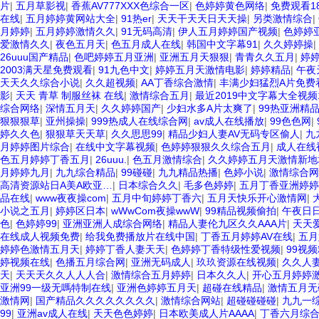
片
|
五月草影视
|
香蕉AV777XXX色综合一区
|
色婷婷黄色网络
|
免费观看1
在线
|
五月婷婷黄网站大全
|
91热er
|
天天干天天日天天操
|
另类激情综合
|
月婷婷
|
五月婷婷激情久久
|
91无码高清
|
伊人五月婷婷国产视频
|
色婷婷
爱激情久久
|
夜色五月天
|
色五月成人在线
|
韩国中文字幕91
|
久久婷婷操
|
26uuu国产精品
|
色吧婷婷五月亚洲
|
亚洲五月天狠狠
|
青青久久五月
|
婷
2003满天星免费观看
|
91九色中文
|
婷婷五月天激情电影
|
婷婷精品
|
午夜
天天久久综合小说
|
久久超视频
|
AA丁香综合激情
|
丰满少妇猛烈A片免费
影
|
天天 青草 制服丝袜 在线
|
激情综合五月
|
最近2019中文字幕大全视频
综合网络
|
深情五月天
|
久久婷婷国产
|
少妇水多A片太爽了
|
99热亚洲精
狠狠狠草
|
亚州操操
|
999热成人在线综合网
|
av成人在线播放
|
99色色网
|
婷久久色
|
狠狠草天天草
|
久久思思99
|
精品少妇人妻AV无码专区偷人
|
九
月婷婷图片综合
|
在线中文字幕视频
|
色婷婷狠狠久久综合五月
|
成人在线
色五月婷婷丁香五月
|
26uuu.
|
色五月激情综合
|
久久婷婷五月天激情新地
月婷婷九月
|
九九综合精品
|
99碰碰
|
九九精品热播
|
色婷小说
|
激情综合网
高清资源站日A美A欧亚…
|
日本综合久久
|
毛多色婷婷
|
五月丁香亚洲婷婷
品在线
|
www夜夜操com
|
五月中旬婷婷丁香六
|
五月天快乐开心激情网
|
小说之五月
|
婷婷区日本
|
wWwCom夜操wwW
|
99精品视频偷拍
|
午夜日
色
|
色婷婷99
|
亚洲亚洲人成综合网络
|
精品人妻伦九区久久AAA片
|
天天
在线成人视频免费
|
给我免费播放片在线中国
|
丁香五月婷婷AV在线
|
五月
婷婷色激情五月天
|
婷婷丁香人妻天天
|
色婷婷丁香特级性爱视频
|
99视
婷视频在线
|
色播五月综合网
|
亚洲无码成人
|
玖玖资源在线视频
|
久久人
天
|
天天天久久人人人合
|
激情综合五月婷婷
|
日本久久人
|
开心五月婷婷
亚洲99一级无嗎特制在线
|
亚洲色婷婷五月天
|
超碰在线精品
|
激情五月无
激情网
|
国产精品久久久久久久久久
|
激情综合网站
|
超碰碰碰碰
|
九九一
99
|
亚洲av成人在线
|
天天色色婷婷
|
日本欧美成人片AAAA
|
丁香六月综