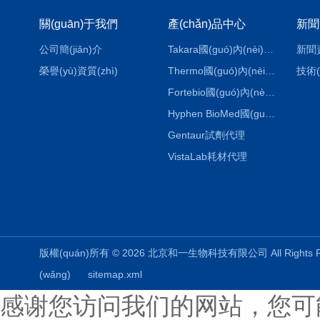
關(guān)于我們
產(chǎn)品中心
新聞
公司簡(jiǎn)介
Takara國(guó)內(nèi)代理
新聞
榮譽(yù)資質(zhì)
Thermo國(guó)內(nèi)代理
技術(
Fortebio國(guó)內(nèi)代理
Hyphen BioMed國(guó)內(nèi)代理
Gentaur試劑代理
VistaLab耗材代理
版權(quán)所有 © 2026 北京和一生物科技有限公司 All Rights
(wǎng)
sitemap.xml
感谢您访问我们的网站，您可