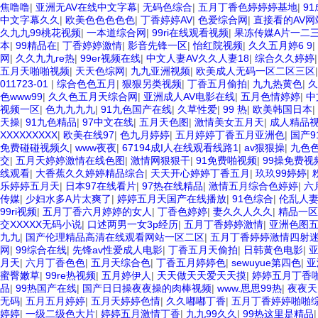
焦噜噜
|
亚洲无AV在线中文字幕
|
无码色综合
|
五月丁香色婷婷婷基地
|
9
中文字幕久久
|
欧美色色色色色
|
丁香婷婷AV
|
色爱综合网
|
直接看的AV网
久九九99桃花视频
|
一本道综合网
|
99ri在线观看视频
|
果冻传媒A片一二
本
|
99精品在
|
丁香婷婷激情
|
影音先锋一区
|
怡红院视频
|
久久五月婷6 9
|
网
|
久久九九re热
|
99er视频在线
|
中文人妻AV久久人妻18
|
综合久久婷婷
五月天啪啪视频
|
天天色综网
|
九九亚洲视频
|
欧美成人无码一区二区三区
011723-01
|
综合色色五月
|
狠狠另类视频
|
丁香五月偷拍
|
九九热黄色
|
久
色www99
|
久久色五月天综合网
|
亚洲成人AV电影在线
|
五月色情婷婷
|
中
视频一区
|
色九九九九
|
91九色国产在线
|
久草性爱
|
99 热
|
欧美韩国日本
|
天操
|
91九色精品
|
97中文在线
|
五月天色图
|
激情美女五月天
|
成人精品视
XXXXXXXXX
|
欧美在线97
|
色九月婷婷
|
五月婷婷丁香五月亚洲色
|
国产9
免费碰碰视频久
|
www夜夜
|
67194成I人在线观看线路1
|
av狠狠操
|
九色
交
|
五月天婷婷激情在线色图
|
激情网狠狠干
|
91免费啪视频
|
99操免费视
线观看
|
大香蕉久久婷婷精品综合
|
天天开心婷婷丁香五月
|
玖玖99婷婷
|
乐婷婷五月天
|
日本97在线看片
|
97热在线精品
|
激情五月综合色婷婷
|
六
传媒
|
少妇水多A片太爽了
|
婷婷五月天国产在线播放
|
91色综合
|
伦乱人
99ri视频
|
五月丁香六月婷婷的女人
|
丁香色婷婷
|
妻久久人久久
|
精品一区
交XXXXX无码小说
|
口述两男一女3p经历
|
五月丁香婷婷激情
|
亚洲色图
九九
|
国产伦理精品高清在线观看网站一区二区
|
五月丁香婷婷激情四射
网
|
99综合在线
|
先锋av性爱成人电影
|
丁香五月天偷拍
|
日韩黄色电影
|
月天
|
六月丁香色色
|
五月天综合色
|
丁香五月婷婷色
|
sewuyue第四色
|
亚
蜜臀嫩草
|
99re热视频
|
五月婷伊人
|
天天做天天爱天天摸
|
婷婷五月丁香
品
|
99热国产在线
|
国产日日操夜夜操的肉棒视频
|
www.思思99热
|
夜夜天
无码
|
五月五月婷婷
|
五月天婷婷色情
|
久久嘟嘟丁香
|
五月丁香婷婷啪啪
婷婷
|
一级二级色大片
|
婷婷五月激情丁香
|
九九99久久
|
99热这里是精品