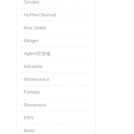
Smobio
HyPhen Biomed
Axis-Shield
Altogen
Agilent安捷倫
Advansta
Mybiosource
Fortebio
Biomerieux
EMS
Bioivt