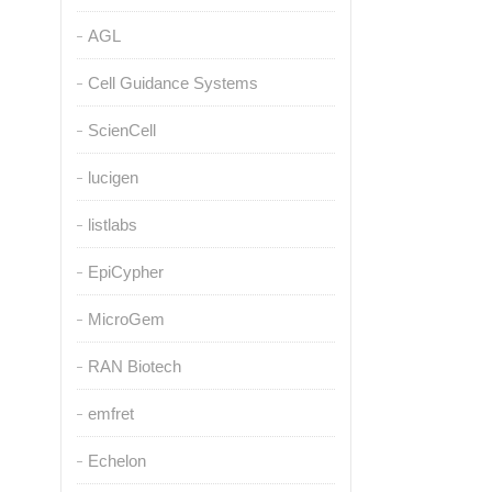
AGL
Cell Guidance Systems
ScienCell
lucigen
listlabs
EpiCypher
MicroGem
RAN Biotech
emfret
Echelon