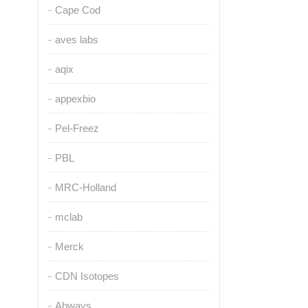
Cape Cod
aves labs
aqix
appexbio
Pel-Freez
PBL
MRC-Holland
mclab
Merck
CDN Isotopes
Abways