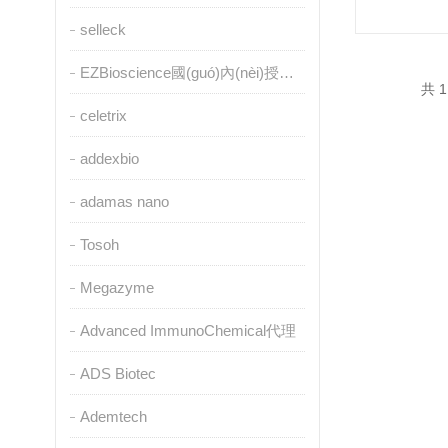
selleck
EZBioscience國(guó)內(nèi)授權(quán)代理
共 1
celetrix
addexbio
adamas nano
Tosoh
Megazyme
Advanced ImmunoChemical代理
ADS Biotec
Ademtech