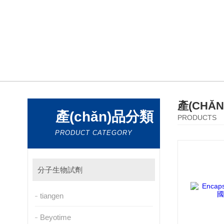
產(CHǍ
產(chǎn)品分類
PRODUCTS
PRODUCT CATEGORY
分子生物試劑
tiangen
Beyotime