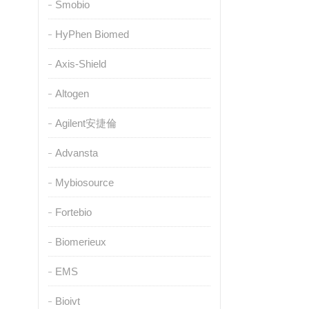
Smobio
HyPhen Biomed
Axis-Shield
Altogen
Agilent安捷倫
Advansta
Mybiosource
Fortebio
Biomerieux
EMS
Bioivt