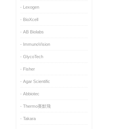
Lexogen
BioXcell
AB Biolabs
ImmunoVision
GlycoTech
Fisher
Agar Scientific
Abbiotec
Thermo賽默飛
Takara