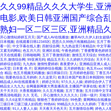
久久99精品久久久大学生,亚
电影,欧美日韩亚洲国产综合乱
熟妇一区二区三区,亚洲精品
开心激情站婷婷五月天
|
国产成人AV在线播放
|
嫩草AV久久伊人妇女超级
日本视频
|
在线观看日韩12345区
|
思思久久99热只有频精品66
|
五月丁香
看一区
|
中文字幕在线人妻
|
四射综合网
|
九九热这里只有精品9
|
中文字幕
又紧无码网站
|
色五月六月
|
亚洲区在线
|
午夜色婷婷
|
丁香蜜臀黄色婷婷
月天在线观看
|
日韩啪啪网
|
五月丁香激情四射
|
激情五月天综合
|
99热色
五月,激情综合网
|
99亚洲无码
|
精品五月天
|
久久婷婷六月综合
|
天天干天
婷婷综合影院
|
九九热9
|
激情性爱婷婷
|
夜夜爱伊人
|
亚洲精品亚洲人成人
av天堂
|
日本黄 色 片
|
亚洲婷婷综合视频
|
五月婷婷熟女
|
色五月xxx
|
99
合 精品
|
色五月视频无码播放
|
操日挥操日日
|
五月婷婷色影院
|
丁香五月A
站
|
我要色综合五月婷婷
|
久久这里只
|
欧美日本国产欧美日本韩国99
|
9
精品成人AV在线观看春天
|
婷婷之玖玖
|
97久久人人操
|
婷婷综合伊人丁
精品女人九九九
|
全网最新网黄大秀直播高清,主播国产录屏在线
|
欧美丁
天干天天日
|
大香蕉视频99
|
久久五月视频
|
五月丁香激
|
五月日韩中文字
费高清电视剧
|
久久 无毛。
|
开心激情久久久久久久
|
日韩一级片
|
天啪天
观
|
久久6这里只有精品
|
狠狠色丁香婷婷综合
|
99色爱
|
黄网网站在线播放
三级日本三级三级人妇四虎
|
99热66
|
99精品久久久久久久婷婷
|
丁香六
线观看
|
91人人妻人人操
|
天天夜天天色天天
|
五月激情综合网
|
婷色人人