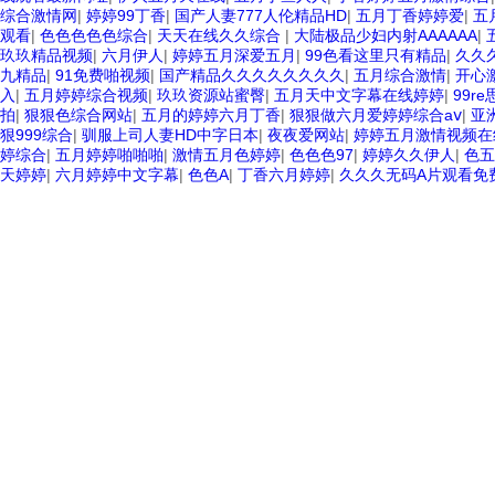
综合激情网
|
婷婷99丁香
|
国产人妻777人伦精品HD
|
五月丁香婷婷爱
|
五
观看
|
色色色色色综合
|
天天在线久久综合
|
大陆极品少妇内射AAAAAA
|
玖玖精品视频
|
六月伊人
|
婷婷五月深爱五月
|
99色看这里只有精品
|
久久久
九精品
|
91免费啪视频
|
国产精品久久久久久久久久
|
五月综合激情
|
开心
入
|
五月婷婷综合视频
|
玖玖资源站蜜臀
|
五月天中文字幕在线婷婷
|
99re
拍
|
狠狠色综合网站
|
五月的婷婷六月丁香
|
狠狠做六月爱婷婷综合aⅴ
|
亚
狠999综合
|
驯服上司人妻HD中字日本
|
夜夜爱网站
|
婷婷五月激情视频在
婷综合
|
五月婷婷啪啪啪
|
激情五月色婷婷
|
色色色97
|
婷婷久久伊人
|
色五
天婷婷
|
六月婷婷中文字幕
|
色色A
|
丁香六月婷婷
|
久久久无码A片观看免