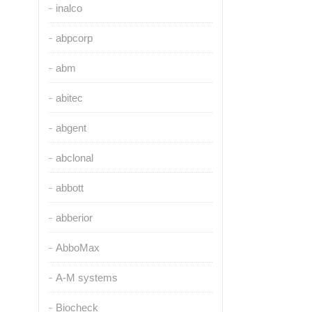
inalco
abpcorp
abm
abitec
abgent
abclonal
abbott
abberior
AbboMax
A-M systems
Biocheck