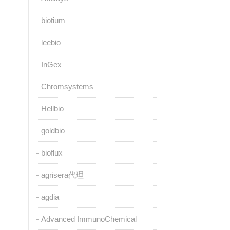
biotium
leebio
InGex
Chromsystems
Hellbio
goldbio
bioflux
agrisera代理
agdia
Advanced ImmunoChemical