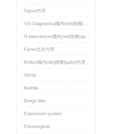
Sigma代理
SSI Diagnostica國內(nèi)授權(quán)代理
G-biosciences國內(nèi)授權(quán)代理
Fisher北京代理
Moltox國內(nèi)授權(quán)代理
Vector
Badrilla
Bangs labs
Expression system
Chromogenix