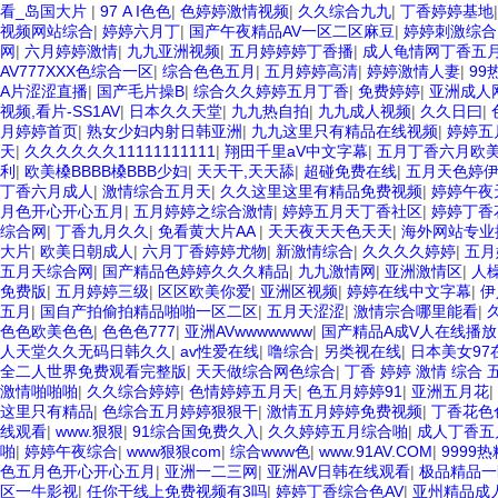
看_岛国大片
|
97 A I色色
|
色婷婷激情视频
|
久久综合九九
|
丁香婷婷基地
视频网站综合
|
婷婷六月丁
|
国产午夜精品AV一区二区麻豆
|
婷婷刺激综合
网
|
六月婷婷激情
|
九九亚洲视频
|
五月婷婷婷丁香播
|
成人龟情网丁香五
AV777XXX色综合一区
|
综合色色五月
|
五月婷婷高清
|
婷婷激情人妻
|
99
A片涩涩直播
|
国产毛片操B
|
综合久久婷婷五月丁香
|
免费婷婷
|
亚洲成人
视频,看片-SS1AV
|
日本久久天堂
|
九九热自拍
|
九九成人视频
|
久久日曰
|
月婷婷首页
|
熟女少妇内射日韩亚洲
|
九九这里只有精品在线视频
|
婷婷五
天
|
久久久久久久11111111111
|
翔田千里aV中文字幕
|
五月丁香六月欧
利
|
欧美槡BBBB槡BBB少妇
|
天天干,天天舔
|
超碰免费在线
|
五月天色婷
丁香六月成人
|
激情综合五月天
|
久久这里这里有精品免费视频
|
婷婷午夜
月色开心开心五月
|
五月婷婷之综合激情
|
婷婷五月天丁香社区
|
婷婷丁香
综合网
|
丁香九月久久
|
免看黄大片AA
|
天天夜天天色天天
|
海外网站专业
大片
|
欧美日朝成人
|
六月丁香婷婷尤物
|
新激情综合
|
久久久久婷婷
|
五月
五月天综合网
|
国产精品色婷婷久久久精品
|
九九激情网
|
亚洲激情区
|
人
免费版
|
五月婷婷三级
|
区区欧美你爱
|
亚洲区视频
|
婷婷在线中文字幕
|
伊
五月
|
国自产拍偷拍精品啪啪一区二区
|
五月天涩涩
|
激情宗合哪里能看
|
色色欧美色色
|
色色色777
|
亚洲AVwwwwwww
|
国产精品A成V人在线播放
人天堂久久无码日韩久久
|
av性爱在线
|
噜综合
|
另类视在线
|
日本美女97
全二人世界免费观看完整版
|
天天做综合网色综合
|
丁香 婷婷 激情 综合 
激情啪啪啪
|
久久综合婷婷
|
色情婷婷五月天
|
色五月婷婷91
|
亚洲五月花
|
这里只有精品
|
色综合五月婷婷狠狠干
|
激情五月婷婷免费视频
|
丁香花色
线观看
|
www.狠狠
|
91综合国免费久入
|
久久婷婷五月综合啪
|
成人丁香五
啪
|
婷婷午夜综合
|
www狠狠com
|
综合www色
|
www.91AV.COM
|
9999
色五月色开心开心五月
|
亚洲一二三网
|
亚洲AV日韩在线观看
|
极品精品一
区一牛影视
|
任你干线上免费视频有3吗
|
婷婷丁香综合色AV
|
亚州精品成