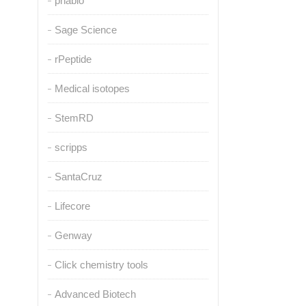
pnabio
Sage Science
rPeptide
Medical isotopes
StemRD
scripps
SantaCruz
Lifecore
Genway
Click chemistry tools
Advanced Biotech