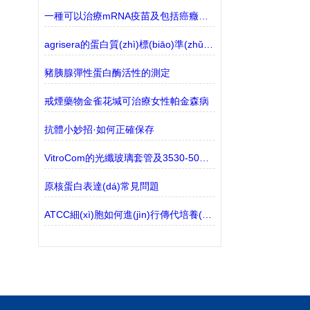
一種可以治療mRNA疫苗及包括癌癥在內(nèi)的納米顆粒
agrisera的蛋白質(zhì)標(biāo)準(zhǔn)品有哪些？
豬胰腺彈性蛋白酶活性的測定
戒煙藥物金雀花堿可治療女性帕金森病
抗體小妙招·如何正確保存
VitroCom的光纖玻璃套管及3530-50有現(xiàn)貨的介紹
原核蛋白表達(dá)常見問題
ATCC細(xì)胞如何進(jìn)行傳代培養(yǎng)操作？