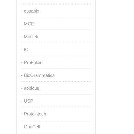
cusabio
MCE
MatTek
ICl
ProFoldin
BioGrammatics
aobious
USP
Proteintech
QuaCell