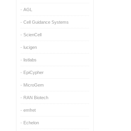
AGL
Cell Guidance Systems
ScienCell
lucigen
listlabs
EpiCypher
MicroGem
RAN Biotech
emfret
Echelon