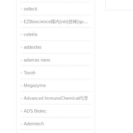
selleck
EZBioscience國內(nèi)授權(quán)代理
celetrix
addexbio
adamas nano
Tosoh
Megazyme
Advanced ImmunoChemical代理
ADS Biotec
Ademtech