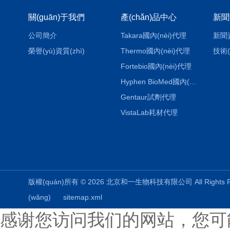
關(guān)于我們
產(chǎn)品中心
新聞
公司簡介
Takara國內(nèi)代理
新聞
榮譽(yù)資質(zhì)
Thermo國內(nèi)代理
技術(
Fortebio國內(nèi)代理
Hyphen BioMed國內(nèi)代理
Gentaur試劑代理
VistaLab耗材代理
版權(quán)所有 © 2026 北京和一生物科技有限公司 All Rights
(wǎng)
sitemap.xml
感谢您访问我们的网站，您可