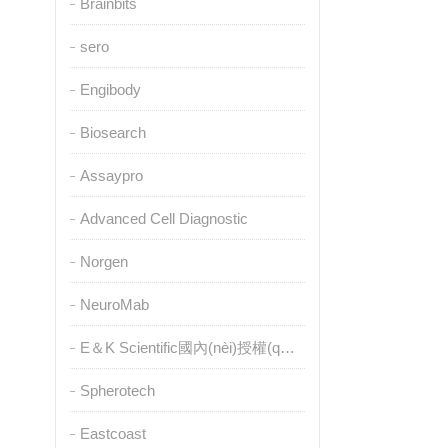
Brainbits
sero
Engibody
Biosearch
Assaypro
Advanced Cell Diagnostic
Norgen
NeuroMab
E＆K Scientific國內(nèi)授權(quán)代理
Spherotech
Eastcoast