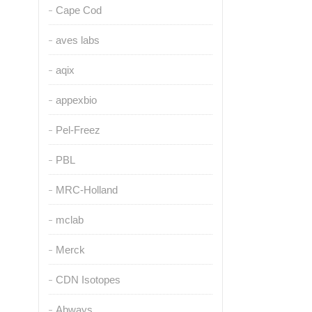
Cape Cod
aves labs
aqix
appexbio
Pel-Freez
PBL
MRC-Holland
mclab
Merck
CDN Isotopes
Abways