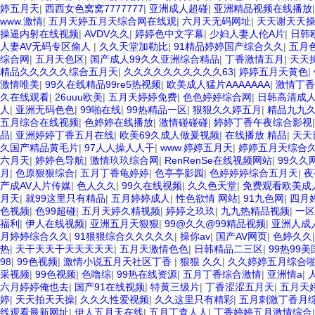
婷五月天
|
西西女色窝窝7777777
|
亚洲成人超碰
|
亚洲精品视频在线播放
www.激情
|
五月天婷五月天综合网在线观
|
六月天无码网址
|
天天谢天天
操逼内射在线视频
|
AVDV久久
|
婷婷色中文字幕
|
少妇人妻人伦A片
|
日韩
人妻AV无码专区偷人
|
久久天堂加勒比
|
91精品婷婷国产综合久久
|
五月
综合网
|
五月天色区
|
国产成人99久久亚洲综合精品
|
丁香激情五月
|
天天
精品久久久久久综合五月天
|
久久久久久久久久久久63
|
婷婷五月天黄色
|
激情唯美
|
99久在线精品99re5热视频
|
欧美成人猛片AAAAAAA
|
激情丁香
久在线观看
|
26uuu欧美
|
五月天婷婷免费
|
色色婷婷综合网
|
日韩高清成
人
|
亚洲无码色色
|
99啪在线
|
99热精品一区
|
狠狠久久婷五月
|
精品九九
五月综合在线视频
|
色婷婷在线播放
|
激情碰碰碰
|
婷婷丁香午夜综合影视
品
|
亚洲婷婷丁香五月在线
|
欧美69久成人做爰视频
|
在线播放 精品
|
天天
久国产精品黄毛片
|
97人人操人人干
|
www.婷婷五月天
|
婷婷五月天综合
六月天
|
婷婷色导航
|
激情玖玖综合网
|
RenRenSe在线视频网站
|
99久久
月
|
色原狠狠综合
|
五月丁香龟婷婷
|
色亭亭影园
|
色婷婷婷综合五月天
|
夜
产成AV人片传媒
|
色人久久
|
99久在线视频
|
久久色天堂
|
免费观看欧美成
月天
|
就99这里只有精品
|
五月婷婷成人
|
性色欲情 网站
|
91九色网
|
四月
色视频
|
色99超碰
|
五月天婷久精视频
|
婷婷之玖玖
|
九九热精品视频
|
一区
福利
|
伊人在线视频
|
亚洲五月天狠狠
|
99@久久@99精品视频
|
亚洲人成
月婷婷综合久久
|
91狠狠综合久久久久久
|
操你av
|
国产AV网页
|
色婷久久
热
|
天干天天干天天天天天
|
五月天激情色色
|
日韩精品二三区
|
99热99
98
|
99色视频
|
激情小说五月天社区丁香
|
狠狠 久久
|
久久婷婷五月综合
采视频
|
99色视频
|
色噜综
|
99热在线资源
|
五月丁香综合激情
|
亚洲情a
|
六月婷婷俺也去
|
国产91在线视频
|
特黄三级片
|
丁香涩涩五月天
|
五月天
婷
|
天天拍天天操
|
久久久性爱视频
|
久久这里只有精彩
|
五月刺激丁香月
线观看最新网址
|
伊人五月天在线
|
五月丁查人人
|
丁香婷婷五月激情综合