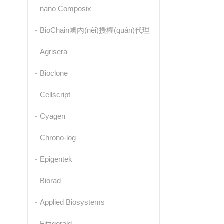
nano Composix
BioChain國內(nèi)授權(quán)代理
Agrisera
Bioclone
Cellscript
Cyagen
Chrono-log
Epigentek
Biorad
Applied Biosystems
Fitzgerald