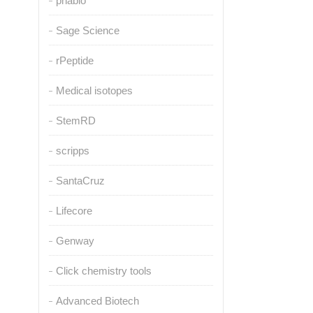
pnabio
Sage Science
rPeptide
Medical isotopes
StemRD
scripps
SantaCruz
Lifecore
Genway
Click chemistry tools
Advanced Biotech