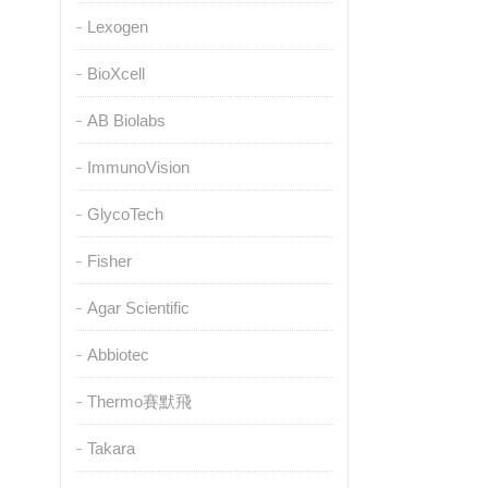
Lexogen
BioXcell
AB Biolabs
ImmunoVision
GlycoTech
Fisher
Agar Scientific
Abbiotec
Thermo賽默飛
Takara