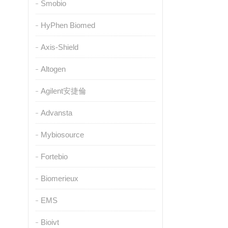
Smobio
HyPhen Biomed
Axis-Shield
Altogen
Agilent安捷倫
Advansta
Mybiosource
Fortebio
Biomerieux
EMS
Bioivt