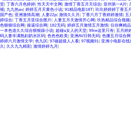
堂
|
丁香六月色婷婷
|
性天天中文网
|
激情丁香五月天综合
|
亚州第一A片
|
视
|
九九热av
|
婷婷五月天黄色小说
|
91精品电影18T
|
玖玖婷婷婷丁香五
国产色
|
亚洲激情高潮
|
人妻22p
|
激情久久月
|
丁香六月丁香婷婷激情
|
五
婷综合
|
丁香五月亚综合图片
|
人妻五月天激情开心网
|
玖热精品综合视频
色狠狠综合网
|
操逼综合网
|
182无码
|
婷婷五月激情五月激情
|
任你爽精品
一本色道久久综合狠狠躁小说
|
超碰a女人的天堂
|
99re这里只有
|
五月婷
码人妻丰满熟妇奶水区码
|
色色色欧美
|
亚洲AV日韩无码
|
色播五月综合网
婷婷六月激情文学
|
色九区
|
97碰超级人人看
|
97视频91
|
亚洲小电影在线观
久
|
久久九九精彩
|
激情婷婷九月
|