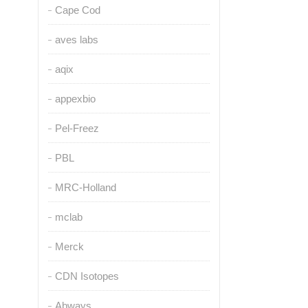
Cape Cod
aves labs
aqix
appexbio
Pel-Freez
PBL
MRC-Holland
mclab
Merck
CDN Isotopes
Abways