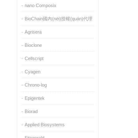
nano Composix
BioChain國內(nèi)授權(quán)代理
Agrisera
Bioclone
Cellscript
Cyagen
Chrono-log
Epigentek
Biorad
Applied Biosystems
Fitzgerald