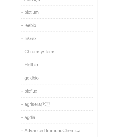
biotium
leebio
InGex
Chromsystems
Hellbio
goldbio
bioflux
agrisera代理
agdia
Advanced ImmunoChemical