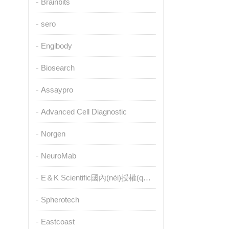
Brainbits
sero
Engibody
Biosearch
Assaypro
Advanced Cell Diagnostic
Norgen
NeuroMab
E＆K Scientific國內(nèi)授權(quán)代理
Spherotech
Eastcoast