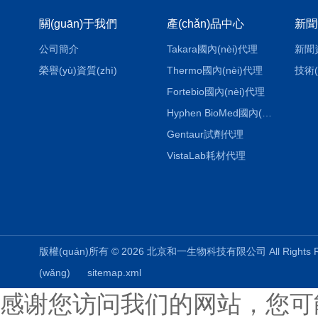
關(guān)于我們
產(chǎn)品中心
新聞
公司簡介
Takara國內(nèi)代理
新聞
榮譽(yù)資質(zhì)
Thermo國內(nèi)代理
技術(
Fortebio國內(nèi)代理
Hyphen BioMed國內(nèi)代理
Gentaur試劑代理
VistaLab耗材代理
版權(quán)所有 © 2026 北京和一生物科技有限公司 All Rights
(wǎng)
sitemap.xml
感谢您访问我们的网站，您可