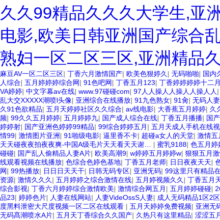
久久99精品久久久大学生,亚
电影,欧美日韩亚洲国产综合乱
熟妇一区二区三区,亚洲精品
麻豆AV一区二区三区
|
丁香六月激情国产
|
欧美色狠婷久
|
无码啪啪
|
国内
人综合
|
五月婷婷婷综合网
|
91色吧网
|
丁香五月123
|
丁香婷婷婷婷十二
VA婷婷
|
中文字幕av在线
|
www.97碰碰com
|
97人人操人人操人人操人人
乱大交XXXXX潮喷l头像
|
亚洲综合在线播放
|
91九色熟女
|
91肏
|
无码人妻
久91色欲精品
|
五月天婷婷社区久久综合
|
av线电影
|
大香蕉五月婷婷
|
久
频
|
99久久五月婷婷
|
五月婷婷九
|
国产成人综合在线
|
丁香五月播播
|
国产
婷婷射
|
国产亚洲色婷婷99精品
|
99综合婷婷五月
|
五月天成人手机在线视
情99
|
激情图片亚洲
|
91啪级电影
|
逼里香不卡
|
超碰a女人的天堂
|
激情五
天天碰夜夜拍夜夜爽-中国A级毛片天天看天天谢…
|
蜜乳9188
|
色五月婷
碰碰
|
国产乱人偷精品人妻A片
|
欧美高潮9
|
w婷婷五月婷婷w
|
狠狠五月激
线观看视频在线播放
|
色综合色婷色基地
|
丁香五月老师
|
日日夜夜天天
|
网
|
99热播放
|
日日日天天干
|
日韩无码专区
|
亚洲旡码
|
99这里只有精品
资源
|
激情久久久
|
五月婷婷之综合激情在线
|
五月婷视频久久
|
丁香五月
综合影视
|
丁香六月婷婷综合激情欧美
|
激情综合网五月
|
五月婷婷碰碰
|
品23
|
婷婷色片
|
人妻在线网站
|
人妻VideOssS人妻
|
成人无码精品1区2区
度黑料泄密大尺度视频一区二区在线观看
|
五月天婷婷免费视频
|
亚洲无
无码髙潮喷水A片
|
五月天丁香综合久久国产
|
久热只有这里精品
|
涩涩五