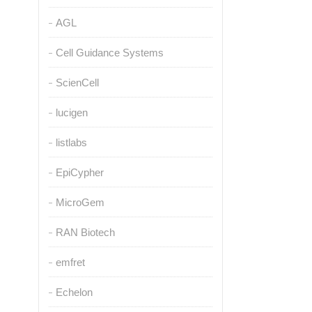
AGL
Cell Guidance Systems
ScienCell
lucigen
listlabs
EpiCypher
MicroGem
RAN Biotech
emfret
Echelon