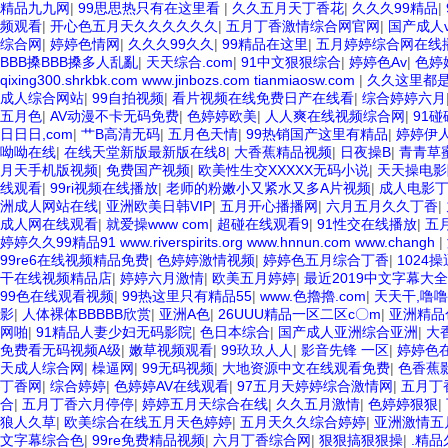
精品九九网
|
99思思热只有在这里看
|
久久五月天丁香花
|
久久久99精品
|
频观看
|
开心色五月天久久久久久久
|
五月丁香激情综合网官网
|
国产成人
综合网
|
婷婷色情网
|
久久久99久久
|
99精品在这里
|
五月婷婷综合网在线
BBB搡BBB搡多人乱亂
|
天天综合.com
|
91中文狠狠综合
|
婷婷色Av
|
色婷
qixing300.shrkbk.com www.jinbozs.com tianmiaosw.com
|
久久这里都
成人综合网站
|
99自拍视频
|
看片视频在线免费日产在线看
|
综合婷婷六月
五月色
|
AV动漫不卡无码免费
|
色婷婷欧美
|
人人爽在线视频综合网
|
91碰
日日日,com
|
艹B高清无码
|
五月色天情
|
99热销国产这里有精品
|
婷婷伊
呦呦在线
|
在线天堂新版最新版在线8
|
大香蕉精品视频
|
日夜操B
|
青青草
月天手机版视频
|
免费国产视频
|
欧美性生交XXXXX无码小说
|
天天操电影
线观看
|
99ri视频在线播放
|
老师的粉嫩小又紧水又多A片视频
|
成人电影
洲成人网站在线
|
亚洲欧美日韩VIP
|
五月开心播播网
|
六月五月久久丁香
|
成人网在线观看
|
就爱操www com
|
超碰在线观看9
|
91性交在线播放
|
五
婷婷久久99精品91 www.riverspirits.org www.hnnun.com www.changh
|
99re6在线视频精品免费
|
色婷婷激情视频
|
婷婷色五月综合丁香
|
1024
干在线视频精品店
|
婷婷六月激情
|
欧美五月婷婷
|
最近2019中文字幕大
99色在线观看视频
|
99热这里只有精品55
|
www.色擼擼.com
|
天天干,噜噜
影
|
人体裸体BBBBB欣赏
|
亚洲A色
|
26UUU精品一区二区c〇m
|
亚洲精品
网啪
|
91精品人妻少妇无码影院
|
色日本综合
|
国产成人亚洲综合亚洲
|
大
免费看无码视频A级
|
嫩草视频观看
|
99玖玖人人
|
影音先锋 一区
|
婷婷色
天成人综合网
|
橾逼网
|
99无码视频
|
大地资源中文在线观看免费
|
色香蕉
丁香网
|
综合婷婷
|
色婷婷AV在线观看
|
97五月天婷婷综合激情网
|
五月丁
合
|
五月丁香六月停停
|
婷婷五月天综合在线
|
久久五月激情
|
色婷婷狠狠
|
狼人久草
|
欧美综合在线五月天色婷婷
|
五月天久久综合婷婷
|
亚洲激情五
文字幕综合色
|
99re免费精品视频
|
六月丁香综合网
|
狠狠搞狠狠操
|
.精