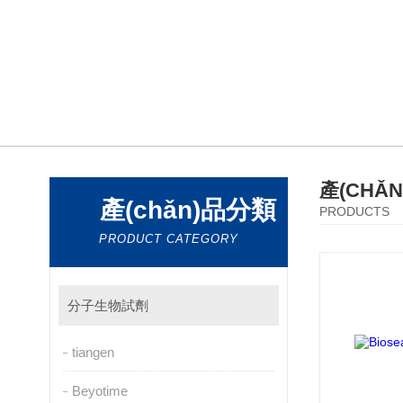
產(CHǍ
產(chǎn)品分類
PRODUCTS
PRODUCT CATEGORY
分子生物試劑
tiangen
Beyotime