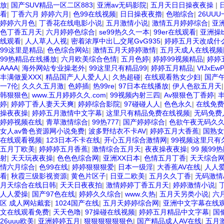
放
|
国产SUV精品一区二区883
|
亚洲av无码影院
|
五月天日日操夜夜操
|
看
|
丁香六月 婷婷六月
|
色99在线视频
|
日日操夜夜擼
|
色啪综合
|
26UU
婷婷六月色
|
丁香花在线电影小说
|
五月激情小说
|
激情五月婷婷综合
|
亚洲
色丁香五月天
|
六月婷婷色综合
|
se99热久久一本
|
99er在线观看
|
亚洲操
线观看
|
人人草人人视
|
密着浓厚中出乚交尾GvG935
|
婷婷五月天改成什
99这里是精品
|
色色综合网站
|
激情五月天婷婷激情
|
五月天成人在线视频
99热精品在线播放
|
六月欧美综合色情
|
五月色婷
|
婷婷99视频精品
|
婷婷
AAAA
|
海外网站专业操老外
|
99这里只有精品99
|
婷婷五月精品
|
VfJxEw
丰满做爰XXX
|
精品国产人人爱人人
|
久热超碰
|
在线观看熟女少妇
|
国产
一7伦
|
久久久五月激
|
色婷插
|
热99re
|
97日本在线播放
|
伊人色欲五月天
韩狠狠色
|
www.五月婷婷久久.com
|
99视频内射三四
|
Av狠狠色丁香婷
|
丰
婷
|
婷婷丁香人妻天天爽
|
婷婷综合影院
|
97碰碰人人
|
色色永久
|
在线免费
操夜夜操
|
婷婷五月激情中文字幕
|
这里只有精品免费在线视频
|
无码免费
婷婷视频在线
|
青草激情综合
|
99热777
|
国产婷婷综合
|
色欲午夜无码久
女人av鲁色资源网小说免费
|
波多野结衣不卡AV
|
婷婷五月大香蕉
|
国熟女
在线观看视频
|
123日本不卡在线
|
开心五月综合激情网
|
99视频这里只有
五月丁欧美
|
婷婷婷五月香蕉
|
激情综合五月天
|
夜夜操夜夜操
|
99 频9
射
|
天天玩夜夜操
|
色色色综合网
|
亚洲XX日本
|
色情五月丁香
|
天天综合
情六月综合
|
色99在线
|
婷婷狠狠狠爱
|
日本一级淫
|
大香蕉AV在线
|
人人
看
|
秋霞三级影视资源
|
黄色片区子
|
日亚二欧美
|
五月久久丁香
|
无码激情A
月天综合在线日韩
|
天天日夜夜拍
|
激情婷婷丁香五月天
|
婷婷激情小说
|
人人爱操
|
国产97色在线
|
婷婷久久综合
|
www.久热
|
五月天另类小说
|
六
区 成人网站戴套
|
1024国产在线
|
五月天婷婷综合网
|
亚洲中文字幕在线
文在线观看免费
|
天天色噜
|
97操碰在线视频
|
婷婷五月精品中文字幕
|
国
26uuu欧美
|
亚洲婷婷五月
|
狠狠狠狠狠狠色
|
国产精品成人AV在线
|
五月