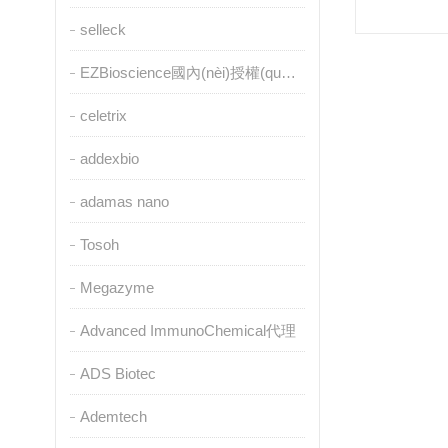
selleck
EZBioscience國內(nèi)授權(quán)代理
celetrix
addexbio
adamas nano
Tosoh
Megazyme
Advanced ImmunoChemical代理
ADS Biotec
Ademtech