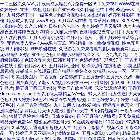
一二三区久久AAA片
|
欧美成人精品A片免费一区99
|
免费视频WWW在线
久婷婷夜
|
亚洲一级色电影
|
国产亚洲99久久精品
|
色欲丁香
|
99热www.
|
区
|
九月婷婷丁香
|
一级黄色尤物综合视频手机在线观看
|
婷婷五月影院
|
俺
|
婷婷成人视频
|
www.99色
|
五月婷A V在线
|
青青草网武则天
|
久久综合
人乱碰在线
|
久久加勒比
|
日韩色色色色色
|
九九婷婷五月天影视
|
九九热
婷色五月婷婷色五月婷婷
|
久久狼人天堂
|
色噜噜狠狠色综合日日
|
大香蕉
月天淫乱视频
|
五月天激情小说网
|
强奸幻女毛片
|
丁香五月婷婷深爱综合
季
|
无码免费人妻A片AAA毛片西瓜
|
区啪精品
|
噜一噜免费视频
|
性色五月
级99人妇网站
|
99热超碰在线
|
久播影院免费观看电视剧大全最新网
|
五月
无码精品
|
99操
|
亚州色色色
|
亚洲乱码精品久久久久..
|
色九九九九
|
五月
超级碰碰碰
|
色综合五月天
|
曰韩五月丁香色婷婷无码
|
97色97干
|
丁香五
婷在线丁香
|
色婷婷小说
|
五月婷婷性爱网
|
玖玖资源部在线播放
|
另类激
思视频
|
超碰成人在线观看
|
国产精品色婷婷久久久精品
|
www一区二区三
黄网
|
欧美另类图片
|
丁香视频
|
深爱婷婷丁香五月激情
|
五月天久久婷
|
色
色色色
|
国产真实乱了老女人视频
|
欧美在线干
|
亚州操操
|
狠狠99
|
五月天
乳照片
|
播五月丁香三月婷婷
|
另类国产欧美视频
|
玖玖资源站视频
|
丁香
site:esunnet.com
|
天堂无码人妻精品AV一区
|
97人人超
|
九九色逼
|
天天
色色五月天婷婷
|
99色区
|
99爱在线免费视频
|
日本色婷婷综合
|
婷婷亚洲
97色碰
|
六月丁香激情综合
|
九九日伊人
|
av性爱网站
|
停停五月色宗合
|
洲综合精品
|
婷婷五月天伊人在线
|
国产av天堂
|
99免费视频网
|
一起草av
7伦
|
激情五月婷婷色播网
|
日韩免费99
|
开心五月综合激情网
|
天天免费成
精品无码色欲AV
|
狠狠爱婷婷五月天
|
99在线观看精品
|
99爱在线
|
97超碰
婷婷
|
久草视频大香蕉99
|
超碰人人艹
|
婷婷五月激情片
|
视频久久9
|
永久
品一区
|
婷婷五月天亚洲综合
|
激情第四色
|
五月色影院
|
91操碰
|
精品日本
=区操屄高清大全av
|
久99
|
深爱1激情网
|
五月色情婷婷
|
日本玖玖在线
|