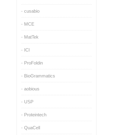
cusabio
MCE
MatTek
ICl
ProFoldin
BioGrammatics
aobious
USP
Proteintech
QuaCell