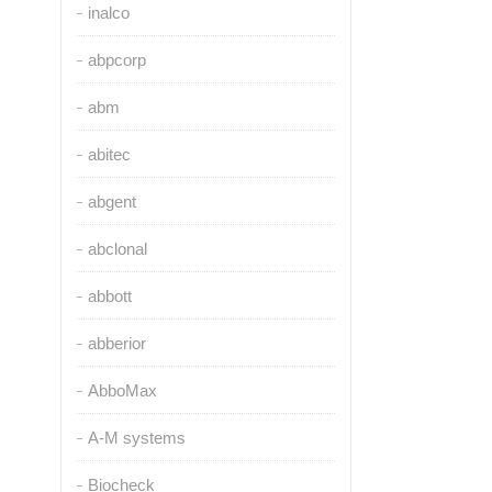
inalco
abpcorp
abm
abitec
abgent
abclonal
abbott
abberior
AbboMax
A-M systems
Biocheck