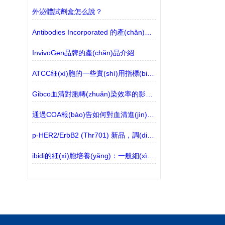
外泌體試劑盒怎么說？
Antibodies Incorporated 的產(chǎn)品介紹？
InvivoGen品牌的產(chǎn)品介紹
ATCC細(xì)胞的一些實(shí)用指標(biāo)參數(shù)講解
Gibco血清對胞轉(zhuǎn)染效率的影響解讀
通過COA報(bào)告如何對血清進(jìn)行質(zhì)量判斷
p-HER2/ErbB2 (Thr701) 新品，調(diào)節(jié)Akt去磷酸化的關(guān)鍵靶點(diǎn)
ibidi的細(xì)胞培養(yǎng)：一般細(xì)胞處理