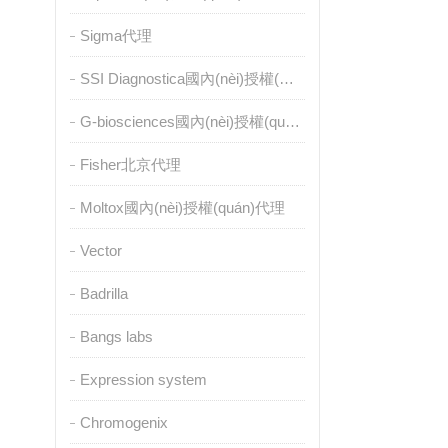
Sigma代理
SSI Diagnostica國內(nèi)授權(quán)代理
G-biosciences國內(nèi)授權(quán)代理
Fisher北京代理
Moltox國內(nèi)授權(quán)代理
Vector
Badrilla
Bangs labs
Expression system
Chromogenix