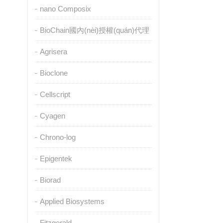
nano Composix
BioChain國內(nèi)授權(quán)代理
Agrisera
Bioclone
Cellscript
Cyagen
Chrono-log
Epigentek
Biorad
Applied Biosystems
Fitzgerald