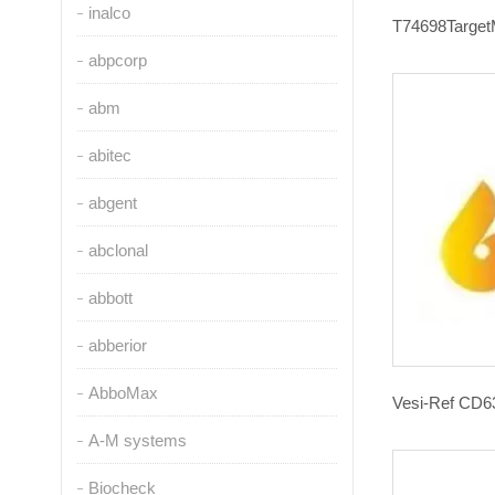
inalco
abpcorp
abm
abitec
abgent
abclonal
abbott
abberior
AbboMax
A-M systems
Biocheck