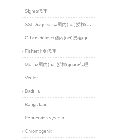
Sigma代理
SSI Diagnostica國內(nèi)授權(quán)代理
G-biosciences國內(nèi)授權(quán)代理
Fisher北京代理
Moltox國內(nèi)授權(quán)代理
Vector
Badrilla
Bangs labs
Expression system
Chromogenix