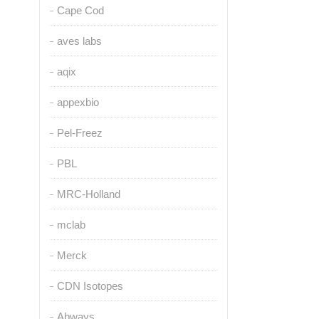
Cape Cod
aves labs
aqix
appexbio
Pel-Freez
PBL
MRC-Holland
mclab
Merck
CDN Isotopes
Abways