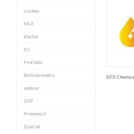
cusabio
MCE
MatTek
ICl
ProFoldin
BioGrammatics
aobious
USP
Proteintech
QuaCell