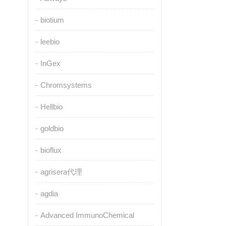
biotium
leebio
InGex
Chromsystems
Hellbio
goldbio
bioflux
agrisera代理
agdia
Advanced ImmunoChemical