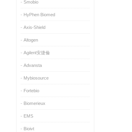
Smobio
HyPhen Biomed
Axis-Shield
Altogen
Agilent安捷倫
Advansta
Mybiosource
Fortebio
Biomerieux
EMS
Bioivt