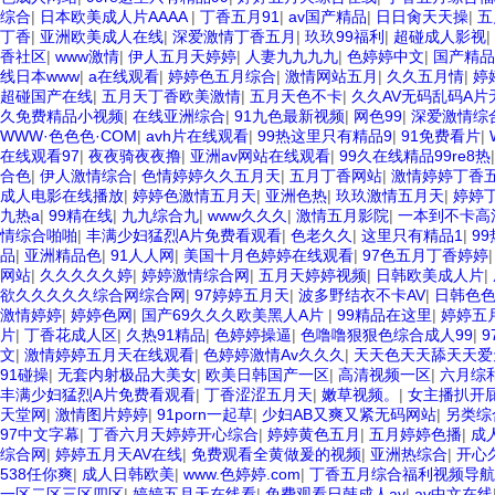
综合
|
日本欧美成人片AAAA
|
丁香五月91
|
av国产精品
|
日日肏天天操
|
五
丁香
|
亚洲欧美成人在线
|
深爱激情丁香五月
|
玖玖99福利
|
超碰成人影视
|
香社区
|
www激情
|
伊人五月天婷婷
|
人妻九九九九
|
色婷婷中文
|
国产精品
线日本www
|
a在线观看
|
婷婷色五月综合
|
激情网站五月
|
久久五月情
|
婷
超碰国产在线
|
五月天丁香欧美激情
|
五月天色不卡
|
久久AV无码乱码A片
久免费精品小视频
|
在线亚洲综合
|
91九色最新视频
|
网色99
|
深爱激情综
WWW·色色色·COM
|
avh片在线观看
|
99热这里只有精品9
|
91免费看片
|
在线观看97
|
夜夜骑夜夜撸
|
亚洲av网站在线观看
|
99久在线精品99re8热
合色
|
伊人激情综合
|
色情婷婷久久五月天
|
五月丁香网站
|
激情婷婷丁香
成人电影在线播放
|
婷婷色激情五月天
|
亚洲色热
|
玖玖激情五月天
|
婷婷
九热a
|
99精在线
|
九九综合九
|
www久久久
|
激情五月影院
|
一本到不卡高
情综合啪啪
|
丰满少妇猛烈A片免费看观看
|
色老久久
|
这里只有精品1
|
9
品
|
亚洲精品色
|
91人人网
|
美国十月色婷婷在线观看
|
97色五月丁香婷婷
网站
|
久久久久久婷
|
婷婷激情综合网
|
五月天婷婷视频
|
日韩欧美成人片
|
欲久久久久久综合网综合网
|
97婷婷五月天
|
波多野结衣不卡AV
|
日韩色色
激情婷婷
|
婷婷色网
|
国产69久久久欧美黑人A片
|
99精品在这里
|
婷婷五
片
|
丁香花成人区
|
久热91精品
|
色婷婷操逼
|
色噜噜狠狠色综合成人99
|
文
|
激情婷婷五月天在线观看
|
色婷婷激情Av久久久
|
天天色天天舔天天爱
91碰操
|
无套内射极品大美女
|
欧美日韩国产一区
|
高清视频一区
|
六月综
丰满少妇猛烈A片免费看观看
|
丁香涩涩五月天
|
嫩草视频。
|
女主播扒开
天堂网
|
激情图片婷婷
|
91porn一起草
|
少妇AB又爽又紧无码网站
|
另类综
97中文字幕
|
丁香六月天婷婷开心综合
|
婷婷黄色五月
|
五月婷婷色播
|
成
综合网
|
婷婷五月天AV在线
|
免费观看全黄做爰的视频
|
亚洲热综合
|
开心久
538任你爽
|
成人日韩欧美
|
www.色婷婷.com
|
丁香五月综合福利视频导航
一区二区三区四区
|
婷婷五月天在线看
|
免费观看日韩成人av
|
av中文在线