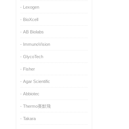
Lexogen
BioXcell
AB Biolabs
ImmunoVision
GlycoTech
Fisher
Agar Scientific
Abbiotec
Thermo賽默飛
Takara