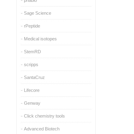
pnabio
Sage Science
rPeptide
Medical isotopes
StemRD
scripps
SantaCruz
Lifecore
Genway
Click chemistry tools
Advanced Biotech