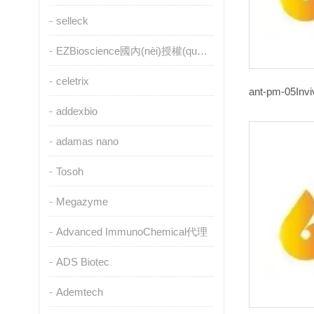
selleck
EZBioscience國內(nèi)授權(quán)代理
celetrix
addexbio
adamas nano
Tosoh
Megazyme
Advanced ImmunoChemical代理
ADS Biotec
Ademtech