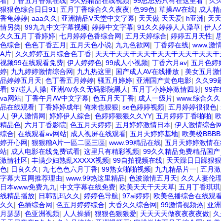
看
|
丁香五月香蕉在线
|
9久热精品在线视频
|
99思思热只有在这里看
|
久
狠狠色综合日日91
|
五月丁香综合久久夜夜
|
色99色
|
草操AV在线
|
成人精
香龟婷婷
|
aaa久久
|
亚洲精品V天堂中文字幕
|
天天做 天天爱
|
h亚洲
|
天
情另类
|
99九九中文字幕视频
|
婷婷中文字幕
|
91久久婷婷人人澡草
|
伊人
久久五月丁香婷婷
|
七月婷婷色香综合网
|
五月天婷综合
|
婷婷五月天性
|
色综合
|
色色丁香五月
|
五月天色小说
|
九九色欲网
|
丁香婷在线
|
www.激情
A片
|
久久婷婷五月综合色丁香
|
天天干天天干天天干天天干天天干天天
视频99在线观看免费
|
伊人婷婷色
|
99成人小视频
|
丁香六月av
|
五月色婷
婷
|
九九婷婷激情综合网
|
九九热这里
|
国产成人AV在线播放
|
美女五月激
品婷婷五月天
|
色丁香五月婷婷
|
骚五月婷婷
|
亚洲国产黄色电影
|
久久99
看
|
97碰人人操
|
亚洲AV永久无码影院黑人
|
五月丁小婷婷激情四射
|
99
va网站
|
丁香午月AV中文字幕
|
色五月天丁香
|
成人一级片
|
www.综合久久.
品在线观看
|
丁香婷婷成年
|
俺来也狠狠
|
se色婷婷视频
|
五月婷婷很很色
|
人
|
伊人激情网
|
婷婷伊人綜合
|
色婷婷狠狠久久YY
|
五月婷婷丁香啪啪
|
精品色
|
六月丁香影院
|
色五月天婷婷
|
五月婷婷激情日本
|
伊人激情综合
综合
|
在线观看av网站
|
成人视屏在线观看
|
五月天婷婷基地
|
欧美槡BBB
婷开心网
|
狠狠穞A片一區二區三區
|
www.99精品在线
|
五月天婷婷激情在
站
|
成人电影在线免费试看
|
这里只有精彩视频
|
99久久精品免费精品国产
激情社区
|
丰满少妇熟乱XXXXX视频
|
99自拍视频在线
|
天天躁日日躁狠狠
色
|
日良久久
|
九七色色六月丁香
|
99熟女啪啪视频
|
九九精品片一
|
五月激
字幕大豆网推荐理由
|
www.99热这里精品
|
色波激情五月天
|
久久人妻伦
日本www免费九九
|
中文字幕在线免费
|
欧美天天干天天草
|
五月丁香琪琪
线精品播放
|
日韩乱玛久久
|
婷婷色导航
|
97ai婷婷
|
欧美色播综合在线观
久久
|
色插综合网
|
色五月婷婷综合
|
大香久久综合网
|
99激情视频热
|
亚洲
月瑟瑟
|
色亚洲视频
|
人人操插
|
狠狠色狠狠爱
|
天天天天做夜夜夜夜做
|
久