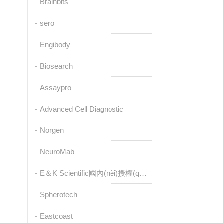
Brainbits
sero
Engibody
Biosearch
Assaypro
Advanced Cell Diagnostic
Norgen
NeuroMab
E＆K Scientific國內(nèi)授權(quán)代理
Spherotech
Eastcoast