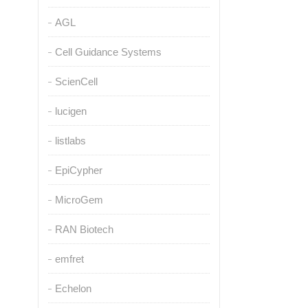
AGL
Cell Guidance Systems
ScienCell
lucigen
listlabs
EpiCypher
MicroGem
RAN Biotech
emfret
Echelon