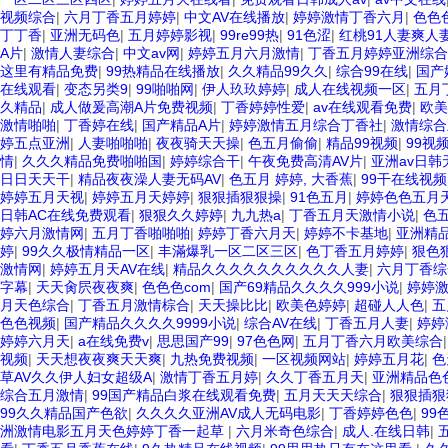
视频综合
|
六月丁香五月婷婷
|
中文AV在线播放
|
婷婷激情丁香六月
|
色色
丁丁香
|
亚洲无码色
|
五月婷婷影视
|
99re99热
|
91色涩
|
红桃91人妻爽人
A片
|
激情人妻综合
|
中文av网
|
婷婷五月六月激情
|
丁香五月婷婷亚洲综合
这里有精品免费
|
99热精品在线播放
|
久久精品99久久
|
综合99在线
|
国产
在线观看
|
变态另类9
|
99啪啪网
|
伊人玖玖婷婷
|
成人在线视频一区
|
五月
久精品
|
成人做爰高潮A片免费视频
|
丁香婷婷性爱
|
av在线观看免费
|
欧美
激情啪啪
|
丁香婷在线
|
国产精品A片
|
婷婷激情五月综合丁香社
|
激情综合五月
婷五点亚洲
|
人妻啪啪啪
|
夜夜骑天天操
|
色五月偷偷
|
精品99视频
|
99视
情
|
久久久精品免费啪啪国
|
婷婷综合干
|
午夜免费高清AV片
|
亚洲av日韩
日日天天干
|
精品夜夜澡人妻无码AV
|
色五月 婷婷, 大香蕉
|
99干在线视频
婷婷五月天视
|
婷婷五月天婷婷
|
狠狠插狠狠操
|
91色五月
|
婷婷色色五月
日韩AC在线免费观看
|
狠狠久久婷婷
|
九九热a
|
丁香五月天激情小说
|
色
婷六月激情网
|
五月丁香啪啪啪
|
婷婷丁香六月天
|
婷婷不卡基地
|
亚洲精
婷
|
99久久极情精品一区
|
丰滿爆乳一区二区三区
|
色丁香五月婷婷
|
狠色
激情网
|
婷婷五月天AV在线
|
精品久久久久久久久久久久人妻
|
六月丁香综
字幕
|
天天肏屄夜夜爽
|
色色色com
|
国产69精品久久久久999小说
|
婷婷
月天色综合
|
丁香五月激情棕合
|
天天操比比
|
欧美色婷婷
|
超碰人人色
|
五
色色视频
|
国产精品久久久久9999小说
|
综合AV在线
|
丁香五月人妻
|
婷婷
婷婷六月天
|
a在线免费v
|
思思国产99
|
97色色网
|
五月丁香六月欧美综合
视频
|
天天想夜夜爽天天爽
|
九热免费视频
|
一区视频网站
|
婷婷五月花
|
色
草AV久久伊人妇女超级A
|
激情丁香五月婷
|
久久丁香五月天
|
亚洲精品色
综合五月激情
|
99国产精品白浆在线观看免费
|
五月天天天综合
|
狠狠插狠
99久久精品国产色欲
|
久久久久亚洲AV成人无码电影
|
丁香婷婷色色
|
99
洲激情电影五月天色婷婷丁香一起草
|
六月米奇色综合
|
成人.在线日韩
|