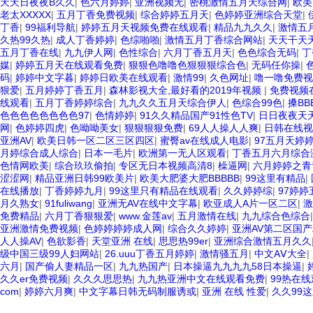
天天日夜夜B久久
|
色六月婷婷
|
亚洲视频无
|
密桃激情五月天综合网
|
欧美
老太XXXXX
|
五月丁香免费视频
|
综合婷婷五月天
|
色婷婷亚洲综合天堂
|
丁香
|
99福利导航
|
婷婷五月天视频免费在线观看
|
精品九九久久
|
激情五
久热99久热
|
成人丁香婷婷
|
色综啪啪
|
激情五月丁香综合网站
|
天天干天天
五月丁香在线
|
九九伊人网
|
色性综合
|
六月丁香五月天
|
色色综合无码
|
丁
媒
|
婷婷五月天在线观看免费
|
狠狠色噜噜色狠狠狠综合色
|
无码任你操
|
码
|
婷婷中文字暮
|
婷婷日欧美在线观看
|
激情99
|
久色网址
|
噜一噜免费视
狠爱
|
五月婷婷丁香五月
|
森林影视大全,最好看的2019年视频
|
免费视频
线观看
|
五月丁香婷婷综合
|
九九久久五月天综合伊人
|
色综合99色
|
搡BB
色色色色色色色色97
|
色情婷婷
|
91久久精品国产91性色TV
|
日日夜夜天
网
|
色婷婷四虎
|
色呦呦美女
|
狠狠狠狠免费
|
69人人操人人爽
|
日韩在线视
亚洲AV
|
欧美日韩一区二区三区四区
|
蜜臀av在线成人电影
|
97五月天婷
月婷综合成人综合
|
日本一毛片
|
欧洲第一无人区观看
|
丁香五月六月综合
色情网欧美
|
综合玖玖偷拍
|
专区无日本视频高清8
|
橾逼网
|
六月婷婷之青
涩涩网
|
精品亚洲日韩99欧美片
|
欧美大肥婆大肥BBBBB
|
99这里有精品
|
在线播放
|
丁香婷婷九月
|
99这里只有精品在线观看
|
久久婷婷综
|
97婷婷
月久熟女
|
91fuliwang
|
亚洲无AV在线中文字幕
|
欧亚成人A片一区二区
|
激
免费精品
|
六月丁香狠狠爱
|
www.金莲av
|
五月激情在线
|
九九综合色综合
亚洲激情免费视频
|
色婷婷婷婷成人网
|
综合久久婷婷
|
亚洲AV第二区国
人人操AV
|
色欲影香
|
天堂亚洲 在线
|
思思热99er
|
亚洲综合激情五月久久
级中国三级99人妇网站
|
26.uuu丁香五月婷婷
|
激情骚五月
|
中文AⅤ大全
|
六月
|
国产偷人妻精品一区
|
九九热国产
|
日本操逼九九九九58日本操逼
|
久久er免费视频
|
久久久思思热
|
九九热亚洲中文在线观看免费
|
99热在
com
|
婷婷六月爽
|
中文字幕日韩无码制服诱或
|
亚洲 在线 性爱
|
久久99