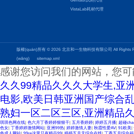
Gentaur試劑代理
VistaLab耗材代理
版權(quán)所有 © 2026 北京和一生物科技有限公司 All Rights
(wǎng)
sitemap.xml
感谢您访问我们的网站，您可
久久99精品久久久大学生,亚
电影,欧美日韩亚洲国产综合乱
熟妇一区二区三区,亚洲精品
琪琪色网在线
|
色六月丁香婷婷狠狠干
|
五月香婷婷
|
婷婷五月播
|
超碰cha
色女
|
丁香婷婷激情网站
|
亚洲99热
|
婷婷激情人妻
|
秋霞性爱AV
|
91欧美
|
色成人网站
|
99re这里只有精品99
|
婷婷五月天综合在线
|
丁香五月综合福