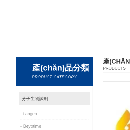
產(CHǍ
產(chǎn)品分類
PRODUCTS
PRODUCT CATEGORY
分子生物試劑
tiangen
Beyotime