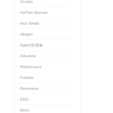
Smobio
HyPhen Biomed
Axis-Shield
Altogen
Agilent安捷倫
Advansta
Mybiosource
Fortebio
Biomerieux
EMS
Bioivt