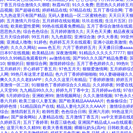
丁香五月综合激情久久潮喷
|
秋霞AV淫
|
91久久免费
|
思思热久久婷婷五
品视频
|
国产超碰在线
|
婷婷精品在线
|
97精品在线
|
五月丁香综合网
|
丁香
九九热这里只有国产精品
|
无码人妻精品一区二区蜜桃色欲
|
天天日天天
婷
|
五月激情六月综合
|
五月婷婷在线短视频
|
玖玖在线视
|
生活片五区
|
日
在线
|
欧美欧盟性爱网
|
99热在线观看免费精品
|
五月丁香综合激情在线观
思思热久热
|
综合色色综合
|
五月婷婷激情久久
|
天天色天天搡
|
精品夜夜澡
五月天综合婷婷
|
99五月婷
|
九九色影院
|
亚洲综合激
|
伊久大香蕉
|
99亚
频
|
亚洲成人噜噜
|
91婷色
|
色婷婷五月天在线观看
|
亚洲小说欧美激情
|
色
色婷
|
久久久久网站
|
www.色五月
|
六月丁香婷婷五月
|
天天搡日日搡aaaa
日本97在线视频
|
欧美精品18
|
深夜激情网
|
91精品久久久久久77777
|
狠
99久久99精品免观看软件
|
av激情在线
|
国产99久久久国产精品免费看
|
10
|
狠狠的日
|
狠狠综合网
|
激情婷婷综合
|
五月丁香色婷婷久久
|
99热9
|
五月婷婷片
|
开心婷婷丁香五月
|
97色五月天
|
狠狠爱激情网
|
五月婷婷综
人网
|
99热只有这里才是精品
|
色六月丁香婷婷啪啪啪
|
99人妻碰碰碰久
爽久久久久久老妇APP
|
久久久久这里只有精品
|
丁香婷婷激情
|
婷婷五月
美激情一区二区
|
91狠狠色丁香婷婷综合久久精品
|
久久婷婷夜
|
99爱在线
人天堂99
|
九九精品99久久久
|
婷婷九月丁香中文
|
五月婷婷av在线
|
97
网
|
5月婷婷综合
|
亚洲欧洲99
|
激情视频网址
|
久久久激情视频
|
97色永
香六月婷
|
欧美三级巜人妻互换
|
国产欧美精品AAAAAA片
|
色偷偷综合
|
婷婷色情
|
51精品国自产在线
|
精品人妻伦九区久久AAA片
|
激情综合婷
综合
|
激情四射五月天
|
欧韩性爱
|
色色综合日韩
|
亚洲六月婷
|
99热这里
娜av
|
国产操肏网站
|
人妻精品在线
|
五月激情丁香五月
|
va中文资源在线
久婷婷五月
|
五月丁香婷草
|
秋霞三级色戒
|
亚洲国产精品成人va在线观看
色
|
这里只有久久精99
|
欧美大香蕉视频
|
裸睡玩奶头(高H)
|
日韩欧美成人