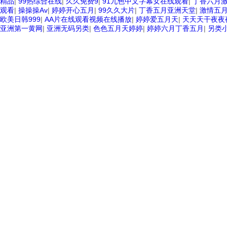
精品
|
99热综合在线
|
久久免费9
|
91九色中文字幕女在线观看
|
丁香六月
观看
|
操操操Av
|
婷婷开心五月
|
99久久大片
|
丁香五月亚洲天堂
|
激情五
欧美日韩999
|
AA片在线观看视频在线播放
|
婷婷爱五月天
|
天天天干夜夜
亚洲第一黄网
|
亚洲无码另类
|
色色五月天婷婷
|
婷婷六月丁香五月
|
另类