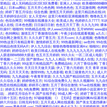
里精品
|
成人无码精品1区2区3区免费看
|
亚洲人人96@
|
欧美槡BBBB槡B
成人
|
日本va网站
|
五月天开心色色网
|
99色色色色
|
五月花激情网
|
色哟
合
|
婷婷丁香五月综合
|
综合色播
|
激情五月天婷婷
|
这里只精品热在线18
|
五月婷婷综合社区
|
女人天堂AV
|
这里只有精彩亚洲视频推荐
|
噜噜色五月
合
|
色综合网页
|
99视频在线播放大全
|
欧美成人热
|
色婷婷久久7777
|
9
成人在线
|
日本色色图
|
日日操日日射
|
色色五月天丁香
|
久久九九99
|
裸体
玖操97
|
啪啪99
|
99热精品在线
|
伊人www22综合色
|
五月WWW
|
www超
久
|
色99网站
|
激情五月丁香激情综合网
|
午夜少妇在线观看视频
|
a久久
|
综合网之激情五月
|
久久久婷丁香五月
|
五月天com
|
久久超视频
|
色噜噜
99热这里只有精品青草
|
激情婷婷五月天
|
99热最新网址
|
se色99
|
99在
州精品色情无码A片
|
伊人九九综合
|
狠狠色噜噜狠狠亚洲A∨
|
啪啪91
|
婷
月婷婷
|
婷婷综合97
|
欧美日韩成人在线免费
|
九九九九九九毛片
|
婷婷六
人荫道BBWBBB大荫道
|
色五月五月婷婷
|
99久久6
|
一区二区成人电影
|
草视频一,二三四
|
国产激情av
|
九九人人精品
|
中美日韩成人在线
|
久久综
丁香六月色婷
|
99这里只有精品国产
|
免费精品66
|
六月丁香综合网
|
丁香
精品久久久999
|
天天日天天做天天舔
|
伊人丁香六月婷婷
|
天天 青草 丝
无码
|
五月天天天色
|
激情99热
|
九九色影视
|
欧美三级黄色片久久
|
成人片
网啪啪
|
九九热超碰
|
午夜青草资源
|
久久九九国产精品怡红院
|
五月天成
久久综合人妻
|
婷婷情色五月
|
91综合国免费久入
|
热久久视频99
|
九九自
热思在线精品视频
|
婷婷开心激情
|
五月丁香综合激情
|
97se在线视频
|
激
士
|
婷婷五月色
|
9色免费网
|
激情六月丁香综合
|
色五月婷婷小说亚洲中文
说
|
...婷婷五月综合不卡,国产在线手机
|
99成人网一区
|
婷婷丁香五月在线
日韩十五区
|
色综合色
|
97碰碰视频
|
《》【无码】想被搞到爽AV应募而来的超M
婷六月综合
|
日韩无码专区
|
五月天成人网在线观看
|
国产美女无遮挡裸体
婷
|
www,黄色在线,con
|
79亚洲精品少妇
|
色七七九九
|
六月婷婷操逼
|
另