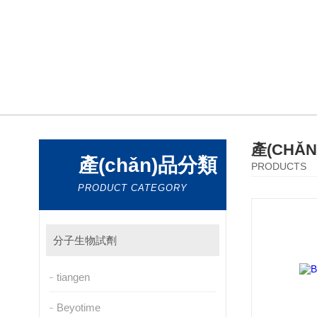
產(CHǍ
產(chǎn)品分類
PRODUCTS
PRODUCT CATEGORY
分子生物試劑
tiangen
Beyotime