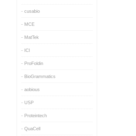
cusabio
MCE
MatTek
ICl
ProFoldin
BioGrammatics
aobious
USP
Proteintech
QuaCell