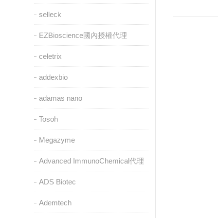
selleck
EZBioscience國內授權代理
celetrix
addexbio
adamas nano
Tosoh
Megazyme
Advanced ImmunoChemical代理
ADS Biotec
Ademtech