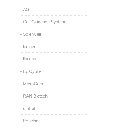
AGL
Cell Guidance Systems
ScienCell
lucigen
listlabs
EpiCypher
MicroGem
RAN Biotech
emfret
Echelon