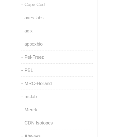
Cape Cod
aves labs
aqix
appexbio
Pel-Freez
PBL
MRC-Holland
mclab
Merck
CDN Isotopes
Abways