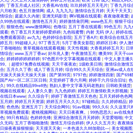
人九
|
久久五月天激情婷婷
|
婷婷五月色亚洲
|
欧美 日韩 成人
|
精品无码久
婷
|
丁香五月成人社区
|
大香蕉AV在线
|
玖玖婷婷五月天毛片
|
丁香九月综
六月欧美
|
色五月激情网
|
成人 九九九九
|
激情综合五月婷
|
天天干天天叉
情综合
|
庭庭久久内射
|
亚洲无码影音
|
啊V视频在线观看
|
夜夜做夜夜愛
|
久99热在线观看
|
激情色五月天
|
婷婷激情肏屄网
|
www色五月
|
狠狠干综
月
|
狠狠色色
|
www激情网站
|
色噜综
|
五月丁香在线观看
|
99色五月
|
九九
观看
|
色丁香五月天射婷婷爱婷婷
|
九色啦蜜臀
|
内射 无码 伊人
|
婷婷在线
免费观看国语
|
av九九
|
色婷婷综合影院
|
五月丁香A片
|
欧美综合在线五月
婷五月
|
99超碰人人
|
97丁香五月
|
5月丁香美女影院
|
婷婷区日本
|
伊人激
丁香啪啪拍
|
青草视频在线观看视频
|
天天性视频
|
大香蕉婷婷五月天
|
日
情综合
|
www.五月丁香av
|
好吊兆人妻
|
午夜激情五月
|
噢美99
|
天天干co
合
|
婷婷婷婷婷婷婷婷
|
97色图片中文字幕视频在线观看
|
中文人妻主播
99。
|
超喷97免费在线视频
|
天天干夜夜欢
|
1级欧美日韩
|
激情综合激情
合
|
五月久久丁香
|
成人丁香五月婷
|
综合99久久天天综合
|
亚洲av成人在
天操天天操天天操天天操
|
国产第99页
|
9797色
|
婷婷激情四射
|
国产69
国产AV一区二区三区日韩
|
天堂婷婷丁香六月网
|
婷婷干六月综合旧址
|
色
久
|
99久在线精品99re8热
|
熟妇人妻中文字幕无码老熟妇
|
日韩欧美骚货
视频在线观看
|
人人妻久久妻
|
九九色婷婷
|
婷婷五月激情欧美大胆视频
|
在线日本www
|
久久综合干
|
婷婷丁香激情五月天色色
|
五月天婷婷色色网
五月婷
|
婷婷五月天资源
|
婷婷五月天久久久
|
97碰精品
|
久久婷婷精品
|
婷
情
|
色色热
|
亚洲五月丁
|
天天综合网91
|
91av视频
|
99久久6
|
久久这里只
草视频免费观看
|
蜜桃视频网站
|
天天日夜夜爽。
|
99热思思久
|
av在线免
色
|
99只有精品
|
色婷婷先锋
|
亚洲综合激情五月天婷婷
|
天堂爱啪啪
|
中文
久无码
|
五月丁香啪啪激情
|
激情五月综合婷婷
|
伊人久久五月天
|
夜夜骑操
日操夜夜操狠狠操
|
天天摸天天肏
|
一本色道久久88加勒比—
|
美女视频图