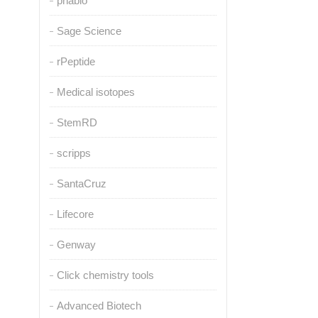
pnabio
Sage Science
rPeptide
Medical isotopes
StemRD
scripps
SantaCruz
Lifecore
Genway
Click chemistry tools
Advanced Biotech