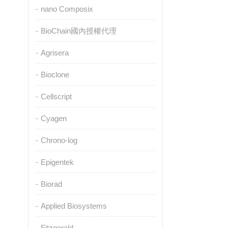
nano Composix
BioChain國內授權代理
Agrisera
Bioclone
Cellscript
Cyagen
Chrono-log
Epigentek
Biorad
Applied Biosystems
Fitzgerald