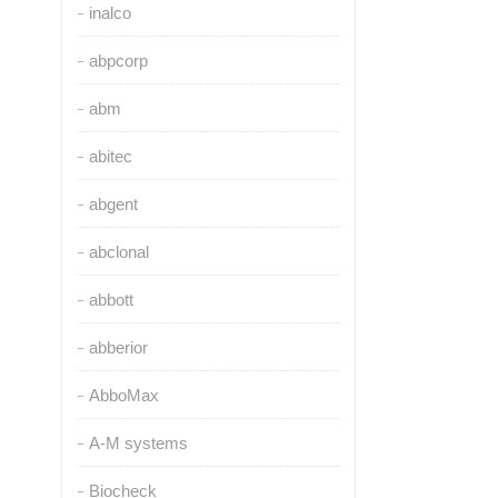
inalco
abpcorp
abm
abitec
abgent
abclonal
abbott
abberior
AbboMax
A-M systems
Biocheck