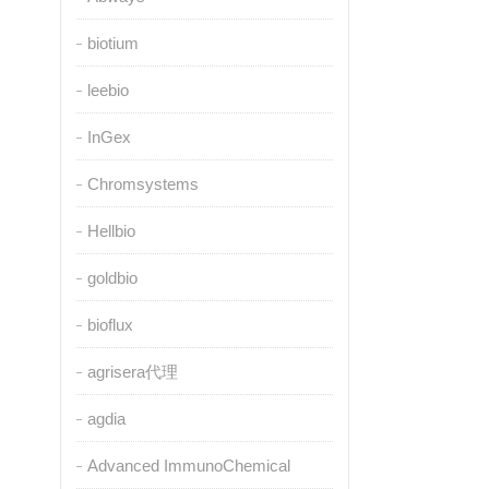
biotium
leebio
InGex
Chromsystems
Hellbio
goldbio
bioflux
agrisera代理
agdia
Advanced ImmunoChemical