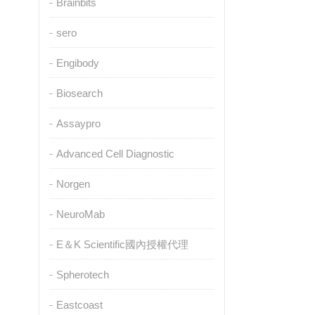
Brainbits
sero
Engibody
Biosearch
Assaypro
Advanced Cell Diagnostic
Norgen
NeuroMab
E＆K Scientific國內授權代理
Spherotech
Eastcoast