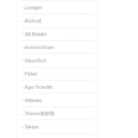
Lexogen
BioXcell
AB Biolabs
ImmunoVision
GlycoTech
Fisher
Agar Scientific
Abbiotec
Thermo賽默飛
Takara