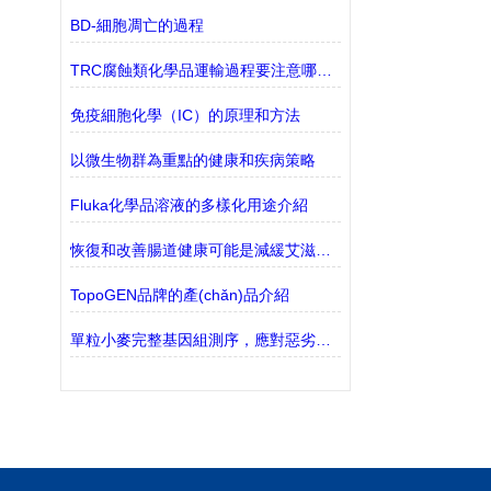
BD-細胞凋亡的過程
TRC腐蝕類化學品運輸過程要注意哪些？
免疫細胞化學（IC）的原理和方法
以微生物群為重點的健康和疾病策略
Fluka化學品溶液的多樣化用途介紹
恢復和改善腸道健康可能是減緩艾滋病毒向艾滋病發(fā)展的關鍵
TopoGEN品牌的產(chǎn)品介紹
單粒小麥完整基因組測序，應對惡劣天氣影響