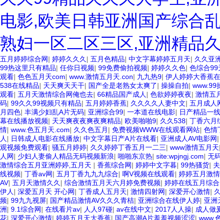
电影,欧美日韩亚洲国产综合乱
熟妇一区二区三区,亚洲精品
五月婷婷综合网
|
婷婷久久久
|
五月色精品
|
中文字幕婷婷五月天
|
久久亚
99热这里只有精品
|
任你日视频
|
99免费偷拍视频
|
婷婷久久色
|
色综合9
观看
|
色色五月天com
|
www.激情五月天.con
|
九九热9
|
伊人婷婷大香蕉
538在线精品
|
天天爽天天干
|
国产全是老熟女太爽了
|
操操自拍
|
www.99
观看
|
五月天激情综合网俺也去
|
66精品国产成人
|
色欲婷婷夜夜
|
激情五
码
|
99久久99视频只有精品
|
五月婷婷香蕉
|
久久久久人妻中文
|
五月成人
月四色
|
丰满少妇乱A片无码
|
亚洲综合99
|
一本道在线电影
|
日产精品一
幕在线播放视频
|
天天爽夜夜爽夜爽精品
|
欧美啪啪9
|
久久538
|
丁香六月
情
|
www.色五月天.com
|
久久色五月
|
免费视频WWW在线观看网站
|
色情
人
|
日韩成人电影在线播放
|
中文字幕日产A片在线看
|
亚洲成人AV电影网
观视频免费观看
|
骚五月婷婷
|
久久婷婷丁香五月一二三
|
www激情五月天
人网
|
少妇人妻偷人精品无码视频新浪
|
啪啪东京热
|
site:wpjngj.com
|
无码
激情综合五月亚洲婷婷,五月天
|
香蕉综合网
|
婷婷中文字暮
|
99热骚货
|
夫
线视频
|
丁香av网
|
五月丁香九九九综合
|
啊V视频在线观看
|
婷婷五月激情
AV
|
五月天激情久久
|
综合激情五月天六月婷免费视频
|
婷婷在线五月综合
伊人
|
深爱五月天 开心网
|
丁香成人五月天
|
激情四射网
|
深爱开心激情
|
频
|
99九九视屏
|
国产精品激情AV久久久青桔
|
亚洲综合在线伊人婷
|
亚洲
洲
|
9.1综合网
|
在线看片av
|
人人97碰
|
av在线中文
|
2017人人操
|
成人做
花
|
深爱开心激情
|
婷婷五月天大香蕉
|
国产高潮A片羞羞视频涩涩
|
www,