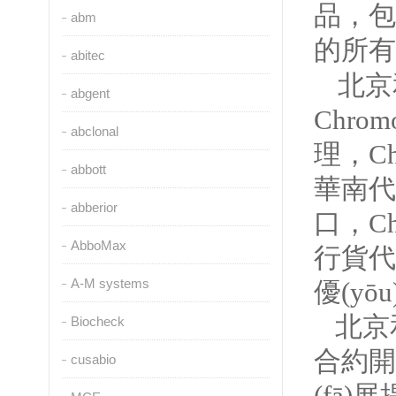
品
abm
的所有
abitec
北京
abgent
Chrom
abclonal
理，Chr
abbott
華南代理
abberior
口，
AbboMax
行貨代
A-M systems
優(yō
北京
Biocheck
合約開
cusabio
(fā