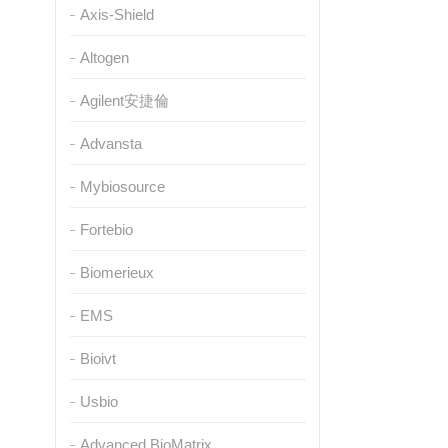
Axis-Shield
Altogen
Agilent安捷倫
Advansta
Mybiosource
Fortebio
Biomerieux
EMS
Bioivt
Usbio
Advanced BioMatrix