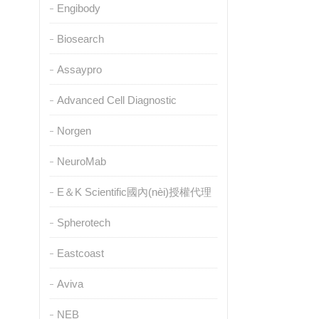
Engibody
Biosearch
Assaypro
Advanced Cell Diagnostic
Norgen
NeuroMab
E＆K Scientific國內(nèi)授權代理
Spherotech
Eastcoast
Aviva
NEB