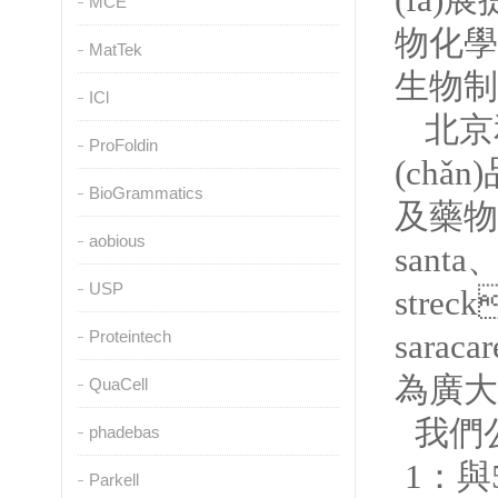
MCE
物化學
MatTek
生物制
ICl
北京
ProFoldin
(ch
BioGrammatics
及藥物
aobious
sant
USP
stre
Proteintech
sarac
為廣大
QuaCell
我們公
phadebas
1：與
Parkell