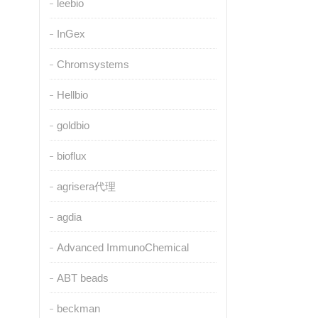
leebio
InGex
Chromsystems
Hellbio
goldbio
bioflux
agrisera代理
agdia
Advanced ImmunoChemical
ABT beads
beckman