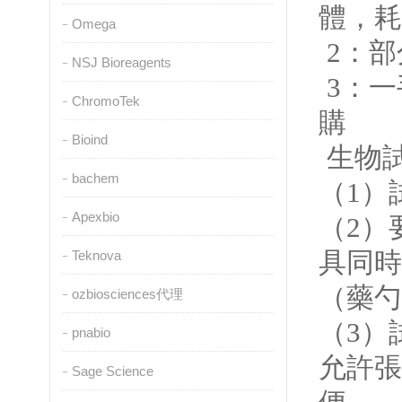
體
Omega
2：部分
NSJ Bioreagents
3：一
ChromoTek
購
Bioind
生物
bachem
（1）
Apexbio
（2）
具同時
Teknova
（藥勺要
ozbiosciences代理
（3）
pnabio
允許張
Sage Science