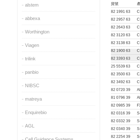
貨號
產
alstem
82 1991 63
C
abbexa
82 2957 63
C
82 2643 63
C
Worthington
82 3120 63
C
82 3138 63
C
Viagen
82 1900 63
C
trilink
82 3393 63
C
25 5539 63
C
panbio
82 3500 63
C
82 3492 63
C
NIBSC
82 0720 39
A
81 0796 39
A
matreya
82 0985 39
F
Enquirebio
82 0316 39
S
82 0332 39
S
AGL
82 0340 39
S
82 2254 39
S
Cell Guidance Systems