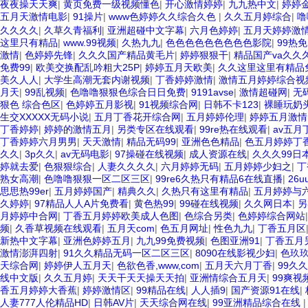
夜夜操天天爽
|
黄页免费一级视频懂色
|
开心激情婷婷
|
九九热中文
|
婷婷
五月天激情电影
|
91操片
|
www色婷婷久久综合久色
|
久久五月婷综合
|
噜
久久久久
|
久草久青福利
|
亚洲超碰中文字幕
|
六月色婷婷
|
五月天婷婷激
这里只有精品
|
www.99视频
|
久热九九
|
色色色色色色色色色影院
|
99热
激情
|
色婷婷先锋
|
久久久国产精品黄毛片
|
婷婷狠狠干
|
精品国产va久久
免费99
|
欧美交换配乱吟粗大25P
|
婷婷五月天欧美
|
久久这里这里有精品
美久人人
|
大学生高潮无套内谢视频
|
丁香婷婷激情
|
激情五月婷婷综合视
月天
|
99乱视频
|
色噜噜狠狠色综合日日免费
|
9191avse
|
激情超碰网
|
无
狠色 综合色区
|
色婷婷五月影视
|
91视频综合网
|
日韩不卡123
|
裸睡玩奶头
生交XXXXX无码小说
|
五月丁香花开综合网
|
五月婷婷伦理
|
婷婷五月激情
丁香婷婷
|
婷婷的激情五月
|
另类专区在线观看
|
99re热在线观看
|
av五月
丁香婷婷六月男男
|
天天激情
|
精品无码99
|
亚洲色色精品
|
色五月婷婷丁
久久
|
3p久久
|
av无码电影
|
97操碰在线视频
|
成人资源在线
|
久久久99日
婷就去爱
|
色狠狠综合
|
人妻久久久久
|
六月婷婷无码
|
五月婷婷少妇之
|
丁
熟女高潮
|
色噜噜狠狠一区二区三区
|
99re6久热只有精品6在线直播
|
26
思思热99er
|
五月婷婷国产
|
精典久久
|
久热只有这里有精品
|
五月婷婷与
久婷婷
|
97精品人人A片免费看
|
黄色热99
|
99碰在线视频
|
久久网日本
|
另
月婷婷中合网
|
丁香五月婷婷欧美成人色图
|
色综合另类
|
色婷婷综合网站
频
|
久香草视频在线观看
|
五月天com
|
色五月网址
|
性色九九
|
丁香五月区
新热中文字幕
|
亚洲色婷婷五月
|
九九99免费视频
|
色图亚洲91
|
丁香五月
激情澎湃四射
|
91久久精品无码一区二区三区
|
8090在线影视少妇
|
色玖
天综合网
|
婷婷伊人五月天
|
色欲色香,www,com
|
五月天六月丁香
|
99久
线中文版
|
久久五月婷
|
天天干天天操天天拍
|
亚洲情综合五月天
|
99爽视
香五月婷婷大香蕉
|
婷婷激情区
|
99精品在线
|
人人插9
|
国产资源91在线
|
人妻777人伦精品HD
|
日韩AV片
|
天天综合网在线
|
99亚洲精品综合在线