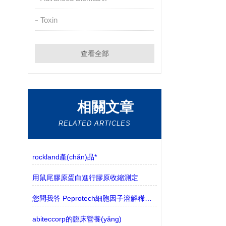
Toxin
查看全部
相關文章
RELATED ARTICLES
rockland產(chǎn)品*
用鼠尾膠原蛋白進行膠原收縮測定
您問我答 Peprotech細胞因子溶解稀釋常見問題
abiteccorp的臨床營養(yǎng)