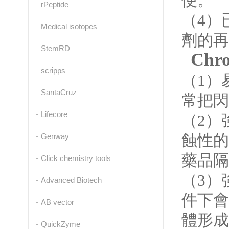
便。
rPeptide
（4）
Medical isotopes
劑的再次
StemRD
Chr
scripps
（1）
SantaCruz
常把閃
Lifecore
（2）
蝕性的
Genway
藥品隔
Click chemistry tools
（3）
Advanced Biotech
件下會發
AB vector
體形成
QuickZyme