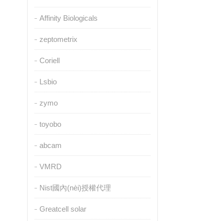
Affinity Biologicals
zeptometrix
Coriell
Lsbio
zymo
toyobo
abcam
VMRD
Nist國內(nèi)授權代理
Greatcell solar