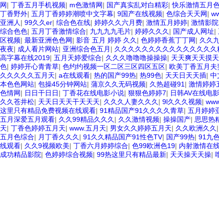
网
|
丁香五月手机视频
|
m色激情网
|
国产真实乱对白精彩
|
快乐激情五月
丁香野外
|
五月丁香婷婷潮喷中文字幕
|
9国产在线视频
|
色综合天天网
|
w
亚洲人
|
99久久er
|
综合色在线
|
婷婷久久六月费
|
激情五月婷婷
|
激情影院
综合色色
|
五月丁香激情综合
|
九九九九毛片
|
婷婷久久久
|
国产成人网址
|
区视频
|
最新亚洲色色网
|
影音 五月 婷婷 久久
|
色婷婷香蕉丁丁网
|
久久
夜夜
|
成人看片网站
|
亚洲综合色五月
|
久久久久久久久久久久久久久久久
高字幕在线2019
|
五月天婷爱综合
|
久久久噜噜噜操操操
|
天天爽天天摸天
色
|
婷婷开心青青草
|
色约约视频一区二区三区四区五区
|
欧美丁香五月夫
久久久久久五月天
|
a在线观看
|
热的国产99热
|
热99色
|
天天日天天插
|
中
本色色网站
|
包操45分钟网站
|
蒲京久久无码视频
|
久热超碰91
|
激情婷婷
色情网
|
日日干日日
|
丁香花在线电影小说
|
狠狠色婷婷7
|
日韩AV在线电
久久苍井松
|
天天日天天干天天天
|
久久久人妻久久久
|
9l久久久视频
|
ww
这里只有精品免费视频在线观看
|
91精品国产91久久久久青草
|
五月婷婷
五月深爱五月观看
|
久久99精品久久久
|
久久激情视频
|
操操国产
|
思思热
天
|
丁香色婷婷五月天
|
www.五月天
|
男女久久婷婷五月天
|
久久欧洲久久
五月色综合
|
月丁香久久久
|
91久久精品国产91性色TV
|
国产99热
|
91九
线观看
|
久久9视频欧美
|
丁香六月婷婷综合
|
色99欧洲色19
|
内射激情在
成功精品影院
|
色婷婷综合视频
|
99热这里只有精品最新
|
天天操天天操
|