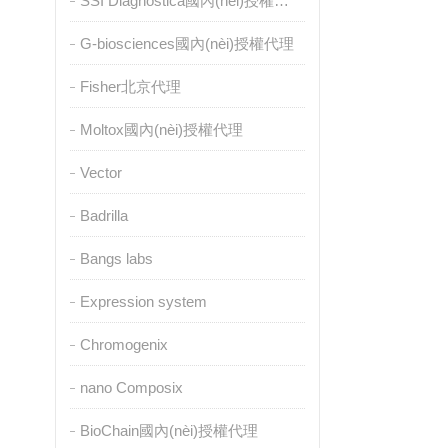
SSI Diagnostica國內(nèi)授權代理
G-biosciences國內(nèi)授權代理
Fisher北京代理
Moltox國內(nèi)授權代理
Vector
Badrilla
Bangs labs
Expression system
Chromogenix
nano Composix
BioChain國內(nèi)授權代理