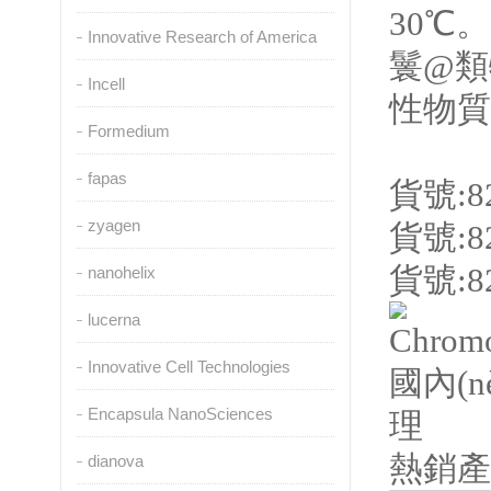
30℃
Innovative Research of America
鬟@類
Incell
性物質
Formedium
fapas
貨號:82
zyagen
貨號:8
貨號:8
nanohelix
lucerna
Innovative Cell Technologies
Encapsula NanoSciences
熱銷產(
dianova