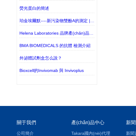
熒光蛋白的簡述
珀金埃爾默----新污染物雙酚A的測定 | 液相色譜-三重四極桿質譜聯(lián)用法
Helena Laboratories 品牌產(chǎn)品有什么特點
BMA BIOMEDICALS 的抗體 檢測介紹
外泌體試劑盒怎么說？
Bioxcell的Invivomab 與 Invivoplus
關于我們
產(chǎn)品中心
新聞
公司簡介
Takara國內(nèi)代理
新聞