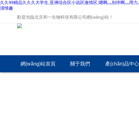
久久99精品久久久大学生,亚洲综合区小说区激情区,嗯啊灬别停啊灬用力
清情趣
歡迎光臨北京和一生物科技有限公司網(wǎng)站！
網(wǎng)站首頁
關于我們
產(chǎn)品中