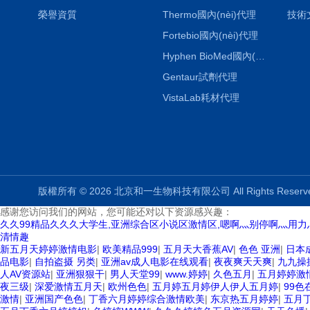
榮譽資質
Thermo國內(nèi)代理
技術
Fortebio國內(nèi)代理
Hyphen BioMed國內(nèi)代理
Gentaur試劑代理
VistaLab耗材代理
版權所有 © 2026 北京和一生物科技有限公司 All Rights Rese
感谢您访问我们的网站，您可能还对以下资源感兴趣：
久久99精品久久久大学生,亚洲综合区小说区激情区,嗯啊灬别停啊灬用力
清情趣
新五月天婷婷激情电影
|
欧美精品999
|
五月天大香蕉AV
|
色色 亚洲
|
日本
品电影
|
自拍盗摄 另类
|
亚洲av成人电影在线观看
|
夜夜爽天天爽
|
九九操
人AV资源站
|
亚洲狠狠干
|
男人天堂99
|
www.婷婷
|
久色五月
|
五月婷婷激
夜三级
|
深爱激情五月天
|
欧州色色
|
五月婷五月婷伊人伊人五月婷
|
99色
激情
|
亚洲国产色色
|
丁香六月婷婷综合激情欧美
|
东京热五月婷婷
|
五月