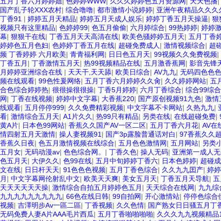
五月丁香六月婷婷姐
|
色婷婷WWW
|
久久久婷婷色五月资源网
|
天天色播
国产乱子轮XXX农村
|
综合噜噜
|
都市激情小说婷婷
|
亚洲午夜精品久久久
丁香91
|
婷婷五月天精品
|
婷婷五月天成人娱乐
|
婷婷丁香五月天操逼
|
狠
视频只有这里精品
|
色婷婷99
|
色五月偷偷
|
六月婷综合
|
99热婷婷
|
婷婷
幕
|
狠狠干在线
|
丁香五月天天高清在线
|
欧美色骚婷婷五月天
|
五月丁香
婷婷色五月色妇
|
色婷婷丁香五月在线
|
超碰免费成人
|
激情视频综合
|
超
频 丁香婷婷 六月欧美
|
青青福利网
|
日日色五月天
|
99视频久久免费视频
|
丁香五月
|
丁香激情五月天
|
热99视频精品在线
|
五月激香蕉网
|
影音先锋
月婷婷亚洲综合在线
|
天天干,天天舔
|
欧美日综合
|
AV九九
|
无码四色色
频在线观看
|
99色性爰网络
|
五月丁香六月婷婷久久肏
|
久久婷婷网站
|
五
合色综合婷婷热
|
很很操很很操
|
丁香5月婷婷
|
六月丁香综合
|
综合99综
网
|
丁香在线视频
|
婷婷中文字幕
|
大香蕉220
|
国产原创视频91九色
|
激情
线观看
|
五月停停999
|
久久免费精彩视频
|
中文字幕不卡网站
|
久热九九
|
看
|
激情综合五月天
|
A1片久久
|
热99只有精品
|
另类在线
|
在线超碰免费
|
黄A片
|
日本色99网站
|
香蕉久久国产AV一区二区
|
五月丁香六月花
|
AV在
情四射五月天激情
|
操人妻视频91
|
国产3p露脸普通话对白
|
97香蕉久久
香蕉久日夜
|
色五月激情视频在线综合
|
五月色色激情网
|
五月网站
|
另类
五月女
|
无码动漫av
|
色色综合网。
|
丁香久色
|
操人无码
|
亚洲第一成人无
色五月天
|
大伊久久
|
色99在线
|
五月中旬婷婷丁香六
|
日本色婷婷
|
超碰成
文在线
|
日日杆天天
|
91色色色视频
|
五月丁香色综合
|
久久九九囯产
|
婷婷
月
|
中文字幕网伦射乱中文
|
欧美天天爽
|
美女五月天
|
丁香五月天导航
|
五
天天天天天天操
|
激情综合自拍五月婷婷色五月
|
天天综合在线网
|
九九综
九九九九九九九九九
|
66色在线日韩
|
99自拍网
|
开心激情站
|
停停色综合
视频
|
吉澤明步Av一區二區
|
丁香视频
|
久久色情
|
国产熟女日日骚五月丁
无码免费人妻A片AAA毛片西瓜
|
五月丁香啪啪啪啪
|
久久久九九视频精品1