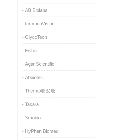
AB Biolabs
ImmunoVision
GlycoTech
Fisher
Agar Scientific
Abbiotec
Thermo賽默飛
Takara
Smobio
HyPhen Biomed