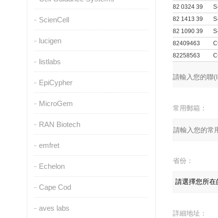
82 0324 39
S
ScienCell
82 1413 39
S
82 1090 39
S
lucigen
82409463
C
82258563
C
listlabs
留言詢價
產(chǎn)品：
您的單位：
您的姓名：
聯(lián)系電話
EpiCypher
MicroGem
常用郵箱：
RAN Biotech
emfret
省份：
Echelon
Cape Cod
aves labs
詳細地址：