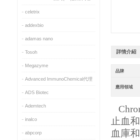
celetrix
addexbio
adamas nano
詳情介紹
Tosoh
Megazyme
品牌
Advanced ImmunoChemical代理
應用領域
ADS Biotec
Ademtech
Chr
止血和
inalco
血庫和藥
abpcorp