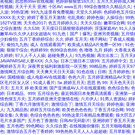
蕉视频
|
思思热99er在线视频
|
色婷婷狠狠禁18久久
|
五月久久婷婷成人网
性视频
|
天天干天天 亚洲
|
十区AV
|
www五月
|
99综合激情久久精品久久
|
人波
|
99热亚洲
|
99九九这里有免费视频
|
天堂久久婷婷
|
色婷婷色五月综
XXXX 乱大交
|
婷婷丁香五月天激情
|
伦乱美欧
|
婷婷色操
|
人操综合
|
99
182TV亚洲
|
天天色2017
|
色五月婷婷久久
|
天天久综合
|
嫩草综合网
|
91
之综合激情
|
久久538
|
天天摸日日舔狠狠添婷婷婷
|
淫荡家庭AV
|
91人人
嫩草AV久久伊人妇女超级A
|
91九色丨国产丨爆乳
|
亚洲另类视频
|
五月情
少妇偷拍
|
五月丁香婷婷综合
|
久久 婷婷 五月天
|
桃子网站
|
丁香成人视频
天
|
偷拍九九热
|
成人 在线观看国产
|
欧美成人精品A片免费一区99
|
91色
频
|
狠狠干综合
|
色婷婷99
|
色99综合色88
|
色 噜噜 九月 婷婷
|
大香蕉太香
久婷婷
|
97人人干人人操
|
超碰免费人人
|
9九热视频
|
再次出发二
|
五月天
JAVAPARSAE人妻XXX
|
久久3p
|
日本三级日本三级99
|
五月婷婷中文
|
五
网婷婷五月天
|
深夜男女福利刺激影院一区完整
|
99精品热
|
婷婷五月天9
激情网五月综合网
|
天天爽天天日天天舔
|
91色在线 | 日韩
|
五月婷婷色
|
AV
|
国模狼狼
|
成人电影AV在线观看
|
色色六月
|
五月婷亚洲精品AV天堂
|
区毛片区女人区
|
91成人看片
|
Se.婷婷五月天
|
思思 热 99
|
天天色天天日
月天
|
五月天 婷 欧美亚洲
|
国产亚洲成AV人片在线观黄桃
|
色色综合热
|
婷
|
日本精品。999
|
五月综合色
|
最近韩国日本免费高清观看
|
亚洲第一
情色情五月天
|
五月婷婷亚洲天堂激情在线
|
六月伊人
|
91男人资源站
|
婷
综合网
|
丁香六月激情毛片
|
激情综合丁
|
激情五月天综合
|
婷婷色操
|
亚洲
人
|
九九精品热
|
婷婷五月综合网
|
欧美色色色色色
|
丁香五月综合网
|
99
版全集
|
久青操
|
色综合色色色色
|
99热这里只有精品免费观看
|
操大屄五
毛片水多国产
|
五月色丁香激情
|
日韩AV无码影片
|
亚洲婷婷丁香五月天激
频
|
五月色吧
|
99色网站
|
久久综合爱
|
在线视频你懂得
|
五月天啪啪视频
|
色
|
激情综合五月色丁香婷婷
|
99热热热天天人人人超超碰
|
五月草影视
|